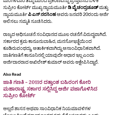
ಮಂಗಳವಾರ ತಮ್ಮ ಮುಂದೆ ಪ್ರಕರಣವನ್ನು ಪ್ರಸ್ತಾಪಿಸಿದ ಬಳಿಕ
ಸುಪ್ರೀಂ ಕೋರ್ಟ್‌ ಮುಖ್ಯ ನ್ಯಾಯಮೂರ್ತಿ
ಡಿ ವೈ ಚಂದ್ರಚೂಡ್
ಮತ್ತು
ನ್ಯಾಯಮೂರ್ತಿ
ಪಿ ಎಸ್ ನರಸಿಂಹ
ಅವರು ಜನವರಿ 20ರಂದು ಅರ್ಜಿ
ಆಲಿಸಲು ಸಮ್ಮತಿ ಸೂಚಿಸಿದರು.
ರಾಜ್ಯದ ಅಧಿಸೂಚನೆ ಸಂವಿಧಾನದ ಮೂಲ ರಚನೆಗೆ ವಿರುದ್ಧವಾಗಿದೆ.
ಸರ್ಕಾರದ ಕ್ರಮ ಕಾನೂನುಬಾಹಿರ, ಮನಸೋಇಚ್ಛೆಯಿಂದ
ಕೂಡಿರುವಂಥದ್ದು, ಅತಾರ್ಕಿಕವಾಗಿದ್ದು ಅಸಾಂವಿಧಾನಿಕವಾಗಿದೆ.
ಜಾತಿಗಣತಿಗೆ ಕಾನೂನಿನಲ್ಲಿ ಯಾವುದೇ ಆಧಾರ ಇಲ್ಲ ಎಂದು
ಅರ್ಜಿದಾರರಾದ ಅಖಿಲೇಶ್ ಕುಮಾರ್ ಅವರು ಆಕ್ಷೇಪಿಸಿದ್ದಾರೆ.
Also Read
ಜಾತಿ ಗಣತಿ - 2011ರ ದತ್ತಾಂಶ ಬಹಿರಂಗ ಕೋರಿ
ಮಹಾರಾಷ್ಟ್ರ ಸರ್ಕಾರ ಸಲ್ಲಿಸಿದ್ದ ಅರ್ಜಿ ವಜಾಗೊಳಿಸಿದ
ಸುಪ್ರೀಂ ಕೋರ್ಟ್
ಅಲ್ಲದೆ ಶಾಸನ ಅಥವಾ ಸಾಂವಿಧಾನಿಕ ನಿಯಮಾವಳಿಗಳ