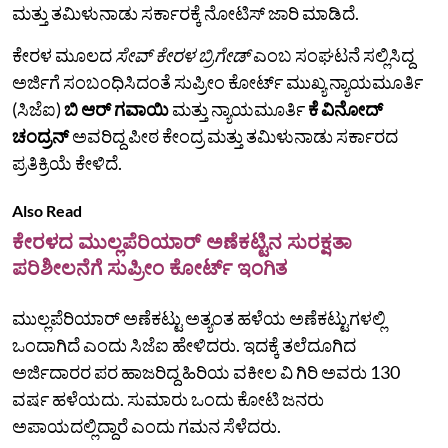
ಮತ್ತು ತಮಿಳುನಾಡು ಸರ್ಕಾರಕ್ಕೆ ನೋಟಿಸ್ ಜಾರಿ ಮಾಡಿದೆ.
ಕೇರಳ ಮೂಲದ
ಸೇವ್ ಕೇರಳ ಬ್ರಿಗೇಡ್
ಎಂಬ ಸಂಘಟನೆ ಸಲ್ಲಿಸಿದ್ದ
ಅರ್ಜಿಗೆ ಸಂಬಂಧಿಸಿದಂತೆ ಸುಪ್ರೀಂ ಕೋರ್ಟ್‌ ಮುಖ್ಯ ನ್ಯಾಯಮೂರ್ತಿ
(ಸಿಜೆಐ)
ಬಿ ಆರ್ ಗವಾಯಿ
ಮತ್ತು ನ್ಯಾಯಮೂರ್ತಿ
ಕೆ ವಿನೋದ್
ಚಂದ್ರನ್
ಅವರಿದ್ದ ಪೀಠ ಕೇಂದ್ರ ಮತ್ತು ತಮಿಳುನಾಡು ಸರ್ಕಾರದ
ಪ್ರತಿಕ್ರಿಯೆ ಕೇಳಿದೆ.
Also Read
ಕೇರಳದ ಮುಲ್ಲಪೆರಿಯಾರ್ ಅಣೆಕಟ್ಟಿನ ಸುರಕ್ಷತಾ
ಪರಿಶೀಲನೆಗೆ ಸುಪ್ರೀಂ ಕೋರ್ಟ್ ಇಂಗಿತ
ಮುಲ್ಲಪೆರಿಯಾರ್ ಅಣೆಕಟ್ಟು ಅತ್ಯಂತ ಹಳೆಯ ಅಣೆಕಟ್ಟುಗಳಲ್ಲಿ
ಒಂದಾಗಿದೆ ಎಂದು ಸಿಜೆಐ ಹೇಳಿದರು. ಇದಕ್ಕೆ ತಲೆದೂಗಿದ
ಅರ್ಜಿದಾರರ ಪರ ಹಾಜರಿದ್ದ ಹಿರಿಯ ವಕೀಲ ವಿ ಗಿರಿ ಅವರು 130
ವರ್ಷ ಹಳೆಯದು. ಸುಮಾರು ಒಂದು ಕೋಟಿ ಜನರು
ಅಪಾಯದಲ್ಲಿದ್ದಾರೆ ಎಂದು ಗಮನ ಸೆಳೆದರು.