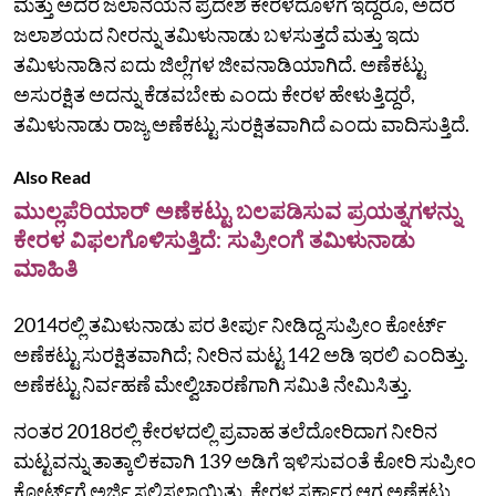
ಮತ್ತು ಅದರ ಜಲಾನಯನ ಪ್ರದೇಶ ಕೇರಳದೊಳಗೆ ಇದ್ದರೂ, ಅದರ
ಜಲಾಶಯದ ನೀರನ್ನು ತಮಿಳುನಾಡು ಬಳಸುತ್ತದೆ ಮತ್ತು ಇದು
ತಮಿಳುನಾಡಿನ ಐದು ಜಿಲ್ಲೆಗಳ ಜೀವನಾಡಿಯಾಗಿದೆ. ಅಣೆಕಟ್ಟು
ಅಸುರಕ್ಷಿತ ಅದನ್ನು ಕೆಡವಬೇಕು ಎಂದು ಕೇರಳ ಹೇಳುತ್ತಿದ್ದರೆ,
ತಮಿಳುನಾಡು ರಾಜ್ಯ ಅಣೆಕಟ್ಟು ಸುರಕ್ಷಿತವಾಗಿದೆ ಎಂದು ವಾದಿಸುತ್ತಿದೆ.
Also Read
ಮುಲ್ಲಪೆರಿಯಾರ್ ಅಣೆಕಟ್ಟು ಬಲಪಡಿಸುವ ಪ್ರಯತ್ನಗಳನ್ನು
ಕೇರಳ ವಿಫಲಗೊಳಿಸುತ್ತಿದೆ: ಸುಪ್ರೀಂಗೆ ತಮಿಳುನಾಡು
ಮಾಹಿತಿ
2014ರಲ್ಲಿ ತಮಿಳುನಾಡು ಪರ ತೀರ್ಪು ನೀಡಿದ್ದ ಸುಪ್ರೀಂ ಕೋರ್ಟ್‌
ಅಣೆಕಟ್ಟು ಸುರಕ್ಷಿತವಾಗಿದೆ; ನೀರಿನ ಮಟ್ಟ 142 ಅಡಿ ಇರಲಿ ಎಂದಿತ್ತು.
ಅಣೆಕಟ್ಟು ನಿರ್ವಹಣೆ ಮೇಲ್ವಿಚಾರಣೆಗಾಗಿ ಸಮಿತಿ ನೇಮಿಸಿತ್ತು.
ನಂತರ 2018ರಲ್ಲಿ ಕೇರಳದಲ್ಲಿ ಪ್ರವಾಹ ತಲೆದೋರಿದಾಗ ನೀರಿನ
ಮಟ್ಟವನ್ನು ತಾತ್ಕಾಲಿಕವಾಗಿ 139 ಅಡಿಗೆ ಇಳಿಸುವಂತೆ ಕೋರಿ ಸುಪ್ರೀಂ
ಕೋರ್ಟ್‌ಗೆ ಅರ್ಜಿ ಸಲ್ಲಿಸಲಾಯಿತು. ಕೇರಳ ಸರ್ಕಾರ ಆಗ ಅಣೆಕಟ್ಟು