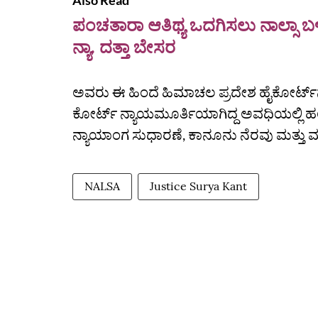
Also Read
ಪಂಚತಾರಾ ಆತಿಥ್ಯ ಒದಗಿಸಲು ನಾಲ್ಸಾ ಬಳ
ನ್ಯಾ. ದತ್ತಾ ಬೇಸರ
ಅವರು ಈ ಹಿಂದೆ ಹಿಮಾಚಲ ಪ್ರದೇಶ ಹೈಕೋರ್ಟ್‌ನ ಮು
ಕೋರ್ಟ್ ನ್ಯಾಯಮೂರ್ತಿಯಾಗಿದ್ದ ಅವಧಿಯಲ್ಲಿ ಹ
ನ್ಯಾಯಾಂಗ ಸುಧಾರಣೆ, ಕಾನೂನು ನೆರವು ಮತ್ತು ಮೂಲ
NALSA
Justice Surya Kant