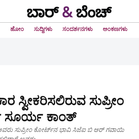
ಹೋಂ
ಸುದ್ದಿಗಳು
ಸಂದರ್ಶನಗಳು
ಅಂಕಣಗಳು
ಿಕಾರ ಸ್ವೀಕರಿಸಲಿರುವ ಸುಪ್ರೀಂ
ಿ ಸೂರ್ಯ ಕಾಂತ್
ವರು ಸುಪ್ರೀಂ ಕೋರ್ಟ್‌ನ ಭಾವಿ ಸಿಜೆಐ ಬಿ ಆರ್ ಗವಾಯಿ
ಲಿದ್ದಾರೆ ಅವರು.