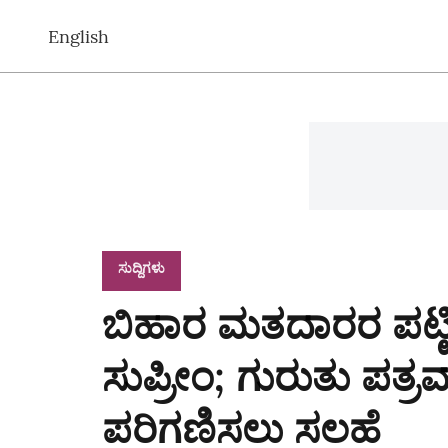
English
ಸುದ್ದಿಗಳು
ಬಿಹಾರ ಮತದಾರರ ಪಟ್ಟಿ
ಸುಪ್ರೀಂ; ಗುರುತು ಪತ್
ಪರಿಗಣಿಸಲು ಸಲಹೆ