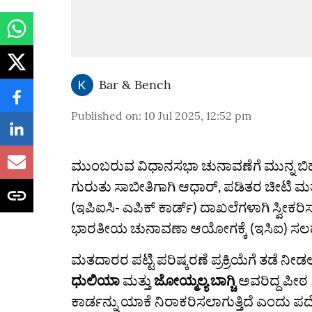
Bar & Bench
Published on
:
10 Jul 2025, 12:52 pm
ಮುಂಬರುವ ವಿಧಾನಸಭಾ ಚುನಾವಣೆಗೆ ಮುನ್ನ ಬಿಹ
ಗುರುತು ಸಾಬೀತಿಗಾಗಿ ಆಧಾರ್, ಪಡಿತರ ಚೀಟಿ 
(ಇಪಿಐಸಿ- ಎಪಿಕ್ ಕಾರ್ಡ್) ದಾಖಲೆಗಳಾಗಿ ಸ್ವೀಕರ
ಭಾರತೀಯ ಚುನಾವಣಾ ಆಯೋಗಕ್ಕೆ (ಇಸಿಐ) ಸಲಹೆ
ಮತದಾರರ ಪಟ್ಟಿ ಪರಿಷ್ಕರಣೆ ಪ್ರಕ್ರಿಯೆಗೆ ತಡೆ ನ
ಧುಲಿಯಾ
ಮತ್ತು
ಜೋಯ್ಮಲ್ಯ ಬಾಗ್ಚಿ
ಅವರಿದ್ದ ಪೀಠ
ಕಾರ್ಡನ್ನು ಯಾಕೆ ನಿರಾಕರಿಸಲಾಗುತ್ತಿದೆ ಎಂದು ಪದೇ 