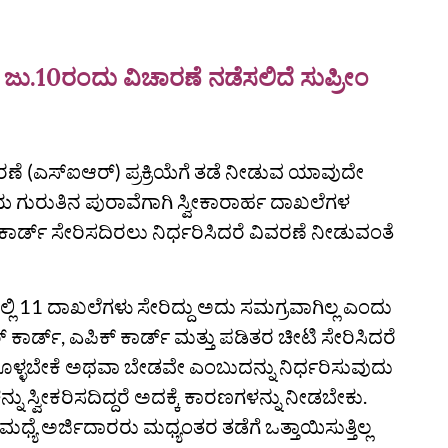
: ಜು.10ರಂದು ವಿಚಾರಣೆ ನಡೆಸಲಿದೆ ಸುಪ್ರೀಂ
 (ಎಸ್‌ಐಆರ್‌) ಪ್ರಕ್ರಿಯೆಗೆ ತಡೆ ನೀಡುವ ಯಾವುದೇ
ುರುತಿನ ಪುರಾವೆಗಾಗಿ ಸ್ವೀಕಾರಾರ್ಹ ದಾಖಲೆಗಳ
 ಕಾರ್ಡ್ ಸೇರಿಸದಿರಲು ನಿರ್ಧರಿಸಿದರೆ ವಿವರಣೆ ನೀಡುವಂತೆ
ಿ 11 ದಾಖಲೆಗಳು ಸೇರಿದ್ದು ಅದು ಸಮಗ್ರವಾಗಿಲ್ಲ ಎಂದು
ಾರ್ಡ್, ಎಪಿಕ್ ಕಾರ್ಡ್ ಮತ್ತು ಪಡಿತರ ಚೀಟಿ ಸೇರಿಸಿದರೆ
ುಕೊಳ್ಳಬೇಕೆ ಅಥವಾ ಬೇಡವೇ ಎಂಬುದನ್ನು ನಿರ್ಧರಿಸುವುದು
ು ಸ್ವೀಕರಿಸದಿದ್ದರೆ ಅದಕ್ಕೆ ಕಾರಣಗಳನ್ನು ನೀಡಬೇಕು.
್ಯೆ ಅರ್ಜಿದಾರರು ಮಧ್ಯಂತರ ತಡೆಗೆ ಒತ್ತಾಯಿಸುತ್ತಿಲ್ಲ