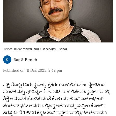
Justice Jk Maheshwari and Justice Vijay Bishnoi
Bar & Bench
Published on
:
11 Dec 2025, 2:42 pm
ವ್ಯಕ್ತಿಯೊಬ್ಬರ ವಿರುದ್ಧ ಸುಳ್ಳು ಪ್ರಕರಣ ದಾಖಲಿಸುವ ಉದ್ದೇಶದಿಂದ
ಮಾದಕ ವಸ್ತು ಇರಿಸಿದ್ದ ಆರೋಪದಡಿ ದಾಖಲಿಸಲಾಗಿದ್ದ ಪ್ರಕರಣದಲ್ಲಿ
ಶಿಕ್ಷೆ ಅಮಾನತುಗೊಳಿಸುವಂತೆ ಕೋರಿ ಮಾಜಿ ಐಪಿಎಸ್‌ ಅಧಿಕಾರಿ
ಸಂಜೀವ್‌ ಭಟ್‌ ಅವರು ಸಲ್ಲಿಸಿದ್ದ ಅರ್ಜಿಯನ್ನು ಸುಪ್ರೀಂ ಕೋರ್ಟ್‌
ತಿರಸ್ಕರಿಸಿದೆ.1990ರ ಕಸ್ಟಡಿ ಸಾವಿನ ಪ್ರಕರಣದಲ್ಲಿ ಭಟ್ ಜೀವಾವಧಿ