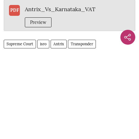
Antrix_Vs_Karnataka_VAT
PDF
Preview
Supreme Court
isro
Antrix
Transponder