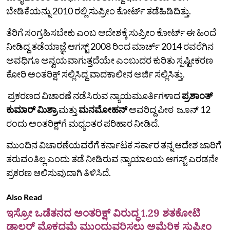
ಬೇಡಿಕೆಯನ್ನು 2010 ರಲ್ಲಿ ಸುಪ್ರೀಂ ಕೋರ್ಟ್ ತಡೆಹಿಡಿದಿತ್ತು.
ತೆರಿಗೆ ಸಂಗ್ರಹಿಸಬೇಕು ಎಂಬ ಆದೇಶಕ್ಕೆ ಸುಪ್ರೀಂ ಕೋರ್ಟ್ ಈ ಹಿಂದೆ
ನೀಡಿದ್ದ ತಡೆಯಾಜ್ಞೆ ಆಗಸ್ಟ್ 2008 ರಿಂದ ಮಾರ್ಚ್ 2014 ರವರೆಗಿನ
ಅವಧಿಗೂ ಅನ್ವಯವಾಗುತ್ತದೆಯೇ ಎಂಬುದರ ಕುರಿತು ಸ್ಪಷ್ಟೀಕರಣ
ಕೋರಿ ಅಂತರಿಕ್ಷ್ ಸಲ್ಲಿಸಿದ್ದ ವಾದಕಾಲೀನ ಅರ್ಜಿ ಸಲ್ಲಿಸಿತ್ತು.
ಪ್ರಕರಣದ ವಿಚಾರಣೆ ನಡೆಸಿರುವ ನ್ಯಾಯಮೂರ್ತಿಗಳಾದ
ಪ್ರಶಾಂತ್
ಕುಮಾರ್ ಮಿಶ್ರಾ
ಮತ್ತು
ಮನಮೋಹನ್
ಅವರಿದ್ದ ಪೀಠ ಜೂನ್ 12
ರಂದು ಅಂತರಿಕ್ಷ್‌ಗೆ ಮಧ್ಯಂತರ ಪರಿಹಾರ ನೀಡಿದೆ.
ಮುಂದಿನ ವಿಚಾರಣೆಯವರೆಗೆ ಕರ್ನಾಟಕ ಸರ್ಕಾರ ತನ್ನ ಆದೇಶ ಜಾರಿಗೆ
ತರುವಂತಿಲ್ಲ ಎಂದು ತಡೆ ನೀಡಿರುವ ನ್ಯಾಯಾಲಯ ಆಗಸ್ಟ್ ಎರಡನೇ
ಪ್ರಕರಣ ಆಲಿಸುವುದಾಗಿ ತಿಳಿಸಿದೆ.
Also Read
ಇಸ್ರೋ ಒಡೆತನದ ಅಂತರಿಕ್ಷ್ ವಿರುದ್ಧ 1.29 ಶತಕೋಟಿ
ಡಾಲರ್ ಮೊಕದ್ದಮೆ ಮುಂದುವರಿಸಲು ಅಮೆರಿಕ ಸುಪ್ರೀಂ