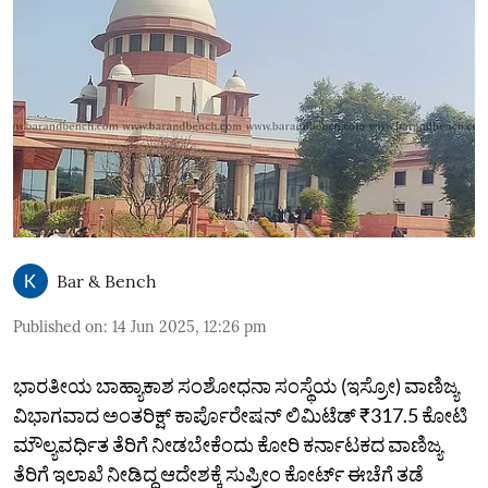
Bar & Bench
Published on
:
14 Jun 2025, 12:26 pm
ಭಾರತೀಯ ಬಾಹ್ಯಾಕಾಶ ಸಂಶೋಧನಾ ಸಂಸ್ಥೆಯ (ಇಸ್ರೋ) ವಾಣಿಜ್ಯ
ವಿಭಾಗವಾದ ಅಂತರಿಕ್ಷ್ ಕಾರ್ಪೊರೇಷನ್ ಲಿಮಿಟೆಡ್ ₹317.5 ಕೋಟಿ
ಮೌಲ್ಯವರ್ಧಿತ ತೆರಿಗೆ ನೀಡಬೇಕೆಂದು ಕೋರಿ ಕರ್ನಾಟಕದ ವಾಣಿಜ್ಯ
ತೆರಿಗೆ ಇಲಾಖೆ ನೀಡಿದ್ದ ಆದೇಶಕ್ಕೆ ಸುಪ್ರೀಂ ಕೋರ್ಟ್‌ ಈಚೆಗೆ ತಡೆ