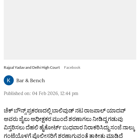
Rajpal Yadav and Delhi High Court
Facebook
Bar & Bench
Published on
:
04 Feb 2026, 12:44 pm
ಚೆಕ್ ಬೌನ್ಸ್ ಪ್ರಕರಣದಲ್ಲಿ ಬಾಲಿವುಡ್ ನಟ ರಾಜಪಾಲ್ ಯಾದವ್
ಅವರು ಜೈಲು ಅಧೀಕ್ಷಕರ ಮುಂದೆ ಶರಣಾಗಲು ನೀಡಿದ್ದ ಗಡುವು
ವಿಸ್ತರಿಸಲು ದೆಹಲಿ ಹೈಕೋರ್ಟ್‌ ಬುಧವಾರ ನಿರಾಕರಿಸಿದ್ದು ಸಂಜೆ ನಾಲ್ಕು
ಗಂಟೆಯೊಳಗೆ ಪೊಲೀಸರಿಗೆ ಶರಣಾಗುವಂತೆ ತಾಕೀತು ಮಾಡಿದೆ