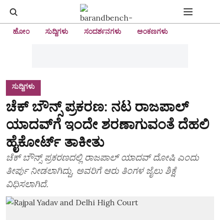
ಹೋಂ
ಸುದ್ದಿಗಳು
ಸಂದರ್ಶನಗಳು
ಅಂಕಣಗಳು
ಸುದ್ದಿಗಳು
ಚೆಕ್ ಬೌನ್ಸ್ ಪ್ರಕರಣ: ನಟ ರಾಜಪಾಲ್
ಯಾದವ್‌ಗೆ ಇಂದೇ ಶರಣಾಗುವಂತೆ ದೆಹಲಿ
ಹೈಕೋರ್ಟ್‌ ತಾಕೀತು
ಚೆಕ್ ಬೌನ್ಸ್ ಪ್ರಕರಣದಲ್ಲಿ ರಾಜಪಾಲ್ ಯಾದವ್ ದೋಷಿ ಎಂದು
ತೀರ್ಪು ನೀಡಲಾಗಿದ್ದು, ಅವರಿಗೆ ಆರು ತಿಂಗಳ ಜೈಲು ಶಿಕ್ಷೆ
ವಿಧಿಸಲಾಗಿದೆ.