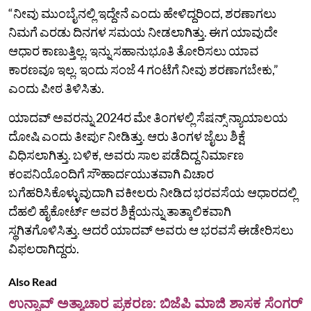
“ನೀವು ಮುಂಬೈನಲ್ಲಿ ಇದ್ದೇನೆ ಎಂದು ಹೇಳಿದ್ದರಿಂದ, ಶರಣಾಗಲು
ನಿಮಗೆ ಎರಡು ದಿನಗಳ ಸಮಯ ನೀಡಲಾಗಿತ್ತು. ಈಗ ಯಾವುದೇ
ಆಧಾರ ಕಾಣುತ್ತಿಲ್ಲ. ಇನ್ನು ಸಹಾನುಭೂತಿ ತೋರಿಸಲು ಯಾವ
ಕಾರಣವೂ ಇಲ್ಲ. ಇಂದು ಸಂಜೆ 4 ಗಂಟೆಗೆ ನೀವು ಶರಣಾಗಬೇಕು,”
ಎಂದು ಪೀಠ ತಿಳಿಸಿತು.
ಯಾದವ್ ಅವರನ್ನು 2024ರ ಮೇ ತಿಂಗಳಲ್ಲಿ ಸೆಷನ್ಸ್ ನ್ಯಾಯಾಲಯ
ದೋಷಿ ಎಂದು ತೀರ್ಪು ನೀಡಿತ್ತು. ಆರು ತಿಂಗಳ ಜೈಲು ಶಿಕ್ಷೆ
ವಿಧಿಸಲಾಗಿತ್ತು. ಬಳಿಕ, ಅವರು ಸಾಲ ಪಡೆದಿದ್ದ ನಿರ್ಮಾಣ
ಕಂಪನಿಯೊಂದಿಗೆ ಸೌಹಾರ್ದಯುತವಾಗಿ ವಿಚಾರ
ಬಗೆಹರಿಸಿಕೊಳ್ಳುವುದಾಗಿ ವಕೀಲರು ನೀಡಿದ ಭರವಸೆಯ ಆಧಾರದಲ್ಲಿ
ದೆಹಲಿ ಹೈಕೋರ್ಟ್ ಅವರ ಶಿಕ್ಷೆಯನ್ನು ತಾತ್ಕಾಲಿಕವಾಗಿ
ಸ್ಥಗಿತಗೊಳಿಸಿತ್ತು. ಆದರೆ ಯಾದವ್ ಅವರು ಆ ಭರವಸೆ ಈಡೇರಿಸಲು
ವಿಫಲರಾಗಿದ್ದರು.
Also Read
ಉನ್ನಾವ್ ಅತ್ಯಾಚಾರ ಪ್ರಕರಣ: ಬಿಜೆಪಿ ಮಾಜಿ ಶಾಸಕ ಸೆಂಗರ್