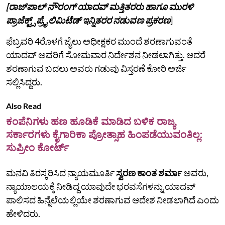
[ರಾಜ್‌ಪಾಲ್‌ ನೌರಂಗ್‌ ಯಾದವ್‌ ಮತ್ತಿತರರು ಹಾಗೂ ಮುರಳಿ
ಪ್ರಾಜೆಕ್ಟ್ಸ್‌ ಪ್ರೈ ಲಿಮಿಟೆಡ್‌ ಇನ್ನಿತರರ ನಡುವಣ ಪ್ರಕರಣ
]
ಫೆಬ್ರವರಿ 4ರೊಳಗೆ ಜೈಲು ಅಧೀಕ್ಷಕರ ಮುಂದೆ ಶರಣಾಗುವಂತೆ
ಯಾದವ್ ಅವರಿಗೆ ಸೋಮವಾರ ನಿರ್ದೇಶನ ನೀಡಲಾಗಿತ್ತು. ಆದರೆ
ಶರಣಾಗುವ ಬದಲು ಅವರು ಗಡುವು ವಿಸ್ತರಣೆ ಕೋರಿ ಅರ್ಜಿ
ಸಲ್ಲಿಸಿದ್ದರು.
Also Read
ಕಂಪೆನಿಗಳು ಹಣ ಹೂಡಿಕೆ ಮಾಡಿದ ಬಳಿಕ ರಾಜ್ಯ
ಸರ್ಕಾರಗಳು ಕೈಗಾರಿಕಾ ಪ್ರೋತ್ಸಾಹ ಹಿಂಪಡೆಯುವಂತಿಲ್ಲ:
ಸುಪ್ರೀಂ ಕೋರ್ಟ್
ಮನವಿ ತಿರಸ್ಕರಿಸಿದ ನ್ಯಾಯಮೂರ್ತಿ
ಸ್ವರಣ ಕಾಂತ ಶರ್ಮಾ
ಅವರು,
ನ್ಯಾಯಾಲಯಕ್ಕೆ ನೀಡಿದ್ದ ಯಾವುದೇ ಭರವಸೆಗಳನ್ನು ಯಾದವ್
ಪಾಲಿಸದ ಹಿನ್ನೆಲೆಯಲ್ಲಿಯೇ ಶರಣಾಗುವ ಆದೇಶ ನೀಡಲಾಗಿದೆ ಎಂದು
ಹೇಳಿದರು.