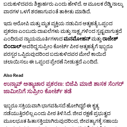
ಬದುಕುಳಿದವರು ಶಿಕ್ಷಾರ್ಹರು ಎಂದು ಹೇಳಿದೆ. ಆ ಮೂಲಕ ರೆಡ್ಡಿ ನಾಲ್ಕು
ವಾರಗಳ ಒಳಗೆ ಶರಣಾಗುವಂತೆ ತಾಕೀತು ಮಾಡಿದೆ.
ಇದು ಆರೋಪಿ ಮತ್ತು ಮೃತ ವ್ಯಕ್ತಿಯ ನಡುವಿನ ಆತ್ಮಹತ್ಯೆ ಒಪ್ಪಂದ
ಪ್ರಕರಣ ಎಂಬುದು ದಾಖಲೆಗಳು ಮತ್ತು ಸಾಕ್ಷ್ಯಗಳಿಂದ ಸ್ಪಷ್ಟವಾಗುತ್ತದೆ
ಎಂದಿರುವ ನ್ಯಾಯಮೂರ್ತಿಗಳಾದ
ಮನಮೋಹನ್‌
ಮತ್ತು
ರಾಜೇಶ್‌
ಬಿಂದಾಲ್‌
ಅವರಿದ್ದ ಸುಪ್ರೀಂ ಕೋರ್ಟ್‌ ಪೀಠ ಆತ್ಮಹತ್ಯೆಗೆ ಇಬ್ಬರೂ
ಪರಸ್ಪರ ಒಪ್ಪಿರುವುದರಿಂದ ಬದುಕುಳಿದವರ ಮೇಲೆ ಕಾಯಿದೆ
ಚಲಾಯಿಸಲು ಈ ಒಪ್ಪಂದ ಪ್ರೇರಣೆ ನೀಡುತ್ತದೆ ಎಂದಿದೆ.
Also Read
ಉನ್ನಾವ್ ಅತ್ಯಾಚಾರ ಪ್ರಕರಣ: ಬಿಜೆಪಿ ಮಾಜಿ ಶಾಸಕ ಸೆಂಗರ್
ಜಾಮೀನಿಗೆ ಸುಪ್ರೀಂ ಕೋರ್ಟ್ ತಡೆ
ಇಬ್ಬರೂ ಸಕ್ರಿಯವಾಗಿ ಭಾಗವಹಿಸದೆ ಹೋಗಿದ್ದರೆ ಈ ಕೃತ್ಯ
ನಡೆಯುತ್ತಿರಲಿಲ್ಲ ಎಂದು ಪೀಠ ತಿಳಿಸಿದೆ. ಜೀವ ರಕ್ಷಣೆ ಪ್ರಭುತ್ವದ
ಮೂಲಭೂತ ಹಿತಾಸಕ್ತಿಯಾಗಿರುವುದರಿಂದ, ಜೀವತ್ಯಾಗಕ್ಕೆ ಸಹಾಯ