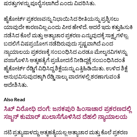
ಷರತ್ತುಗಳನ್ನು ಪೂರೈಸಲಾಗಿದೆ ಎಂದು ವಿವರಿಸಿತು.
ಹೈಕೋರ್ಟ್ ಪ್ರಕರಣವನ್ನು ನಿಭಾಯಿಸಿದ ರೀತಿಯನ್ನು ಪ್ರಶ್ನಿಸಲು
ಯಾವುದೇ ಕಾರಣವಿಲ್ಲ ಎಂದು ಪೀಠ ಹೇಳಿದೆ. ಆದರೆ ಇದು ಕತ್ತುಹಿಸುಕಿ
ನಡೆಸಿದ ಕೊಲೆ ಮತ್ತು ಅತ್ಯಾಚಾರ ಪ್ರಕರಣ ಎನ್ನುವುದಕ್ಕೆ ಸಾಕ್ಷ್ಯಗಳಿಲ್ಲ.
ಬದಲಿಗೆ ವಿಷಪ್ರಯೋಗ ನಡೆದಿರುವುದು ಸ್ಪಷ್ಟವಾಗಿದೆ ಎಂದ
ನ್ಯಾಯಾಲಯ ಪ್ರಕರಣಕ್ಕೆ ಸಂಬಂಧಿಸಿದ ಎರಡೂ ಮೇಲ್ಮನವಿಗಳನ್ನು
ವಜಾಗೊಳಿಸಿ ಆತ್ಮಹತ್ಯೆಗೆ ಪ್ರಚೋದನೆ ನೀಡಿದ್ದಕ್ಕೆ ಸಂಬಂಧಿಸಿದಂತೆ
ಹೈಕೋರ್ಟ್‌ ರೆಡ್ಡಿಗೆ ವಿಧಿಸಿದ್ದ ಶಿಕ್ಷೆಯನ್ನು ಎತ್ತಿಹಿಡಿಯಿತು. ಉಳಿದ ಶಿಕ್ಷೆ
ಅನುಭವಿಸುವುದಕ್ಕಾಗಿ ರೆಡ್ಡಿ ನಾಲ್ಕು ವಾರಗಳಲ್ಲಿ ಶರಣಾಗುವಂತೆ
ಆದೇಶಿಸಿತು.
Also Read
ಸಿಖ್ ವಿರೋಧಿ ದಂಗೆ: ಜನಕಪುರಿ ಹಿಂಸಾಚಾರ ಪ್ರಕರಣದಲ್ಲಿ
ಸಜ್ಜನ್ ಕುಮಾರ್ ಖುಲಾಸೆಗೊಳಿಸಿದ ದೆಹಲಿ ನ್ಯಾಯಾಲಯ
ನಟಿ ಪ್ರತ್ಯುಷಾಳದ್ದು ಆತ್ಮಹತ್ಯೆಯಲ್ಲ ಅತ್ಯಾಚಾರ ಮತ್ತು ಕೊಲೆ ಪ್ರಕರಣ