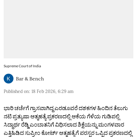
Supreme Court of India
Bar & Bench
Published on
:
18 Feb 2026, 6:29 am
ಭಾರಿ ಚರ್ಚೆಗೆ ಗ್ರಾಸವಾಗಿದ್ದ ಎರಡೂವರೆ ದಶಕಗಳ ಹಿಂದಿನ ತೆಲುಗು
ನಟಿ ಪ್ರತ್ಯುಷಾ ಆತ್ಮಹತ್ಯೆ ಪ್ರಕರಣದಲ್ಲಿ ಆಕೆಯ ಗೆಳೆಯ ಗುಡಿಪಲ್ಲಿ
ಸಿದ್ಧಾರ್ಥ ರೆಡ್ಡಿ ಎಂಬಾತನಿಗೆ ವಿಧಿಸಲಾದ ಶಿಕ್ಷೆಯನ್ನು ಮಂಗಳವಾರ
ಎತ್ತಿಹಿಡಿದ ಸುಪ್ರೀಂ ಕೋರ್ಟ್‌ ಆತ್ಮಹತ್ಯೆಗೆ ಪರಸ್ಪರ ಒಪ್ಪಿದ ಪ್ರಕರಣದಲ್ಲಿ