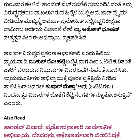
ಗುರುವಾರ ಹೇಳಿದೆ. ತಾಂಡವ್‌ ವೆಬ್‌ ಸರಣಿಗೆ ಸಂಬಂಧಿಸಿದಂತೆ ತಮ್ಮ
ವಿರುದ್ಧ ಪ್ರಕರಣ ದಾಖಲಾಗಿರುವ ಹಿನ್ನೆಲೆಯಲ್ಲಿ ಅಮೆಜಾನ್‌ ಪ್ರೈಮ್‌
ವೀಡಿಯೊ ಮುಖ್ಯಸ್ಥೆ ಅಪರ್ಣಾ ಪುರೋಹಿತ್‌ ಸಲ್ಲಿಸಿದ್ದ ನಿರೀಕ್ಷಣಾ
ಜಾಮೀನು ಅರ್ಜಿಯ ವಿಚಾರಣೆ ವೇಳೆ
ನ್ಯಾ. ಅಶೋಕ್‌ ಭೂಷಣ್‌
ನೇತೃತ್ವದ ಪೀಠ ಈ ಅಭಿಪ್ರಾಯ ವ್ಯಕ್ತಪಡಿಸಿದೆ.
ಅಪರ್ಣಾ ವಿರುದ್ಧದ ಪ್ರಕರಣ ಆಘಾತಕಾರಿ ಎಂದು ಹಿರಿಯ
ನ್ಯಾಯವಾದಿ
ಮುಕುಲ್ ರೋಹಟ್ಗಿ
ಬಣ್ಣಿಸಿದಾಗ ಪೀಠ ಒಟಿಟಿ ಕುರಿತಂತೆ
ಜಾರಿಗೆ ಬಂದಿರುವ ನಿಯಮಗಳ ವಿವರ ಒದಗಿಸುವಂತೆ ಸೂಚಿಸಿತು.
ನ್ಯಾಯಮೂರ್ತಿಗಳ ಅಭಿಪ್ರಾಯಕ್ಕೆ ಪೂರಕ ಪ್ರತಿಕ್ರಿಯೆ ನೀಡಿದ
ಸಾಲಿಸಿಟರ್‌ ಜನರಲ್‌
ತುಷಾರ್‌ ಮೆಹ್ತಾ
‘ಅವು (ಒಟಿಟಿಗಳು)
ನಿಂದನಾತ್ಮಕ ವಿಚಾರಗಳ ಜೊತೆಗೆ ಕೆಟ್ಟ ಸಂಗತಿಗಳನ್ನೂ ತೋರಿಸುತ್ತಿವೆ”
ಎಂದರು.
Also Read
ತಾಂಡವ್ ವಿವಾದ: ಪ್ರಚೋದನಾಕಾರಿ ಸಾರ್ವಜನಿಕ
ಅಭಿಪ್ರಾಯ, ದೇವರನ್ನು ಆಕ್ಷೇಪಾರ್ಹವಾಗಿ ಬಿಂಬಿಸಿದ್ದಕ್ಕೆ