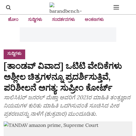
ಹೋಂ
ಸುದ್ದಿಗಳು
ಸಂದರ್ಶನಗಳು
ಅಂಕಣಗಳು
ಸುದ್ದಿಗಳು
[ತಾಂಡವ್ ವಿವಾದ] ಒಟಿಟಿ ವೇದಿಕೆಗಳು
ಅಶ್ಲೀಲ ಚಿತ್ರಗಳನ್ನೂ ಪ್ರದರ್ಶಿಸುತ್ತಿವೆ,
ಪರಿಶೀಲನೆ ಅಗತ್ಯ: ಸುಪ್ರೀಂ ಕೋರ್ಟ್
ಸಾಲಿಸಿಟರ್ ಜನರಲ್ ಮೆಹ್ತಾ ಅವರಿಗೆ 2021ರ ಮಾಹಿತಿ ತಂತ್ರಜ್ಞಾನ
ನಿಯಮಗಳ ಕುರಿತು ಮಾಹಿತಿ ಒದಗಿಸುವಂತೆ ಸೂಚಿಸಿದ ಪೀಠ
ಪ್ರಕರಣವನ್ನು ನಾಳೆಗೆ (ಶುಕ್ರವಾರ) ಮುಂದೂಡಿತು.