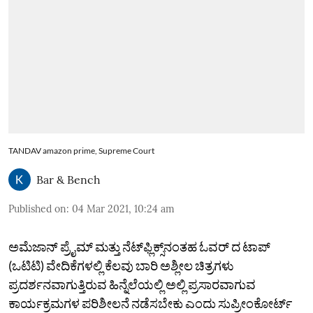
TANDAV amazon prime, Supreme Court
Bar & Bench
Published on
:
04 Mar 2021, 10:24 am
ಅಮೆಜಾನ್‌ ಪ್ರೈಮ್‌ ಮತ್ತು ನೆಟ್‌ಫ್ಲಿಕ್ಸ್‌ನಂತಹ ಓವರ್‌ ದ ಟಾಪ್‌
(ಒಟಿಟಿ) ವೇದಿಕೆಗಳಲ್ಲಿ ಕೆಲವು ಬಾರಿ ಅಶ್ಲೀಲ ಚಿತ್ರಗಳು
ಪ್ರದರ್ಶನವಾಗುತ್ತಿರುವ ಹಿನ್ನೆಲೆಯಲ್ಲಿ ಅಲ್ಲಿ ಪ್ರಸಾರವಾಗುವ
ಕಾರ್ಯಕ್ರಮಗಳ ಪರಿಶೀಲನೆ ನಡೆಸಬೇಕು ಎಂದು ಸುಪ್ರೀಂಕೋರ್ಟ್‌