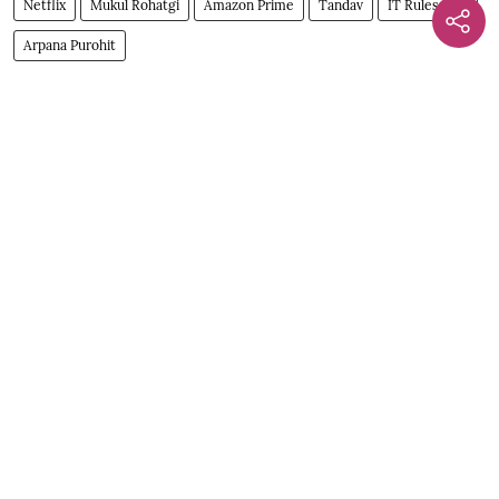
Netflix
Mukul Rohatgi
Amazon Prime
Tandav
IT Rules 2021
Arpana Purohit