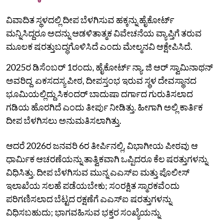
ವಿವಾದಿತ ಸ್ಥಳದಲ್ಲಿ ದೀಪ ಬೆಳಗಿಸುವ ಹಕ್ಕನ್ನು ಹೈಕೋರ್ಟ್
ಮನ್ನಿಸಿದ್ದರೂ ಅದನ್ನು ಆಡಳಿತಾತ್ಮಕ ವಿವೇಚನೆಯ ವ್ಯಾಪ್ತಿಗೆ ತರುವ
ಮೂಲಕ ಷರತ್ತುಬದ್ಧಗೊಳಿಸಿದೆ ಎಂದು ಮೇಲ್ಮನವಿ ಆಕ್ಷೇಪಿಸಿದೆ.
2025ರ ಡಿಸೆಂಬರ್ 1ರಂದು, ಹೈಕೋರ್ಟ್‌ ನ್ಯಾ. ಜಿ ಆರ್‌ ಸ್ವಾಮಿನಾಥನ್‌
ಅವರಿದ್ದ ಏಕಸದಸ್ಯ ಪೀಠ, ದೀಪಸ್ತಂಭ ಇರುವ ಸ್ಥಳ ದೇವಸ್ಥಾನದ
ಭೂಮಿಯಲ್ಲಿದ್ದು ಸಿಕಂದರ್‌ ಬಾದುಷಾ ದರ್ಗಾದ ಗುರುತಿಸಲಾದ
ಗಡಿಯ ಹೊರಗಿದೆ ಎಂದು ತೀರ್ಪು ನೀಡಿತ್ತು. ಹೀಗಾಗಿ ಅಲ್ಲಿ ಕಾರ್ತಿಕ
ದೀಪ ಬೆಳಗಿಸಲು ಅನುಮತಿಸಲಾಗಿತ್ತು.
ಆದರೆ 2026ರ ಜನವರಿ 6ರ ತೀರ್ಪಿನಲ್ಲಿ, ವಿಭಾಗೀಯ ಪೀಠವು ಆ
ಧಾರ್ಮಿಕ ಆಚರಣೆಯನ್ನು ತಾತ್ವಿಕವಾಗಿ ಒಪ್ಪಿದರೂ ಕೆಲ ಷರತ್ತುಗಳನ್ನು
ವಿಧಿಸಿತ್ತು. ದೀಪ ಬೆಳಗಿಸುವ ಮುನ್ನ ಎಎಸ್‌ಐ ಮತ್ತು ಪೊಲೀಸ್‌
ಇಲಾಖೆಯ ಸಲಹೆ ಪಡೆಯಬೇಕು; ಸಂರಕ್ಷಿತ ಸ್ಮಾರಕವೆಂದು
ಪರಿಗಣಿಸಲಾದ ಬೆಟ್ಟದ ರಕ್ಷಣೆಗೆ ಎಎಸ್‌ಐ ಷರತ್ತುಗಳನ್ನು
ವಿಧಿಸಬಹುದು; ಭಾಗವಹಿಸುವ ಭಕ್ತರ ಸಂಖ್ಯೆಯನ್ನು