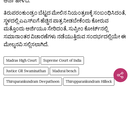
ಅರ್ಜಿ ಹೇಳಿದೆ.
ತಿರುಪರಂಕುಂಡ್ರಂ ಬೆಟ್ಟದ ಮೇಲಿನ ನಿಯಂತ್ರಣಕ್ಕೆ ಸಂಬಂಧಿಸಿದಂತೆ,
ಸ್ಥಳದಲ್ಲಿ ಎಎಸ್‌ಐಗೆ ಹೆಚ್ಚಿನ ಪಾತ್ರ ನೀಡಬೇಕೆಂದು ಕೋರುವ
ಮತ್ತೊಂದು ಅರ್ಜಿಯೂ ಸೇರಿದಂತೆ, ಸುಪ್ರೀಂ ಕೋರ್ಟ್‌ನಲ್ಲಿ
ಸಮಾನಾಂತರ ವಿಚಾರಣೆಗಳು ನಡೆಯುತ್ತಿರುವ ಸಂದರ್ಭದಲ್ಲಿಯೇ ಈ
ಮೇಲ್ಮನವಿ ಸಲ್ಲಿಸಲಾಗಿದೆ.
Madras High Court
Supreme Court of India
Justice GR Swaminathan
Madurai bench
Thiruparankundram Deepathoon
Thirupparankundram Hillock