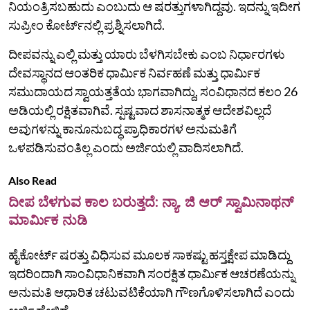
ನಿಯಂತ್ರಿಸಬಹುದು ಎಂಬುದು ಆ ಷರತ್ತುಗಳಾಗಿದ್ದವು. ಇದನ್ನು ಇದೀಗ
ಸುಪ್ರೀಂ ಕೋರ್ಟ್‌ನಲ್ಲಿ ಪ್ರಶ್ನಿಸಲಾಗಿದೆ.
ದೀಪವನ್ನು ಎಲ್ಲಿ ಮತ್ತು ಯಾರು ಬೆಳಗಿಸಬೇಕು ಎಂಬ ನಿರ್ಧಾರಗಳು
ದೇವಸ್ಥಾನದ ಆಂತರಿಕ ಧಾರ್ಮಿಕ ನಿರ್ವಹಣೆ ಮತ್ತು ಧಾರ್ಮಿಕ
ಸಮುದಾಯದ ಸ್ವಾಯತ್ತತೆಯ ಭಾಗವಾಗಿದ್ದು, ಸಂವಿಧಾನದ ಕಲಂ 26
ಅಡಿಯಲ್ಲಿ ರಕ್ಷಿತವಾಗಿವೆ. ಸ್ಪಷ್ಟವಾದ ಶಾಸನಾತ್ಮಕ ಆದೇಶವಿಲ್ಲದೆ
ಅವುಗಳನ್ನು ಕಾನೂನುಬದ್ಧ ಪ್ರಾಧಿಕಾರಗಳ ಅನುಮತಿಗೆ
ಒಳಪಡಿಸುವಂತಿಲ್ಲ ಎಂದು ಅರ್ಜಿಯಲ್ಲಿ ವಾದಿಸಲಾಗಿದೆ.
Also Read
ದೀಪ ಬೆಳಗುವ ಕಾಲ ಬರುತ್ತದೆ: ನ್ಯಾ. ಜಿ ಆರ್ ಸ್ವಾಮಿನಾಥನ್
ಮಾರ್ಮಿಕ‌ ನುಡಿ
ಹೈಕೋರ್ಟ್‌ ಷರತ್ತು ವಿಧಿಸುವ ಮೂಲಕ ಸಾಕಷ್ಟು ಹಸ್ತಕ್ಷೇಪ ಮಾಡಿದ್ದು
ಇದರಿಂದಾಗಿ ಸಾಂವಿಧಾನಿಕವಾಗಿ ಸಂರಕ್ಷಿತ ಧಾರ್ಮಿಕ ಆಚರಣೆಯನ್ನು
ಅನುಮತಿ ಆಧಾರಿತ ಚಟುವಟಿಕೆಯಾಗಿ ಗೌಣಗೊಳಿಸಲಾಗಿದೆ ಎಂದು