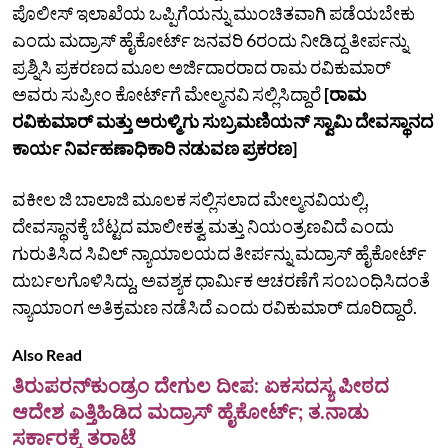
ಪೊಲೀಸ್‌ ಇಲಾಖೆಯ ಒಪ್ಪಿಗೆಯನ್ನು ಮುಂಚಿತವಾಗಿ ಪಡೆಯಬೇಕು
ಎಂದು ಮದ್ರಾಸ್‌ ಹೈಕೋರ್ಟ್‌ ಜನವರಿ 6ರಂದು ನೀಡಿದ್ದ ತೀರ್ಪನ್ನು
ಪ್ರಶ್ನಿಸಿ ಪ್ರಕರಣದ ಮೂಲ ಅರ್ಜಿದಾರರಾದ ರಾಮ ರವಿಕುಮಾರ್
ಅವರು ಸುಪ್ರೀಂ ಕೋರ್ಟ್‌ಗೆ ಮೇಲ್ಮನವಿ ಸಲ್ಲಿಸಿದ್ದಾರೆ
[ರಾಮ
ರವಿಕುಮಾರ್ ಮತ್ತು ಅರುಳ್ಮಿಗು ಸುಬ್ರಮಣಿಯನ್‌ ಸ್ವಾಮಿ ದೇವಸ್ಥಾನದ
ಕಾರ್ಯ ನಿರ್ವಹಣಾಧಿಕಾರಿ ನಡುವಣ ಪ್ರಕರಣ]
ವಕೀಲ ಜಿ ಬಾಲಾಜಿ ಮೂಲಕ ಸಲ್ಲಿಸಲಾದ ಮೇಲ್ಮನವಿಯಲ್ಲಿ,
ದೇವಸ್ಥಾನಕ್ಕೆ ಬೆಟ್ಟದ ಮಾಲೀಕತ್ವ ಮತ್ತು ನಿಯಂತ್ರಣವಿದೆ ಎಂದು
ಗುರುತಿಸಿದ ಸಿವಿಲ್‌ ನ್ಯಾಯಾಲಯದ ತೀರ್ಪನ್ನು ಮದ್ರಾಸ್‌ ಹೈಕೋರ್ಟ್‌
ದುರ್ಬಲಗೊಳಿಸಿದ್ದು, ಅವಶ್ಯಕ ಧಾರ್ಮಿಕ ಆಚರಣೆಗೆ ಸಂಬಂಧಿಸಿದಂತೆ
ನ್ಯಾಯಾಂಗ ಅತಿಕ್ರಮಣ ನಡೆಸಿದೆ ಎಂದು ರವಿಕುಮಾರ್‌ ದೂರಿದ್ದಾರೆ.
Also Read
ತಿರುಪರನ್‌ಕುಂಡ್ರಂ ದೇಗುಲ ದೀಪ: ಏಕಸದಸ್ಯ ಪೀಠದ
ಆದೇಶ ಎತ್ತಿಹಿಡಿದ ಮದ್ರಾಸ್ ಹೈಕೋರ್ಟ್; ತ.ನಾಡು
ಸರ್ಕಾರಕ್ಕೆ ತರಾಟೆ