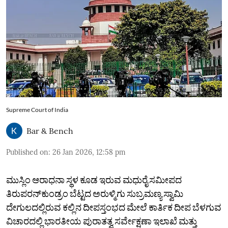
Supreme Court of India
Bar & Bench
Published on
:
26 Jan 2026, 12:58 pm
ಮುಸ್ಲಿಂ ಆರಾಧನಾ ಸ್ಥಳ ಕೂಡ ಇರುವ ಮಧುರೈ ಸಮೀಪದ
ತಿರುಪರನ್‌ಕುಂಡ್ರಂ ಬೆಟ್ಟದ ಅರುಳ್ಮಿಗು ಸುಬ್ರಮಣ್ಯ ಸ್ವಾಮಿ
ದೇಗುಲದಲ್ಲಿರುವ ಕಲ್ಲಿನ ದೀಪಸ್ತಂಭದ ಮೇಲೆ ಕಾರ್ತಿಕ ದೀಪ ಬೆಳಗುವ
ವಿಚಾರದಲ್ಲಿ ಭಾರತೀಯ ಪುರಾತತ್ವ ಸರ್ವೇಕ್ಷಣಾ ಇಲಾಖೆ ಮತ್ತು