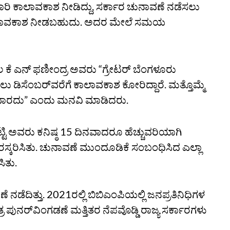
ಿ ಕಾಲಾವಕಾಶ ನೀಡಿದ್ದು, ಸರ್ಕಾರ ಚುನಾವಣೆ ನಡೆಸಲು
ಿ ಕಾಲಾವಕಾಶ ನೀಡಬಹುದು. ಅದರ ಮೇಲೆ ಸಮಯ
 ಎನ್‌ ಫಣೀಂದ್ರ ಅವರು “ಗ್ರೇಟರ್‌ ಬೆಂಗಳೂರು
ು ಡಿಸೆಂಬರ್‌ವರೆಗೆ ಕಾಲಾವಕಾಶ ಕೋರಿದ್ದಾರೆ. ಮತ್ತೊಮ್ಮೆ
ಾರದು” ಎಂದು ಮನವಿ ಮಾಡಿದರು.
ೆಟ್ಟಿ ಅವರು ಕನಿಷ್ಠ 15 ದಿನವಾದರೂ ಹೆಚ್ಚುವರಿಯಾಗಿ
ಕರಿಸಿತು. ಚುನಾವಣೆ ಮುಂದೂಡಿಕೆ ಸಂಬಂಧಿಸಿದ ಎಲ್ಲಾ
ಿತು.
 ನಡೆದಿತ್ತು. 2021ರಲ್ಲಿ ಬಿಬಿಎಂಪಿಯಲ್ಲಿ ಜನಪ್ರತಿನಿಧಿಗಳ
ರ ಪುನರ್‌ವಿಂಗಡಣೆ ಮತ್ತಿತರ ನೆಪವೊಡ್ಡಿ ರಾಜ್ಯ ಸರ್ಕಾರಗಳು