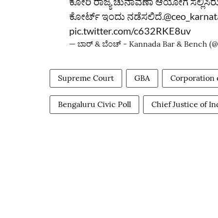
ಕೋರಿ ರಾಜ್ಯ ಚುನಾವಣಾ ಆಯೋಗ ಸಲ್ಲಿಸಿರ
ಕೋರ್ಟ್‌ ಇಂದು ನಡೆಸಲಿದೆ.
@ceo_karnat
pic.twitter.com/c632RKE8uv
— ಬಾರ್‌ & ಬೆಂಚ್ - Kannada Bar & Bench 
Supreme Court
GBA
Corporation 
Bengaluru Civic Poll
Chief Justice of I