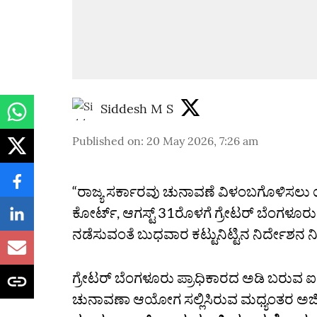
Siddesh M S
Published on
:
20 May 2026, 7:26 am
“ರಾಜ್ಯ ಸರ್ಕಾರವು ಚುನಾವಣೆ ವಿಳಂಬಗೊಳಿಸಲು ಯತ
ಕೋರ್ಟ್‌, ಆಗಸ್ಟ್‌ 31ರೊಳಗೆ ಗ್ರೇಟರ್‌ ಬೆಂಗಳ
ನಡೆಸುವಂತೆ ಬುಧವಾರ ಕಟ್ಟುನಿಟ್ಟಿನ ನಿರ್ದೇಶನ ನ
ಗ್ರೇಟರ್‌ ಬೆಂಗಳೂರು ಪ್ರಾಧಿಕಾರದ ಅಡಿ ಬರುವ 
ಚುನಾವಣಾ ಆಯೋಗ ಸಲ್ಲಿಸಿರುವ ಮಧ್ಯಂತರ ಅರ