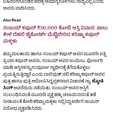
ಬಹಿರಂಗಗೊಂಡರೆ ಅದಕ್ಕೆ ಅಮಾನ್ಯಗೊಳಿಸಲು ಸಾಧ್ಯವಿಲ್ಲ ಎಂದು
ಅವರು ವಾದಿಸಿದರು.
Also Read
ಸಂಜಯ್ ಕಪೂರ್ ₹30,000 ಕೋಟಿ ಆಸ್ತಿ ವಿವಾದ: ಪಾಲು
ಕೇಳಿ ದೆಹಲಿ ಹೈಕೋರ್ಟ್ ಮೆಟ್ಟಿಲೇರಿದ ಕರಿಷ್ಮಾ ಕಪೂರ್
ಮಕ್ಕಳು
ತಮ್ಮ ಮಲತಾಯಿ ಹಾಗೂ ಸಂಜಯ್‌ ಕಪೂರ್‌ ಅವರ ಮೂರನೇ ಪತ್ನಿ
ಪ್ರಿಯಾ ಕಪೂರ್ ಅವರು, ಸಂಜಯ್ ಅವರ ಉಯಿಲು ಫೋರ್ಜರಿ
ಮಾಡಿ ಆಸ್ತಿಗಳನ್ನುಸಂಪೂರ್ಣ ಸ್ವಾಧೀನಕ್ಕೆ ತೆಗೆದುಕೊಳ್ಳಲು
ಪ್ರಯತ್ನಿಸುತ್ತಿದ್ದಾರೆ ಎಂದು ಬಾಲಿವುಡ್‌ ನಟಿ ಕರಿಷ್ಮಾ ಕಪೂರ್ ಅವರ
ಪುತ್ರ ಹಾಗೂ ಪುತ್ರಿ ಆರೋಪಿಸಿದ್ದ ಪ್ರಕರಣದ ವಿಚಾರಣೆ ನ್ಯಾ.
ಜ್ಯೋತಿ
ಸಿಂಗ್‌
ಅವರೆದುರು ನಡೆಯಿತು. ಸಂಜಯ್‌ ಅವರ ಆಸ್ತಿಗೆ
ಸಂಬಂಧಿಸಿದಂತೆ ಮೂರನೇ ವ್ಯಕ್ತಿ ಹಕ್ಕು ಚಲಾಯಿಸದಂತೆ ತಡೆ
ನೀಡುವಂತೆ ಕೋರಿ ಕರಿಷ್ಮಾ ಮಕ್ಕಳು ಸಲ್ಲಿಸಿದ್ದ ಅರ್ಜಿಗೆ ನಾಯರ್‌
ವಿರೋಧ ವ್ಯಕ್ತಪಡಿಸಿದರು.