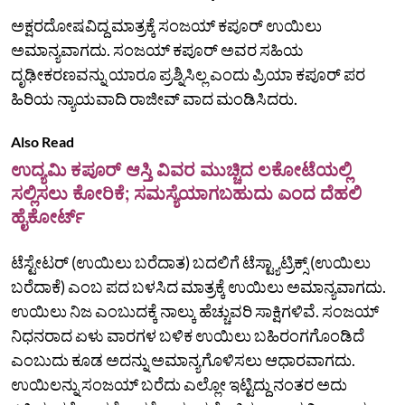
ಅಕ್ಷರದೋಷವಿದ್ದ ಮಾತ್ರಕ್ಕೆ ಸಂಜಯ್ ಕಪೂರ್ ಉಯಿಲು
ಅಮಾನ್ಯವಾಗದು. ಸಂಜಯ್ ಕಪೂರ್ ಅವರ ಸಹಿಯ
ದೃಢೀಕರಣವನ್ನು ಯಾರೂ ಪ್ರಶ್ನಿಸಿಲ್ಲ ಎಂದು ಪ್ರಿಯಾ ಕಪೂರ್ ಪರ
ಹಿರಿಯ ನ್ಯಾಯವಾದಿ ರಾಜೀವ್‌ ವಾದ ಮಂಡಿಸಿದರು.
Also Read
ಉದ್ಯಮಿ ಕಪೂರ್ ಆಸ್ತಿ ವಿವರ ಮುಚ್ಚಿದ ಲಕೋಟೆಯಲ್ಲಿ
ಸಲ್ಲಿಸಲು ಕೋರಿಕೆ; ಸಮಸ್ಯೆಯಾಗಬಹುದು ಎಂದ ದೆಹಲಿ
ಹೈಕೋರ್ಟ್
ಟೆಸ್ಟೇಟರ್ (ಉಯಿಲು ಬರೆದಾತ) ಬದಲಿಗೆ ಟೆಸ್ಟ್ಯಾಟ್ರಿಕ್ಸ್ (ಉಯಿಲು
ಬರೆದಾಕೆ) ಎಂಬ ಪದ ಬಳಸಿದ ಮಾತ್ರಕ್ಕೆ ಉಯಿಲು ಅಮಾನ್ಯವಾಗದು.
ಉಯಿಲು ನಿಜ ಎಂಬುದಕ್ಕೆ ನಾಲ್ಕು ಹೆಚ್ಚುವರಿ ಸಾಕ್ಷಿಗಳಿವೆ. ಸಂಜಯ್‌
ನಿಧನರಾದ ಏಳು ವಾರಗಳ ಬಳಿಕ ಉಯಿಲು ಬಹಿರಂಗಗೊಂಡಿದೆ
ಎಂಬುದು ಕೂಡ ಅದನ್ನು ಅಮಾನ್ಯಗೊಳಿಸಲು ಆಧಾರವಾಗದು.
ಉಯಿಲನ್ನು ಸಂಜಯ್‌ ಬರೆದು ಎಲ್ಲೋ ಇಟ್ಟಿದ್ದು ನಂತರ ಅದು