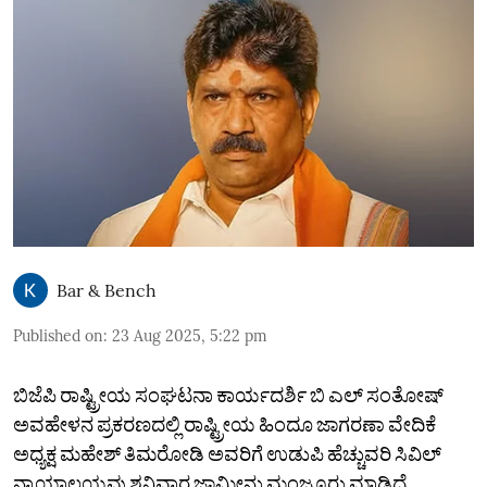
Bar & Bench
Published on
:
23 Aug 2025, 5:22 pm
ಬಿಜೆಪಿ ರಾಷ್ಟ್ರೀಯ ಸಂಘಟನಾ ಕಾರ್ಯದರ್ಶಿ ಬಿ ಎಲ್‌ ಸಂತೋಷ್‌
ಅವಹೇಳನ ಪ್ರಕರಣದಲ್ಲಿ ರಾಷ್ಟ್ರೀಯ ಹಿಂದೂ ಜಾಗರಣಾ ವೇದಿಕೆ
ಅಧ್ಯಕ್ಷ ಮಹೇಶ್‌ ತಿಮರೋಡಿ ಅವರಿಗೆ ಉಡುಪಿ ಹೆಚ್ಚುವರಿ ಸಿವಿಲ್‌
ನ್ಯಾಯಾಲಯವು ಶನಿವಾರ ಜಾಮೀನು ಮಂಜೂರು ಮಾಡಿದೆ.