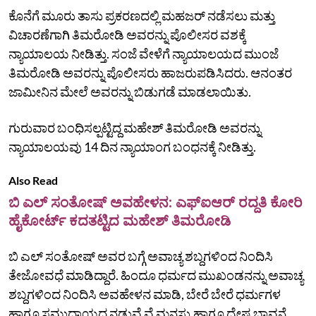
ಕೊನೆಗೆ ಮೂರು ತಾಸು ಪ್ರಕರಣದಲ್ಲಿ ಮಹಜರ್‌ ನಡೆಸಲು ಮತ್ತು
ವಿಚಾರಣೆಗಾಗಿ ತಿಮರೋಡಿ ಅವರನ್ನು ಪೊಲೀಸರ ವಶಕ್ಕೆ
ನ್ಯಾಯಾಲಯ ನೀಡಿತ್ತು. ಸಂಜೆ ವೇಳೆಗೆ ನ್ಯಾಯಾಲಯದ ಮುಂಜೆ
ತಿಮರೋಡಿ ಅವರನ್ನು ಪೊಲೀಸರು ಹಾಜರುಪಡಿಸಿದರು. ಆನಂತರ
ಜಾಮೀನಿನ ಮೇಲೆ ಅವರನ್ನು ಬಿಡುಗಡೆ ಮಾಡಲಾಯಿತು.
ಗುರುವಾರ ಬಂಧಿಸಲ್ಪಟ್ಟಿದ್ದ ಮಹೇಶ್‌ ತಿಮರೋಡಿ ಅವರನ್ನು
ನ್ಯಾಯಾಲಯವು 14 ದಿನ ನ್ಯಾಯಾಂಗ ಬಂಧನಕ್ಕೆ ನೀಡಿತ್ತು.
Also Read
ಬಿ ಎಲ್‌ ಸಂತೋಷ್‌ ಅವಹೇಳನ: ಎಫ್‌ಐಆರ್‌ ರದ್ದತಿ ಕೋರಿ
ಹೈಕೋರ್ಟ್‌ ಕದತಟ್ಟಿದ ಮಹೇಶ್‌ ತಿಮರೋಡಿ
ಬಿ ಎಲ್‌ ಸಂತೋಷ್‌ ಅವರ ಬಗ್ಗೆ ಅವಾಚ್ಯ ಶಬ್ದಗಳಿಂದ ನಿಂದಿಸಿ
ತೇಜೋವಧೆ ಮಾಡಿದ್ದಾರೆ. ಹಿಂದೂ ಧರ್ಮದ ಮುಖಂಡನನ್ನು ಅವಾಚ್ಯ
ಶಬ್ದಗಳಿಂದ ನಿಂದಿಸಿ ಅವಹೇಳನ ಮಾಡಿ, ಬೇರೆ ಬೇರೆ ಧರ್ಮಗಳ
ಹಾಗೂ ಸಮುದಾಯದ ನಡುವೆ ವೈಮನಸ್ಸು ಹಾಗೂ ದ್ವೇಷ ಭಾವನೆ