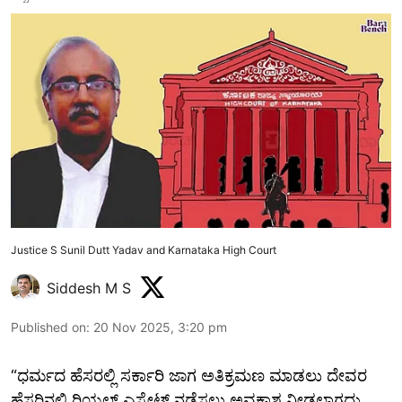
Justice S Sunil Dutt Yadav and Karnataka High Court
Siddesh M S
Published on
:
20 Nov 2025, 3:20 pm
“ಧರ್ಮದ ಹೆಸರಲ್ಲಿ ಸರ್ಕಾರಿ ಜಾಗ ಅತಿಕ್ರಮಣ ಮಾಡಲು ದೇವರ
ಹೆಸರಿನಲ್ಲಿ ರಿಯಲ್ ‌ಎಸ್ಟೇಟ್ ನಡೆಸಲು ಅವಕಾಶ ನೀಡಲಾಗದು.