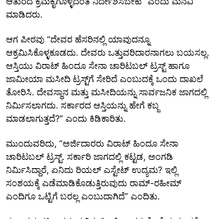
ಆತುರದ ಕ್ರಮಕೈಗೊಳ್ಳದಂತೆ ನಿರ್ದೇಶಿಸಬೇಕು” ಎಂದು ಮನವಿ
ಮಾಡಿದರು.
ಆಗ ಪೀಠವು “ದೇವರ ಹೆಸರಿನಲ್ಲಿ ಯಾವುದನ್ನೂ
ಆಕ್ರಮಿಸಿಕೊಳ್ಳಕೂಡದು. ದೇವರು ಒತ್ತುವರಿದಾರನಾಗಲು ಬಯಸಲ್ಲ.
ಆಸ್ತಿಯು ವಿರಾಟ್ ಹಿಂದೂ ಸೇನಾ ಚಾರಿಟಬಲ್ ಟ್ರಸ್ಟ್ ಹಾಗೂ
ಜಾಮೀಯಾ ಮಸೀದಿ ಟ್ರಸ್ಟ್‌ಗೆ ಸೇರಿದೆ ಎಂಬುದಕ್ಕೆ ಒಂದು ದಾಖಲೆ
ತೋರಿಸಿ. ದೇವಸ್ಥಾನ ಮತ್ತು ಮಸೀದಿಯನ್ನು ಸಾರ್ವಜನಿಕ ಜಾಗದಲ್ಲಿ
ನಿರ್ಮಿಸಲಾಗದು. ಸರ್ಕಾರದ ಆಸ್ತಿಯನ್ನು ಹೇಗೆ ಕಬ್ಜ
ಮಾಡಲಾಗುತ್ತದೆ?” ಎಂದು ಕಿಡಿಕಾರಿತು.
ಮುಂದುವರಿದು, “ಅರ್ಜಿದಾರರು ವಿರಾಟ್ ಹಿಂದೂ ಸೇನಾ
ಚಾರಿಟಬಲ್ ಟ್ರಸ್ಟ್.‌ ಸರ್ಕಾರಿ ಜಾಗದಲ್ಲಿ ಕಟ್ಟಡ, ಅಂಗಡಿ
ನಿರ್ಮಿಸಿದ್ದಾರೆ, ಏನಿದು ರಿಯಲ್‌ ಎಸ್ಟೇಟ್‌ ಉದ್ಯಮ? ಇಲ್ಲಿ
ಸಂಶಯಕ್ಕೆ ಎಡೆಮಾಡಿಕೊಡುತ್ತಿರುವುದು ರಾಮ್‌-ರಹೀಮ್‌
ಎಂದಿಗೂ ಒಟ್ಟಿಗೆ ಬರಲ್ಲ ಎಂಬುದಾಗಿದೆ” ಎಂದಿತು.