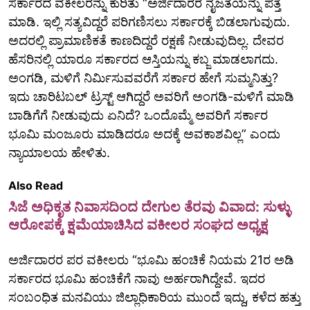
ಸರ್ಕಾರದ ವಕೀಲರನ್ನು ಕುರಿತು “ಅರ್ಜಿದಾರರ ನೈಜತೆಯನ್ನು ಪತ್ತೆ
ಮಾಡಿ. ಇಲ್ಲಿ ಸತ್ಯವಿದ್ದರೆ ಪರಿಗಣಿಸಲು ಸರ್ಕಾರಕ್ಕೆ ಬಿಡಲಾಗುವುದು.
ಅದರಲ್ಲಿ ಪ್ರಾಮಾಣಿಕತೆ ಕಾಣದಿದ್ದರೆ ರಕ್ಷಣೆ ನೀಡುವುದಿಲ್ಲ. ದೇವರ
ಹೆಸರಿನಲ್ಲಿ ಯಾರೂ ಸರ್ಕಾರದ ಆಸ್ತಿಯನ್ನು ಕಬ್ಜ ಮಾಡಲಾಗದು.
ಅಂಗಡಿ, ಮಳಿಗೆ ನಿರ್ಮಿಸುವವರೆಗೆ ಸರ್ಕಾರ ಹೇಗೆ ಸುಮ್ಮನಿತ್ತು?
ಇದು ಚಾರಿಟಬಲ್‌ ಟ್ರಸ್ಟ್‌ ಆಗಿದ್ದರೆ ಅವರಿಗೆ ಅಂಗಡಿ-ಮಳಿಗೆ ಮಾಡಿ
ಬಾಡಿಗೆಗೆ ನೀಡುವುದು ಏನಿದೆ? ಒಂದೊಮ್ಮೆ ಅವರಿಗೆ ಸರ್ಕಾರ
ಭೂಮಿ ಮಂಜೂರು ಮಾಡಿದರೂ ಅದಕ್ಕೆ ಅವಕಾಶವಿಲ್ಲ” ಎಂದು
ನ್ಯಾಯಾಲಯ ಹೇಳಿತು.
Also Read
ಸಿಜೆ ಅಧಿಕೃತ ನಿವಾಸದಿಂದ ದೇಗುಲ ತೆರವು ವಿವಾದ: ಸುಳ್ಳು
ಆರೋಪಕ್ಕೆ ಕ್ಷಮೆಯಾಚಿಸಿದ ವಕೀಲರ ಸಂಘದ ಅಧ್ಯಕ್ಷ
ಅರ್ಜಿದಾರರ ಪರ ವಕೀಲರು “ಭೂಮಿ ಹಂಚಿಕೆ ನಿಯಮ 21ರ ಅಡಿ
ಸರ್ಕಾರದ ಭೂಮಿ ಹಂಚಿಕೆಗೆ ನಾವು ಅರ್ಹರಾಗಿದ್ದೇವೆ. ಇದರ
ಸಂಬಂಧಿತ ಮನವಿಯು ಜಿಲ್ಲಾಧಿಕಾರಿಯ ಮುಂದೆ ಇದ್ದು, ಕಳೆದ ಹತ್ತು