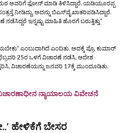
ಮಠ ಅವರಿಗೆ ಫೋನ್‌ ಮಾಡಿ ತಿಳಿಸಿದ್ದಾರೆ. ಯಡಿಯೂರಪ್ಪ
್ರಸ್ತೆ ನೀಡಿದ್ದು, ಅದನ್ನು ಬಿಎಸ್‌ವೈ ಖಾತರಿಪಡಿಸಿದ್ದಾರೆ.
ೆಸಿದ್ದರೆ ಇನ್ನಷ್ಟು ಮಾಹಿತಿ ಹೊರಗೆ ಬರುತ್ತಿತ್ತು”
ೆಯಬೇಕು” ಎಂಬುದಾಗಿದೆ ಎಂದಿತು. ಅದಕ್ಕೆ ಪ್ರೊ. ಕುಮಾರ್‌
್ರವರಿ 25ರ ಒಳಗೆ ವಿಚಾರಣೆ ನಡೆಸಿ, ಆದೇಶ
ಸಿ, ವಿಚಾರಣೆಯನ್ನು ಜನವರಿ 17ಕ್ಕೆ ಮುಂದೂಡಿತು.
ಣ] ವಿಚಾರಣಾಧೀನ ನ್ಯಾಯಾಲಯ ವಿವೇಚನೆ
ೇ..ʼ ಹೇಳಿಕೆಗೆ ಬೇಸರ