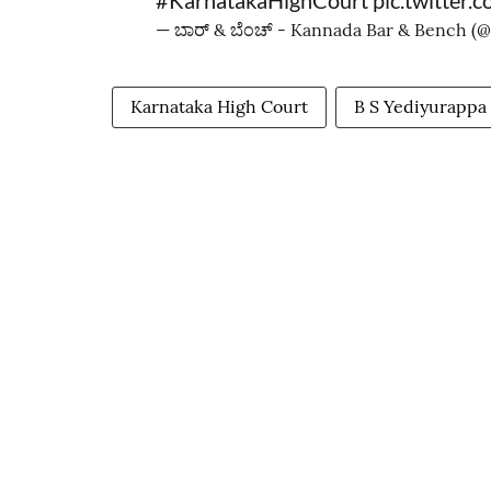
#KarnatakaHighCourt
pic.twitter
— ಬಾರ್‌ & ಬೆಂಚ್ - Kannada Bar & Bench 
Karnataka High Court
B S Yediyurappa