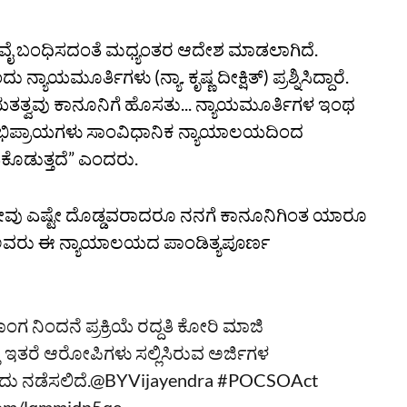
್‌ವೈ ಬಂಧಿಸದಂತೆ ಮಧ್ಯಂತರ ಆದೇಶ ಮಾಡಲಾಗಿದೆ.
ಾಯಮೂರ್ತಿಗಳು (ನ್ಯಾ. ಕೃಷ್ಣ ದೀಕ್ಷಿತ್‌) ಪ್ರಶ್ನಿಸಿದ್ದಾರೆ.
ಯತತ್ವವು ಕಾನೂನಿಗೆ ಹೊಸತು... ನ್ಯಾಯಮೂರ್ತಿಗಳ ಇಂಥ
ಭಿಪ್ರಾಯಗಳು ಸಾಂವಿಧಾನಿಕ ನ್ಯಾಯಾಲಯದಿಂದ
ಿಕೊಡುತ್ತದೆ” ಎಂದರು.
ಠ. ನೀವು ಎಷ್ಟೇ ದೊಡ್ಡವರಾದರೂ ನನಗೆ ಕಾನೂನಿಗಿಂತ ಯಾರೂ
ಷಿತ್‌ ಅವರು ಈ ನ್ಯಾಯಾಲಯದ ಪಾಂಡಿತ್ಯಪೂರ್ಣ
 ನಿಂದನೆ ಪ್ರಕ್ರಿಯೆ ರದ್ದತಿ ಕೋರಿ ಮಾಜಿ
ು ಇತರೆ ಆರೋಪಿಗಳು ಸಲ್ಲಿಸಿರುವ ಅರ್ಜಿಗಳ
ು ನಡೆಸಲಿದೆ.
@BYVijayendra
#POCSOAct