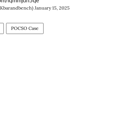
.com/lqmmjdn5qe
(@Kbarandbench)
January 15, 2025
POCSO Case