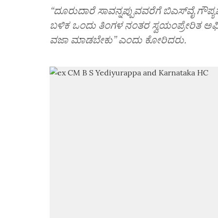
“ದೂರುದಾರೆ ಸಾವನ್ನಪ್ಪುವವರೆಗೆ ಬಿಎಸ್‌ವೈ ಗೌಪ್ಯವ
ಬಳಿಕ ಒಂದು ತಿಂಗಳ ನಂತರ ಸ್ವಯಂಪ್ರೇರಿತ ಅಫಿಡವ
ವಜಾ ಮಾಡಬೇಕು” ಎಂದು ಕೋರಿದರು.