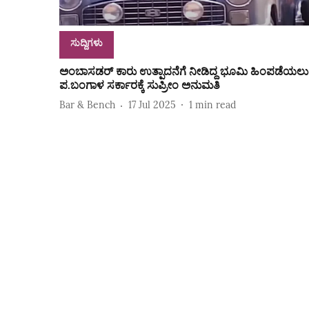
ಸುದ್ದಿಗಳು
ಅಂಬಾಸಡರ್‌ ಕಾರು ಉತ್ಪಾದನೆಗೆ ನೀಡಿದ್ದ ಭೂಮಿ ಹಿಂಪಡೆಯಲು
ಪ.ಬಂಗಾಳ ಸರ್ಕಾರಕ್ಕೆ ಸುಪ್ರೀಂ ಅನುಮತಿ
Bar & Bench
17 Jul 2025
1
min read