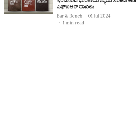
ಇಂದಿನಿಂದ ಭಾರತೀಯ ನ್ಯಾಯ ಸಂಹಿತೆ ಅಡಿ
ಎಫ್‌ಐಆರ್‌ ದಾಖಲು
Bar & Bench
01 Jul 2024
1
min read