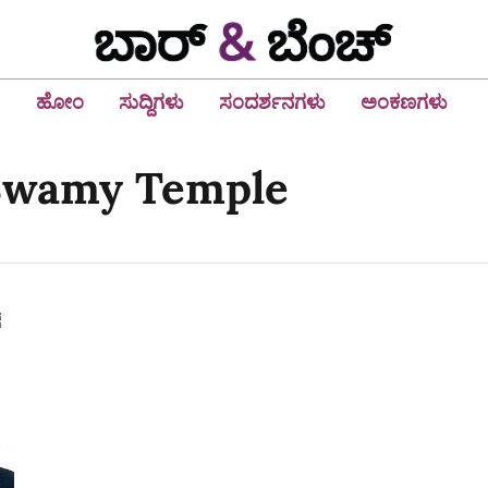
ಹೋಂ
ಸುದ್ದಿಗಳು
ಸಂದರ್ಶನಗಳು
ಅಂಕಣಗಳು
Swamy Temple