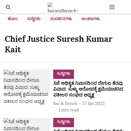
ಹೋಂ
ಸುದ್ದಿಗಳು
ಸಂದರ್ಶನಗಳು
ಅಂಕಣಗಳು
Chief Justice Suresh Kumar
Kait
ಸುದ್ದಿಗಳು
ಸಿಜೆ ಅಧಿಕೃತ ನಿವಾಸದಿಂದ ದೇಗುಲ ತೆರವು
ವಿವಾದ: ಸುಳ್ಳು ಆರೋಪಕ್ಕೆ ಕ್ಷಮೆಯಾಚಿಸಿದ
ವಕೀಲರ ಸಂಘದ ಅಧ್ಯಕ್ಷ
Bar & Bench
27 Jan 2025
1
min read
ಸುದ್ದಿಗಳು