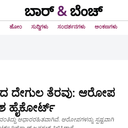
ಹೋಂ
ಸುದ್ದಿಗಳು
ಸಂದರ್ಶನಗಳು
ಅಂಕಣಗಳು
ಿಂದ ದೇಗುಲ ತೆರವು: ಆರೋಪ
ೇಶ ಹೈಕೋರ್ಟ್
ವಂತಿದ್ದು ಆಧಾರರಹಿತವಾಗಿವೆ. ಆರೋಪಗಳನ್ನು ಸ್ಪಷ್ಟವಾಗಿ
್ ರಿಜಿಸ್ಟ್ರಾರ್ ಜನರಲ್ ತಿಳಿಸಿದ್ದಾರೆ.