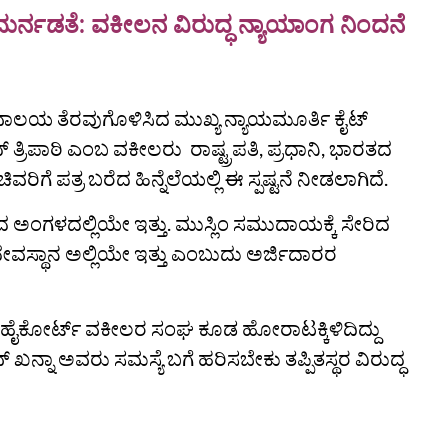
ುರ್ನಡತೆ: ವಕೀಲನ ವಿರುದ್ಧ ನ್ಯಾಯಾಂಗ ನಿಂದನೆ
ಾಲಯ ತೆರವುಗೊಳಿಸಿದ ಮುಖ್ಯ ನ್ಯಾಯಮೂರ್ತಿ ಕೈಟ್
್ ತ್ರಿಪಾಠಿ ಎಂಬ ವಕೀಲರು ರಾಷ್ಟ್ರಪತಿ, ಪ್ರಧಾನಿ, ಭಾರತದ
ಿಗೆ ಪತ್ರ ಬರೆದ ಹಿನ್ನೆಲೆಯಲ್ಲಿ ಈ ಸ್ಪಷ್ಟನೆ ನೀಡಲಾಗಿದೆ.
ಅಂಗಳದಲ್ಲಿಯೇ ಇತ್ತು. ಮುಸ್ಲಿಂ ಸಮುದಾಯಕ್ಕೆ ಸೇರಿದ
 ದೇವಸ್ಥಾನ ಅಲ್ಲಿಯೇ ಇತ್ತು ಎಂಬುದು ಅರ್ಜಿದಾರರ
 ಹೈಕೋರ್ಟ್‌ ವಕೀಲರ ಸಂಘ ಕೂಡ ಹೋರಾಟಕ್ಕಿಳಿದಿದ್ದು
 ಖನ್ನಾ ಅವರು ಸಮಸ್ಯೆ ಬಗೆ ಹರಿಸಬೇಕು ತಪ್ಪಿತಸ್ಥರ ವಿರುದ್ಧ