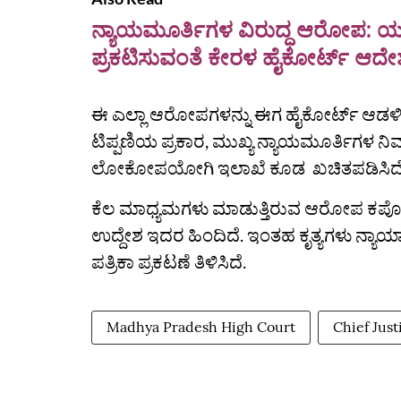
ನ್ಯಾಯಮೂರ್ತಿಗಳ ವಿರುದ್ಧ ಆರೋಪ: ಯೂ
ಪ್ರಕಟಿಸುವಂತೆ ಕೇರಳ ಹೈಕೋರ್ಟ್ ಆದೇ
ಈ ಎಲ್ಲಾ ಆರೋಪಗಳನ್ನು ಈಗ ಹೈಕೋರ್ಟ್ ಆಡಳಿತ ನಿ
ಟಿಪ್ಪಣಿಯ ಪ್ರಕಾರ, ಮುಖ್ಯ ನ್ಯಾಯಮೂರ್ತಿಗಳ 
ಲೋಕೋಪಯೋಗಿ ಇಲಾಖೆ ಕೂಡ ಖಚಿತಪಡಿಸಿದೆ
ಕೆಲ ಮಾಧ್ಯಮಗಳು ಮಾಡುತ್ತಿರುವ ಆರೋಪ ಕಪೋಲಕಲ್
ಉದ್ದೇಶ ಇದರ ಹಿಂದಿದೆ. ಇಂತಹ ಕೃತ್ಯಗಳು ನ್ಯಾಯ
ಪತ್ರಿಕಾ ಪ್ರಕಟಣೆ ತಿಳಿಸಿದೆ.
Madhya Pradesh High Court
Chief Jus