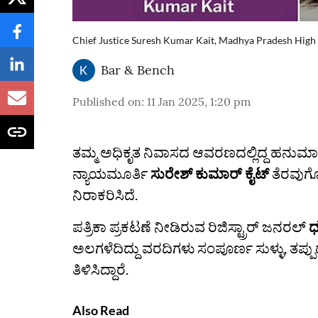
Chief Justice Suresh Kumar Kait, Madhya Pradesh High 
Bar & Bench
Published on
:
11 Jan 2025, 1:20 pm
ತಮ್ಮ ಅಧಿಕೃತ ನಿವಾಸದ ಆವರಣದಲ್ಲಿದ್ದ ಹನುಮಾನ
ನ್ಯಾಯಮೂರ್ತಿ
ಸುರೇಶ್‌ ಕುಮಾರ್‌ ಕೈಟ್‌
ತೆರವುಗೊಳ
ನಿರಾಕರಿಸಿದೆ.
ಪತ್ರಿಕಾ ಪ್ರಕಟಣೆ ನೀಡಿರುವ ರಿಜಿಸ್ಟ್ರಾರ್ ಜನರಲ್
ಧ
ಅಲಗಳೆದಿದ್ದು ವರದಿಗಳು ಸಂಪೂರ್ಣ ಸುಳ್ಳು, ತಪ್
ತಿಳಿಸಿದ್ದಾರೆ.
Also Read