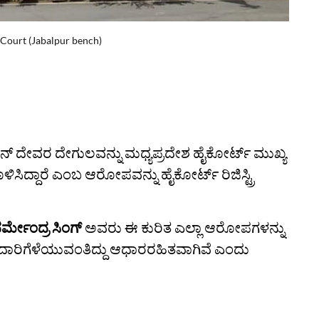
Court (Jabalpur bench)
್‌ ದೇವರ ದೇಗುಲವನ್ನು ಮಧ್ಯಪ್ರದೇಶ ಹೈಕೋರ್ಟ್‌ ಮುಖ್ಯ
ಿಸಿದ್ದಾರೆ ಎಂಬ ಆರೋಪವನ್ನು ಹೈಕೋರ್ಟ್‌ ರಿಜಿಸ್ಟ್ರಿ
ರ್ಮೇಂದ್ರ ಸಿಂಗ್
ಅವರು ಈ ಕುರಿತ ಎಲ್ಲಾ ಆರೋಪಗಳನ್ನು
ಪುದಾರಿಗೆಳೆಯುವಂತಿದ್ದು ಆಧಾರರಹಿತವಾಗಿವೆ ಎಂದು