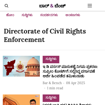
ಹೋಂ
ಸುದ್ದಿಗಳು
ಸಂದರ್ಶನಗಳು
ಅಂಕಣಗಳು
Directorate of Civil Rights
Enforcement
ಸುದ್ದಿಗಳು
ಇ ಡಿ ವರ್ಸಸ್ ಮಾರುಕಟ್ಟೆ ನಿಗಮ ಪ್ರಕರಣ:
ಸುಪ್ರೀಂ ಕೋರ್ಟ್‌ಗೆ ಸಲ್ಲಿಸಿದ್ದ ವರ್ಗಾವಣೆ
ಅರ್ಜಿ ಹಿಂಪಡೆದ ತಮಿಳುನಾಡು
Bar & Bench
08 Apr 2025
1
min read
ಸುದ್ದಿಗಳು