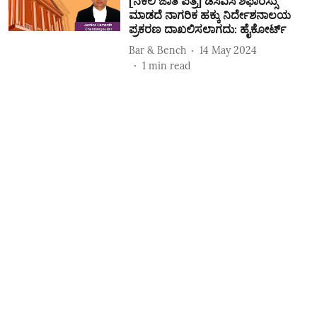
[ನಕಲಿ ಜಾತಿ ಪತ್ರ] ಡಿಸಿವಿಸಿ ಶಿಫಾರಸ್ಸು
ಮಾಡದೆ ನಾಗರಿಕ ಹಕ್ಕು ನಿರ್ದೇಶನಾಲಯ
ಪ್ರಕರಣ ದಾಖಲಿಸಲಾಗದು: ಹೈಕೋರ್ಟ್‌
Bar & Bench
14 May 2024
1
min read