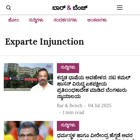
ಹೋಂ
ಸುದ್ದಿಗಳು
ಸಂದರ್ಶನಗಳು
ಅಂಕಣಗಳು
Exparte Injunction
ಸುದ್ದಿಗಳು
ಕನ್ನಡ ಭಾಷೆಯ ಅವಹೇಳನ: ನಟ ಕಮಲ್‌
ಹಾಸನ್‌ ವಿರುದ್ಧ ಏಕಪಕ್ಷೀಯ
ಪ್ರತಿಬಂಧಕಾದೇಶ ಮಾಡಿದ ಬೆಂಗಳೂರು
ನ್ಯಾಯಾಲಯ
Bar & Bench
04 Jul 2025
1
min read
ಸುದ್ದಿಗಳು
ಧರ್ಮಸ್ಥಳ ಹಾಗೂ ವೀರೇಂದ್ರ ಹೆಗ್ಗಡೆ ಅವರ