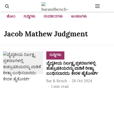
ಹೋಂ
ಸುದ್ದಿಗಳು
ಸಂದರ್ಶನಗಳು
ಅಂಕಣಗಳು
Jacob Mathew Judgment
ಸುದ್ದಿಗಳು
ವೈದ್ಯಕೀಯ ನಿರ್ಲಕ್ಷ್ಯ ಪ್ರಕರಣಗಳಲ್ಲಿ
ಶುಶ್ರೂಷಕಿಯರನ್ನು ವಾಡಿಕೆ ರೀತ್ಯಾ
ಬಂಧಿಸಬಾರದು: ಕೇರಳ ಹೈಕೋರ್ಟ್
Bar & Bench
28 Oct 2024
1
min read