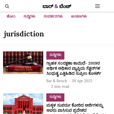
ಹೋಂ
ಸುದ್ದಿಗಳು
ಸಂದರ್ಶನಗಳು
ಅಂಕಣಗಳು
jurisdiction
ಸುದ್ದಿಗಳು
ಗ್ರಾಹಕ ಸಂರಕ್ಷಣಾ ಕಾಯಿದೆ- 2019ರ
ಆರ್ಥಿಕ ಅಧಿಕಾರ ವ್ಯಾಪ್ತಿಯ ಸೆಕ್ಷನ್‌ಗಳ
ಸಿಂಧುತ್ವ ಎತ್ತಿಹಿಡಿದ ಸುಪ್ರೀಂ ಕೋರ್ಟ್
Bar & Bench
30 Apr 2025
2
min read
ಸುದ್ದಿಗಳು
ಮಕ್ಕಳ ಸುಪರ್ದು ಕೋರಿದ ಅರ್ಜಿಗಳನ್ನು
ಅವರು ವಾಸಿಸುವ ಪ್ರದೇಶದ