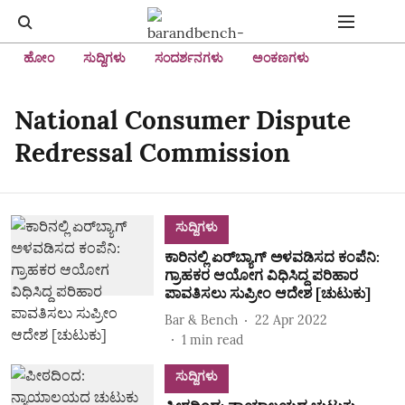
ಹೋಂ
ಸುದ್ದಿಗಳು
ಸಂದರ್ಶನಗಳು
ಅಂಕಣಗಳು
National Consumer Dispute
Redressal Commission
ಸುದ್ದಿಗಳು
ಕಾರಿನಲ್ಲಿ ಏರ್‌ಬ್ಯಾಗ್‌ ಅಳವಡಿಸದ ಕಂಪೆನಿ:
ಗ್ರಾಹಕರ ಆಯೋಗ ವಿಧಿಸಿದ್ದ ಪರಿಹಾರ
ಪಾವತಿಸಲು ಸುಪ್ರೀಂ ಆದೇಶ [ಚುಟುಕು]
Bar & Bench
22 Apr 2022
1
min read
ಸುದ್ದಿಗಳು