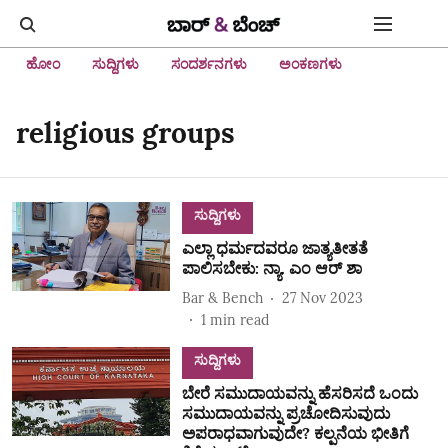
ಹೋಂ
ಸುದ್ದಿಗಳು
ಸಂದರ್ಶನಗಳು
ಅಂಕಣಗಳು
religious groups
ಸುದ್ದಿಗಳು
ಎಲ್ಲಾ ಧರ್ಮದವರೂ ಜಾತ್ಯತೀತತೆ
ಪಾಲಿಸಬೇಕು: ನ್ಯಾ. ಎಂ ಆರ್ ಶಾ
Bar & Bench
27 Nov 2023
1
min read
ಸುದ್ದಿಗಳು
ಬೇರೆ ಸಮುದಾಯವನ್ನು ಹೆಸರಿಸದೆ ಒಂದು
ಸಮುದಾಯವನ್ನು ಪ್ರಚೋದಿಸುವುದು
ಅಪರಾಧವಾಗುವುದೇ? ಕಲ್ಪನೆಯ ಭೀತಿಗೆ