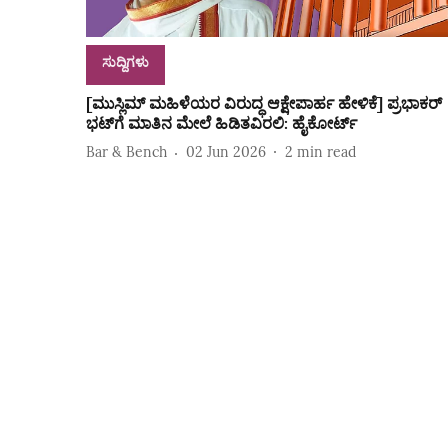
ಸುದ್ದಿಗಳು
[ಮುಸ್ಲಿಮ್‌ ಮಹಿಳೆಯರ ವಿರುದ್ಧ ಆಕ್ಷೇಪಾರ್ಹ ಹೇಳಿಕೆ] ಪ್ರಭಾಕರ್‌
ಭಟ್‌ಗೆ ಮಾತಿನ ಮೇಲೆ ಹಿಡಿತವಿರಲಿ: ಹೈಕೋರ್ಟ್‌
Bar & Bench
02 Jun 2026
2
min read