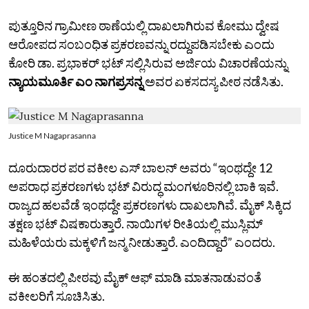
ಪುತ್ತೂರಿನ ಗ್ರಾಮೀಣ ಠಾಣೆಯಲ್ಲಿ ದಾಖಲಾಗಿರುವ ಕೋಮು ದ್ವೇಷ
ಆರೋಪದ ಸಂಬಂಧಿತ ಪ್ರಕರಣವನ್ನು ರದ್ದುಪಡಿಸಬೇಕು ಎಂದು
ಕೋರಿ ಡಾ. ಪ್ರಭಾಕರ್‌ ಭಟ್‌ ಸಲ್ಲಿಸಿರುವ ಅರ್ಜಿಯ ವಿಚಾರಣೆಯನ್ನು
ನ್ಯಾಯಮೂರ್ತಿ ಎಂ ನಾಗಪ್ರಸನ್ನ
ಅವರ ಏಕಸದಸ್ಯ ಪೀಠ ನಡೆಸಿತು.
Justice M Nagaprasanna
ದೂರುದಾರರ ಪರ ವಕೀಲ ಎಸ್‌ ಬಾಲನ್‌ ಅವರು “ಇಂಥದ್ದೇ 12
ಅಪರಾಧ ಪ್ರಕರಣಗಳು ಭಟ್‌ ವಿರುದ್ಧ ಮಂಗಳೂರಿನಲ್ಲಿ ಬಾಕಿ ಇವೆ.
ರಾಜ್ಯದ ಹಲವೆಡೆ ಇಂಥದ್ದೇ ಪ್ರಕರಣಗಳು ದಾಖಲಾಗಿವೆ. ಮೈಕ್‌ ಸಿಕ್ಕಿದ
ತಕ್ಷಣ ಭಟ್‌ ವಿಷಕಾರುತ್ತಾರೆ. ನಾಯಿಗಳ ರೀತಿಯಲ್ಲಿ ಮುಸ್ಲಿಮ್‌
ಮಹಿಳೆಯರು ಮಕ್ಕಳಿಗೆ ಜನ್ಮ ನೀಡುತ್ತಾರೆ. ಎಂದಿದ್ದಾರೆ” ಎಂದರು.
ಈ ಹಂತದಲ್ಲಿ ಪೀಠವು ಮೈಕ್‌ ಆಫ್‌ ಮಾಡಿ ಮಾತನಾಡುವಂತೆ
ವಕೀಲರಿಗೆ ಸೂಚಿಸಿತು.