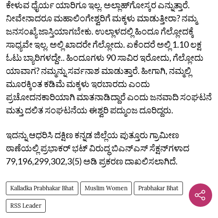
ಕೇಳುವ ಧೈರ್ಯ ಯಾರಿಗೂ ಇಲ್ಲ. ಅಲ್ಲಾಹ್‌ಗೋಸ್ಕರ ಎನ್ನುತ್ತಾರೆ.
ನೀವೇನಾದರೂ ಮಹಾಲಿಂಗೇಶ್ವರಿಗೆ ಮಕ್ಕಳು ಮಾಡುತ್ತೀರಾ? ನಮ್ಮ
ಜನಸಂಖ್ಯೆ ಜಾಸ್ತಿಯಾಗಬೇಕು. ಉಲ್ಲಾಳದಲ್ಲಿ ಹಿಂದೂ ಗೆಲ್ಲೋದಕ್ಕೆ
ಸಾಧ್ಯವೇ ಇಲ್ಲ. ಅಲ್ಲಿ ಖಾದರೇ ಗೆಲ್ಲೋದು. ಏಕೆಂದರೆ ಅಲ್ಲಿ 1.10 ಲಕ್ಷ
ಓಟು ಬ್ಯಾರಿಗಳದ್ದೇ.. ಹಿಂದೂಗಳು 90 ಸಾವಿರ ಇರೋದು, ಗೆಲ್ಲೋದು
ಯಾವಾಗ? ನಮ್ಮನ್ನು ಸರ್ವನಾಶ ಮಾಡುತ್ತಾರೆ. ಹೀಗಾಗಿ, ನಮ್ಮಲ್ಲಿ
ಮೂರಕ್ಕಿಂತ ಕಡಿಮೆ ಮಕ್ಕಳು ಇರಬಾರದು ಎಂದು
ಪ್ರಚೋದನಕಾರಿಯಾಗಿ ಮಾತನಾಡಿದ್ದಾರೆ ಎಂದು ಜನವಾದಿ ಸಂಘಟನೆ
ಮತ್ತು ದಲಿತ ಸಂಘಟನೆಯ ಈಶ್ವರಿ ಪದ್ಮುಂಜ ದೂರಿದ್ದರು.
ಇದನ್ನು ಆಧರಿಸಿ ದಕ್ಷಿಣ ಕನ್ನಡ ಜಿಲ್ಲೆಯ ಪುತ್ತೂರು ಗ್ರಾಮೀಣ
ಠಾಣೆಯಲ್ಲಿ ಪ್ರಭಾಕರ್‌ ಭಟ್‌ ವಿರುದ್ಧ ಬಿಎನ್‌ಎಸ್‌ ಸೆಕ್ಷನ್‌ಗಳಾದ
79,196,299,302,3(5) ಅಡಿ ಪ್ರಕರಣ ದಾಖಲಿಸಲಾಗಿದೆ.
Kalladka Prabhakar Bhat
Muslim Women
Prabhakar Bhat
RSS Leader