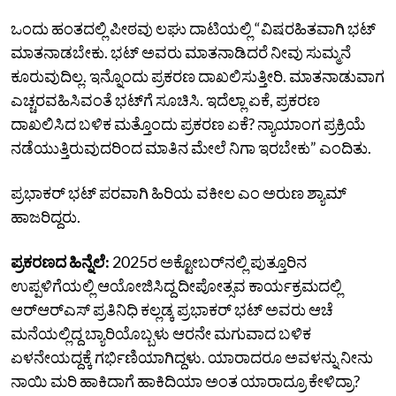
ಒಂದು ಹಂತದಲ್ಲಿ ಪೀಠವು ಲಘು ದಾಟಿಯಲ್ಲಿ “ವಿಷರಹಿತವಾಗಿ ಭಟ್‌
ಮಾತನಾಡಬೇಕು. ಭಟ್‌ ಅವರು ಮಾತನಾಡಿದರೆ ನೀವು ಸುಮ್ಮನೆ
ಕೂರುವುದಿಲ್ಲ. ಇನ್ನೊಂದು ಪ್ರಕರಣ ದಾಖಲಿಸುತ್ತೀರಿ. ಮಾತನಾಡುವಾಗ
ಎಚ್ಚರವಹಿಸಿವಂತೆ ಭಟ್‌ಗೆ ಸೂಚಿಸಿ. ಇದೆಲ್ಲಾ ಏಕೆ, ಪ್ರಕರಣ
ದಾಖಲಿಸಿದ ಬಳಿಕ ಮತ್ತೊಂದು ಪ್ರಕರಣ ಏಕೆ? ನ್ಯಾಯಾಂಗ ಪ್ರಕ್ರಿಯೆ
ನಡೆಯುತ್ತಿರುವುದರಿಂದ ಮಾತಿನ ಮೇಲೆ ನಿಗಾ ಇರಬೇಕು” ಎಂದಿತು.
ಪ್ರಭಾಕರ್‌ ಭಟ್‌ ಪರವಾಗಿ ಹಿರಿಯ ವಕೀಲ ಎಂ ಅರುಣ ಶ್ಯಾಮ್‌
ಹಾಜರಿದ್ದರು.
ಪ್ರಕರಣದ ಹಿನ್ನೆಲೆ:
2025ರ ಅಕ್ಟೋಬರ್‌ನಲ್ಲಿ
ಪುತ್ತೂರಿನ
ಉಪ್ಪಳಿಗೆಯಲ್ಲಿ ಆಯೋಜಿಸಿದ್ದ ದೀಪೋತ್ಸವ ಕಾರ್ಯಕ್ರಮದಲ್ಲಿ
ಆರ್‌ಆರ್‌ಎಸ್‌ ಪ್ರತಿನಿಧಿ ಕಲ್ಲಡ್ಕ ಪ್ರಭಾಕರ್‌ ಭಟ್‌ ಅವರು ಆಚೆ
ಮನೆಯಲ್ಲಿದ್ದ ಬ್ಯಾರಿಯೊಬ್ಬಳು ಆರನೇ ಮಗುವಾದ ಬಳಿಕ
ಏಳನೇಯದ್ದಕ್ಕೆ ಗರ್ಭಿಣಿಯಾಗಿದ್ದಳು. ಯಾರಾದರೂ ಅವಳನ್ನು ನೀನು
ನಾಯಿ ಮರಿ ಹಾಕಿದಾಗೆ ಹಾಕಿದಿಯಾ ಅಂತ ಯಾರಾದ್ರೂ ಕೇಳಿದ್ರಾ?