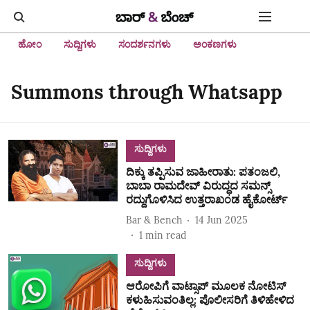
ಹೋಂ
ಸುದ್ದಿಗಳು
ಸಂದರ್ಶನಗಳು
ಅಂಕಣಗಳು
Summons through Whatsapp
ಸುದ್ದಿಗಳು
ದಿಕ್ಕು ತಪ್ಪಿಸುವ ಜಾಹೀರಾತು: ಪತಂಜಲಿ,
ಬಾಬಾ ರಾಮದೇವ್‌ ವಿರುದ್ಧದ ಸಮನ್ಸ್
ರದ್ದುಗೊಳಿಸಿದ ಉತ್ತರಾಖಂಡ ಹೈಕೋರ್ಟ್
Bar & Bench
14 Jun 2025
1
min read
ಸುದ್ದಿಗಳು
ಆರೋಪಿಗೆ ವಾಟ್ಸಾಪ್‌ ಮೂಲಕ ನೋಟಿಸ್‌
ಕಳುಹಿಸುವಂತಿಲ್ಲ: ಪೊಲೀಸರಿಗೆ ತಿಳಿಹೇಳಿದ