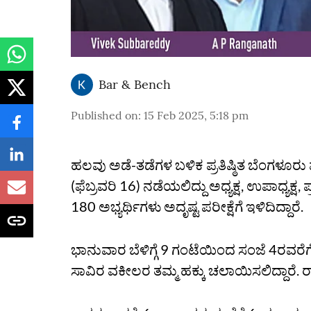
Bar & Bench
Published on
:
15 Feb 2025, 5:18 pm
ಹಲವು ಅಡೆ-ತಡೆಗಳ ಬಳಿಕ ಪ್ರತಿಷ್ಠಿತ ಬೆಂಗ
(ಫೆಬ್ರವರಿ 16) ನಡೆಯಲಿದ್ದು ಅಧ್ಯಕ್ಷ, ಉಪಾಧ್ಯಕ್ಷ
180 ಅಭ್ಯರ್ಥಿಗಳು ಅದೃಷ್ಟ ಪರೀಕ್ಷೆಗೆ ಇಳಿದಿದ್ದಾರೆ.
ಭಾನುವಾರ ಬೆಳಿಗ್ಗೆ 9 ಗಂಟೆಯಿಂದ ಸಂಜೆ 4ರವರೆಗೆ 
ಸಾವಿರ ವಕೀಲರ ತಮ್ಮ ಹಕ್ಕು ಚಲಾಯಿಸಲಿದ್ದಾರೆ. ರಾ