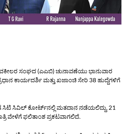
ಳೂರು ವಕೀಲರ ಸಂಘದ (ಎಎಬಿ) ಚುನಾವಣೆಯು ಭಾನುವಾರ
, ಪ್ರಧಾನ ಕಾರ್ಯದರ್ಶಿ ಮತ್ತು ಖಜಾಂಚಿ ಸೇರಿ 38 ಹುದ್ದೆಗಳಿಗೆ
ಸಿಟಿ ಸಿವಿಲ್‌ ಕೋರ್ಟ್‌ನಲ್ಲಿ ಮತದಾನ ನಡೆಯಲಿದ್ದು, 21
ತ್ರಿ ವೇಳೆಗೆ ಫಲಿತಾಂಶ ಪ್ರಕಟವಾಗಲಿದೆ.