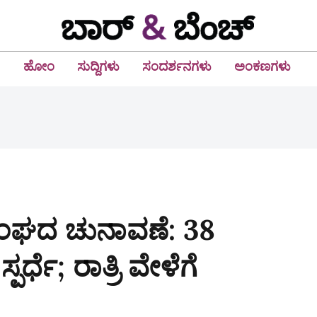
ಹೋಂ
ಸುದ್ದಿಗಳು
ಸಂದರ್ಶನಗಳು
ಅಂಕಣಗಳು
ಂಘದ ಚುನಾವಣೆ: 38
ಪರ್ಧೆ; ರಾತ್ರಿ ವೇಳೆಗೆ