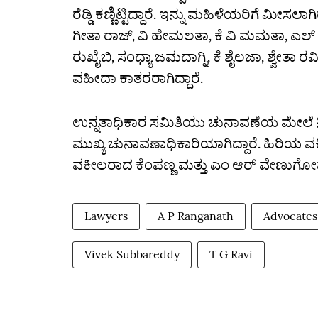
ರೆಡ್ಡಿ ಕಣ್ಣಿಟ್ಟಿದ್ದಾರೆ. ಇನ್ನು ಮಹಿಳೆಯರಿಗೆ ಮ
ಗೀತಾ ರಾಜ್‌, ವಿ ಹೇಮಲತಾ, ಕೆ ವಿ ಮಮತಾ, ಎಲ್
ರುಖೈಬಿ, ಸಂಧ್ಯಾ ಜಮದಾಗ್ನಿ, ಕೆ ಶೈಲಜಾ, ಶ್ವೇತಾ ರವಿ
ವಹೀದಾ ಕಾತರರಾಗಿದ್ದಾರೆ.
ಉನ್ನತಾಧಿಕಾರ ಸಮಿತಿಯು ಚುನಾವಣೆಯ ಮೇಲೆ ನಿಗ
ಮುಖ್ಯ ಚುನಾವಣಾಧಿಕಾರಿಯಾಗಿದ್ದಾರೆ. ಹಿರಿಯ ವ
ವಕೀಲರಾದ ಕೆಂಪಣ್ಣ ಮತ್ತು ಎಂ ಆರ್‌ ವೇಣುಗೋಪ
Lawyers
A P Ranganath
Advocates
Vivek Subbareddy
T G Ravi