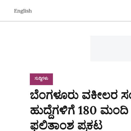
English
ಸುದ್ದಿಗಳು
ಬೆಂಗಳೂರು ವಕೀಲರ ಸ
ಹುದ್ದೆಗಳಿಗೆ 180 ಮಂದಿ ಸ್
ಫಲಿತಾಂಶ ಪ್ರಕಟ