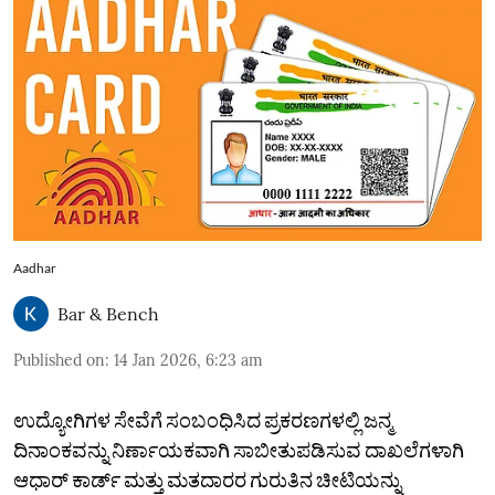
Aadhar
Bar & Bench
Published on
:
14 Jan 2026, 6:23 am
ಉದ್ಯೋಗಿಗಳ ಸೇವೆಗೆ ಸಂಬಂಧಿಸಿದ ಪ್ರಕರಣಗಳಲ್ಲಿ ಜನ್ಮ
ದಿನಾಂಕವನ್ನು ನಿರ್ಣಾಯಕವಾಗಿ ಸಾಬೀತುಪಡಿಸುವ ದಾಖಲೆಗಳಾಗಿ
ಆಧಾರ್ ಕಾರ್ಡ್ ಮತ್ತು ಮತದಾರರ ಗುರುತಿನ ಚೀಟಿಯನ್ನು