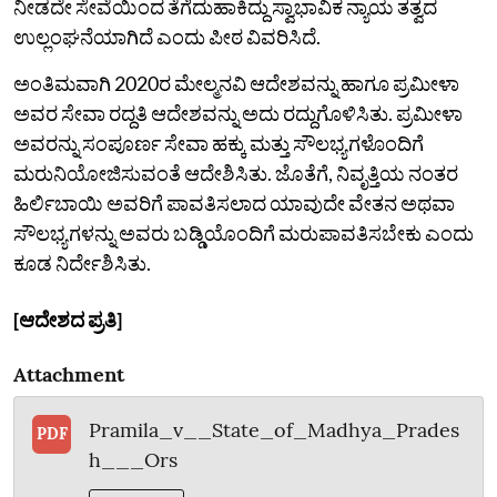
ನೀಡದೇ ಸೇವೆಯಿಂದ ತೆಗೆದುಹಾಕಿದ್ದು ಸ್ವಾಭಾವಿಕ ನ್ಯಾಯ ತತ್ವದ
ಉಲ್ಲಂಘನೆಯಾಗಿದೆ ಎಂದು ಪೀಠ ವಿವರಿಸಿದೆ.
ಅಂತಿಮವಾಗಿ 2020ರ ಮೇಲ್ಮನವಿ ಆದೇಶವನ್ನು ಹಾಗೂ ಪ್ರಮೀಳಾ
ಅವರ ಸೇವಾ ರದ್ದತಿ ಆದೇಶವನ್ನು ಅದು ರದ್ದುಗೊಳಿಸಿತು. ಪ್ರಮೀಳಾ
ಅವರನ್ನು ಸಂಪೂರ್ಣ ಸೇವಾ ಹಕ್ಕು ಮತ್ತು ಸೌಲಭ್ಯಗಳೊಂದಿಗೆ
ಮರುನಿಯೋಜಿಸುವಂತೆ ಆದೇಶಿಸಿತು. ಜೊತೆಗೆ, ನಿವೃತ್ತಿಯ ನಂತರ
ಹಿರ್ಲಿಬಾಯಿ ಅವರಿಗೆ ಪಾವತಿಸಲಾದ ಯಾವುದೇ ವೇತನ ಅಥವಾ
ಸೌಲಭ್ಯಗಳನ್ನು ಅವರು ಬಡ್ಡಿಯೊಂದಿಗೆ ಮರುಪಾವತಿಸಬೇಕು ಎಂದು
ಕೂಡ ನಿರ್ದೇಶಿಸಿತು.
[ಆದೇಶದ ಪ್ರತಿ]
Attachment
Pramila_v__State_of_Madhya_Prades
PDF
h___Ors