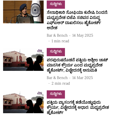
ಸುದ್ದಿಗಳು
ಸೇನಾಧಿಕಾರಿ ಸೋಫಿಯಾ ಕುರೇಷಿ ನಿಂದನೆ:
ಮಧ್ಯಪ್ರದೇಶ ಬಿಜೆಪಿ ಸಚಿವನ ವಿರುದ್ಧ
ಎಫ್ಐಆರ್ ದಾಖಲಿಸಲು ಹೈಕೋರ್ಟ್
ಆದೇಶ
Bar & Bench
14 May 2025
1
min read
ಸುದ್ದಿಗಳು
ಪರಪುರುಷರೊಡನೆ ಪತ್ನಿಯ ಅಶ್ಲೀಲ ಚಾಟ್‌
ಮಾನಸಿಕ ಕ್ರೌರ್ಯ ಎಂದ ಮಧ್ಯಪ್ರದೇಶ
ಹೈಕೋರ್ಟ್‌, ವಿಚ್ಛೇದನಕ್ಕೆ ಅನುಮತಿ
Bar & Bench
14 Mar 2025
2
min read
ಸುದ್ದಿಗಳು
ಪತ್ನಿಯ ವ್ಯಾಸಂಗಕ್ಕೆ ತಡೆಯೊಡ್ಡುವುದು
ಕ್ರೌರ್ಯ, ವಿಚ್ಛೇದನಕ್ಕೆ ಆಧಾರ: ಮಧ್ಯಪ್ರದೇಶ
ಹೈಕೋರ್ಟ್