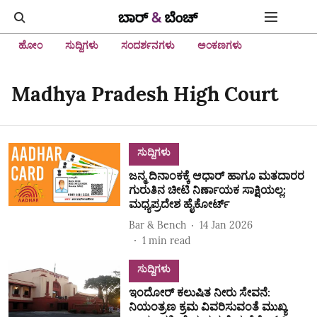
ಹೋಂ
ಸುದ್ದಿಗಳು
ಸಂದರ್ಶನಗಳು
ಅಂಕಣಗಳು
Madhya Pradesh High Court
ಸುದ್ದಿಗಳು
ಜನ್ಮ ದಿನಾಂಕಕ್ಕೆ ಆಧಾರ್ ಹಾಗೂ ಮತದಾರರ
ಗುರುತಿನ ಚೀಟಿ ನಿರ್ಣಾಯಕ ಸಾಕ್ಷಿಯಲ್ಲ:
ಮಧ್ಯಪ್ರದೇಶ ಹೈಕೋರ್ಟ್
Bar & Bench
14 Jan 2026
1
min read
ಸುದ್ದಿಗಳು
ಇಂದೋರ್ ಕಲುಷಿತ ನೀರು ಸೇವನೆ:
ನಿಯಂತ್ರಣ ಕ್ರಮ ವಿವರಿಸುವಂತೆ ಮುಖ್ಯ