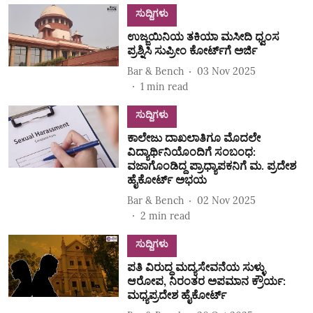
ಸುದ್ದಿಗಳು
ಉಜ್ಜಯಿನಿಯ ತಕಿಯಾ ಮಸೀದಿ ಧ್ವಂಸ
ಪ್ರಶ್ನಿಸಿ ಸುಪ್ರೀಂ ಕೋರ್ಟ್‌ಗೆ ಅರ್ಜಿ
Bar & Bench
03 Nov 2025
1
min read
ಸುದ್ದಿಗಳು
ಕಾಲೇಜು ದಾಖಲಾತಿಗೂ ಮೊದಲೇ
ವಿದ್ಯಾರ್ಥಿನಿಯೊಂದಿಗೆ ಸಂಬಂಧ:
ವಜಾಗೊಂಡಿದ್ದ ಪ್ರಾಧ್ಯಾಪಕನಿಗೆ ಮ. ಪ್ರದೇಶ
ಹೈಕೋರ್ಟ್ ಅಭಯ
Bar & Bench
02 Nov 2025
2
min read
ಸುದ್ದಿಗಳು
ಪತಿ ವಿರುದ್ಧ ಮದ್ಯಸೇವನೆಯ ಸುಳ್ಳು
ಆರೋಪ, ನಿರಂತರ ಅಪಮಾನ ಕ್ರೌರ್ಯ:
ಮಧ್ಯಪ್ರದೇಶ ಹೈಕೋರ್ಟ್