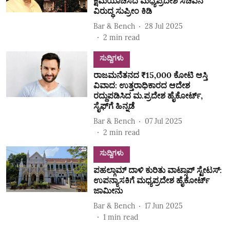
ಕ್ಷಮೆಯಾಚಿಸದ ಮಧ್ಯಪ್ರದೇಶ ಸಚಿವನ
ವಿರುದ್ಧ ಸುಪ್ರೀಂ ಕಿಡಿ
Bar & Bench
28 Jul 2025
2
min read
ಸುದ್ದಿಗಳು
ರಾಜಮನೆತನದ ₹15,000 ಕೋಟಿ ಆಸ್ತಿ
ವಿವಾದ: ಉತ್ತರಾಧಿಕಾರದ ಆದೇಶ
ರದ್ದುಪಡಿಸಿದ ಮ.ಪ್ರದೇಶ ಹೈಕೋರ್ಟ್,
ಸೈಫ್‌ಗೆ ಹಿನ್ನಡೆ
Bar & Bench
07 Jul 2025
2
min read
ಸುದ್ದಿಗಳು
ಪಹಲ್ಗಾಮ್ ದಾಳಿ ಕುರಿತು ವಾಟ್ಸಾಪ್ ಸ್ಟೇಟಸ್:
ಉಪನ್ಯಾಸಕಿಗೆ ಮಧ್ಯಪ್ರದೇಶ ಹೈಕೋರ್ಟ್
ಜಾಮೀನು
Bar & Bench
17 Jun 2025
1
min read