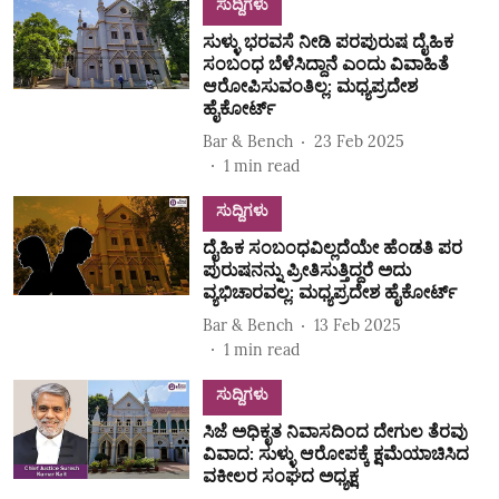
ಸುದ್ದಿಗಳು
ಸುಳ್ಳು ಭರವಸೆ ನೀಡಿ ಪರಪುರುಷ ದೈಹಿಕ
ಸಂಬಂಧ ಬೆಳೆಸಿದ್ದಾನೆ ಎಂದು ವಿವಾಹಿತೆ
ಆರೋಪಿಸುವಂತಿಲ್ಲ: ಮಧ್ಯಪ್ರದೇಶ
ಹೈಕೋರ್ಟ್
Bar & Bench
23 Feb 2025
1
min read
ಸುದ್ದಿಗಳು
ದೈಹಿಕ ಸಂಬಂಧವಿಲ್ಲದೆಯೇ ಹೆಂಡತಿ ಪರ
ಪುರುಷನನ್ನು ಪ್ರೀತಿಸುತ್ತಿದ್ದರೆ ಅದು
ವ್ಯಭಿಚಾರವಲ್ಲ: ಮಧ್ಯಪ್ರದೇಶ ಹೈಕೋರ್ಟ್
Bar & Bench
13 Feb 2025
1
min read
ಸುದ್ದಿಗಳು
ಸಿಜೆ ಅಧಿಕೃತ ನಿವಾಸದಿಂದ ದೇಗುಲ ತೆರವು
ವಿವಾದ: ಸುಳ್ಳು ಆರೋಪಕ್ಕೆ ಕ್ಷಮೆಯಾಚಿಸಿದ
ವಕೀಲರ ಸಂಘದ ಅಧ್ಯಕ್ಷ