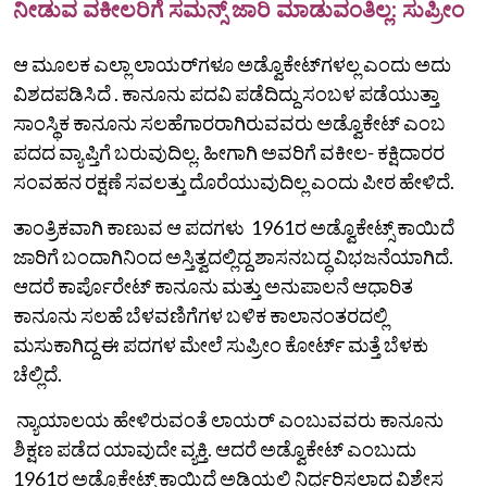
ನೀಡುವ ವಕೀಲರಿಗೆ ಸಮನ್ಸ್ ಜಾರಿ ಮಾಡುವಂತಿಲ್ಲ: ಸುಪ್ರೀಂ
ಆ ಮೂಲಕ ಎಲ್ಲಾ ಲಾಯರ್‌ಗಳೂ ಅಡ್ವೊಕೇಟ್‌ಗಳಲ್ಲ ಎಂದು ಅದು
ವಿಶದಪಡಿಸಿದೆ . ಕಾನೂನು ಪದವಿ ಪಡೆದಿದ್ದು ಸಂಬಳ ಪಡೆಯುತ್ತಾ
ಸಾಂಸ್ಥಿಕ ಕಾನೂನು ಸಲಹೆಗಾರರಾಗಿರುವವರು ಅಡ್ವೊಕೇಟ್‌ ಎಂಬ
ಪದದ ವ್ಯಾಪ್ತಿಗೆ ಬರುವುದಿಲ್ಲ. ಹೀಗಾಗಿ ಅವರಿಗೆ ವಕೀಲ- ಕಕ್ಷಿದಾರರ
ಸಂವಹನ ರಕ್ಷಣೆ ಸವಲತ್ತು ದೊರೆಯುವುದಿಲ್ಲ ಎಂದು ಪೀಠ ಹೇಳಿದೆ.
ತಾಂತ್ರಿಕವಾಗಿ ಕಾಣುವ ಆ ಪದಗಳು 1961ರ ಅಡ್ವೊಕೇಟ್ಸ್‌ ಕಾಯಿದೆ
ಜಾರಿಗೆ ಬಂದಾಗಿನಿಂದ ಅಸ್ತಿತ್ವದಲ್ಲಿದ್ದ ಶಾಸನಬದ್ಧ ವಿಭಜನೆಯಾಗಿದೆ.
ಆದರೆ ಕಾರ್ಪೊರೇಟ್ ಕಾನೂನು ಮತ್ತು ಅನುಪಾಲನೆ ಆಧಾರಿತ
ಕಾನೂನು ಸಲಹೆ ಬೆಳವಣಿಗೆಗಳ ಬಳಿಕ ಕಾಲಾನಂತರದಲ್ಲಿ
ಮಸುಕಾಗಿದ್ದ ಈ ಪದಗಳ ಮೇಲೆ ಸುಪ್ರೀಂ ಕೋರ್ಟ್‌ ಮತ್ತೆ ಬೆಳಕು
ಚೆಲ್ಲಿದೆ.
ನ್ಯಾಯಾಲಯ ಹೇಳಿರುವಂತೆ ಲಾಯರ್‌ ಎಂಬುವವರು ಕಾನೂನು
ಶಿಕ್ಷಣ ಪಡೆದ ಯಾವುದೇ ವ್ಯಕ್ತಿ. ಆದರೆ ಅಡ್ವೊಕೇಟ್‌ ಎಂಬುದು
1961ರ ಅಡ್ವೊಕೇಟ್ಸ್‌ ಕಾಯಿದೆ ಅಡಿಯಲ್ಲಿ ನಿರ್ಧರಿಸಲಾದ ವಿಶೇಸ