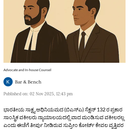
Advocate and In-house Counsel
Bar & Bench
Published on
:
02 Nov 2025, 12:43 pm
ಭಾರತೀಯ ಸಾಕ್ಷ್ಯ ಅಧಿನಿಯಮದ (ಬಿಎಸ್‌ಎ) ಸೆಕ್ಷನ್ 132 ರ ಪ್ರಕಾರ
ಸಾಂಸ್ಥಿಕ ವಕೀಲರು ನ್ಯಾಯಾಲಯದಲ್ಲಿ ವಾದ ಮಂಡಿಸುವ ವಕೀಲರಲ್ಲ
ಎಂದು ಈಚೆಗೆ ತೀರ್ಪು ನೀಡಿರುವ ಸುಪ್ರೀಂ ಕೋರ್ಟ್‌ ಕೇವಲ ವೃತ್ತಿಪರ