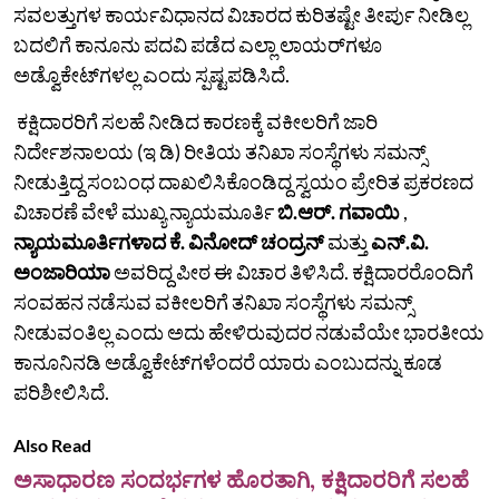
ಸವಲತ್ತುಗಳ ಕಾರ್ಯವಿಧಾನದ ವಿಚಾರದ ಕುರಿತಷ್ಟೇ ತೀರ್ಪು ನೀಡಿಲ್ಲ
ಬದಲಿಗೆ ಕಾನೂನು ಪದವಿ ಪಡೆದ ಎಲ್ಲಾ ಲಾಯರ್‌ಗಳೂ
ಅಡ್ವೊಕೇಟ್‌ಗಳಲ್ಲ ಎಂದು ಸ್ಪಷ್ಟಪಡಿಸಿದೆ.
ಕಕ್ಷಿದಾರರಿಗೆ ಸಲಹೆ ನೀಡಿದ ಕಾರಣಕ್ಕೆ ವಕೀಲರಿಗೆ ಜಾರಿ
ನಿರ್ದೇಶನಾಲಯ (ಇ ಡಿ) ರೀತಿಯ ತನಿಖಾ ಸಂಸ್ಥೆಗಳು ಸಮನ್ಸ್‌
ನೀಡುತ್ತಿದ್ದ ಸಂಬಂಧ ದಾಖಲಿಸಿಕೊಂಡಿದ್ದ ಸ್ವಯಂ ಪ್ರೇರಿತ ಪ್ರಕರಣದ
ವಿಚಾರಣೆ ವೇಳೆ ಮುಖ್ಯ ನ್ಯಾಯಮೂರ್ತಿ
ಬಿ.ಆರ್. ಗವಾಯಿ
,
ನ್ಯಾಯಮೂರ್ತಿಗಳಾದ ಕೆ. ವಿನೋದ್ ಚಂದ್ರನ್
ಮತ್ತು
ಎನ್.ವಿ.
ಅಂಜಾರಿಯಾ
ಅವರಿದ್ದ ಪೀಠ ಈ ವಿಚಾರ ತಿಳಿಸಿದೆ. ಕಕ್ಷಿದಾರರೊಂದಿಗೆ
ಸಂವಹನ ನಡೆಸುವ ವಕೀಲರಿಗೆ ತನಿಖಾ ಸಂಸ್ಥೆಗಳು ಸಮನ್ಸ್‌
ನೀಡುವಂತಿಲ್ಲ ಎಂದು ಅದು ಹೇಳಿರುವುದರ ನಡುವೆಯೇ ಭಾರತೀಯ
ಕಾನೂನಿನಡಿ ಅಡ್ವೊಕೇಟ್‌ಗಳೆಂದರೆ ಯಾರು ಎಂಬುದನ್ನು ಕೂಡ
ಪರಿಶೀಲಿಸಿದೆ.
Also Read
ಅಸಾಧಾರಣ ಸಂದರ್ಭಗಳ ಹೊರತಾಗಿ, ಕಕ್ಷಿದಾರರಿಗೆ ಸಲಹೆ