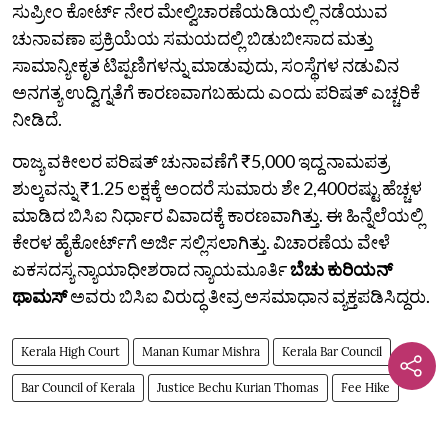
ಸುಪ್ರೀಂ ಕೋರ್ಟ್‌ ನೇರ ಮೇಲ್ವಿಚಾರಣೆಯಡಿಯಲ್ಲಿ ನಡೆಯುವ
ಚುನಾವಣಾ ಪ್ರಕ್ರಿಯೆಯ ಸಮಯದಲ್ಲಿ ಬಿಡುಬೀಸಾದ ಮತ್ತು
ಸಾಮಾನ್ಯೀಕೃತ ಟಿಪ್ಪಣಿಗಳನ್ನು ಮಾಡುವುದು, ಸಂಸ್ಥೆಗಳ ನಡುವಿನ
ಅನಗತ್ಯ ಉದ್ವಿಗ್ನತೆಗೆ ಕಾರಣವಾಗಬಹುದು ಎಂದು ಪರಿಷತ್‌ ಎಚ್ಚರಿಕೆ
ನೀಡಿದೆ.
ರಾಜ್ಯ ವಕೀಲರ ಪರಿಷತ್‌ ಚುನಾವಣೆಗೆ ₹5,000 ಇದ್ದ ನಾಮಪತ್ರ
ಶುಲ್ಕವನ್ನು ₹1.25 ಲಕ್ಷಕ್ಕೆ ಅಂದರೆ ಸುಮಾರು ಶೇ 2,400ರಷ್ಟು ಹೆಚ್ಚಳ
ಮಾಡಿದ ಬಿಸಿಐ ನಿರ್ಧಾರ ವಿವಾದಕ್ಕೆ ಕಾರಣವಾಗಿತ್ತು. ಈ ಹಿನ್ನೆಲೆಯಲ್ಲಿ
ಕೇರಳ ಹೈಕೋರ್ಟ್‌ಗೆ ಅರ್ಜಿ ಸಲ್ಲಿಸಲಾಗಿತ್ತು. ವಿಚಾರಣೆಯ ವೇಳೆ
ಏಕಸದಸ್ಯ ನ್ಯಾಯಾಧೀಶರಾದ ನ್ಯಾಯಮೂರ್ತಿ
ಬೆಚು ಕುರಿಯನ್
ಥಾಮಸ್
ಅವರು ಬಿಸಿಐ ವಿರುದ್ಧ ತೀವ್ರ ಅಸಮಾಧಾನ ವ್ಯಕ್ತಪಡಿಸಿದ್ದರು.
Kerala High Court
Manan Kumar Mishra
Kerala Bar Council
Bar Council of Kerala
Justice Bechu Kurian Thomas
Fee Hike