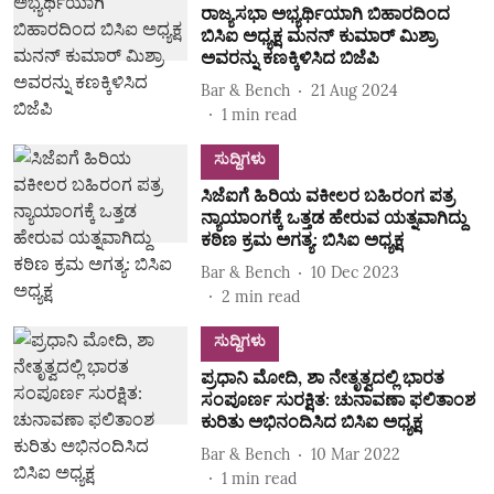
ರಾಜ್ಯಸಭಾ ಅಭ್ಯರ್ಥಿಯಾಗಿ ಬಿಹಾರದಿಂದ
ಬಿಸಿಐ ಅಧ್ಯಕ್ಷ ಮನನ್ ಕುಮಾರ್ ಮಿಶ್ರಾ
ಅವರನ್ನು ಕಣಕ್ಕಿಳಿಸಿದ ಬಿಜೆಪಿ
Bar & Bench
21 Aug 2024
1
min read
ಸುದ್ದಿಗಳು
ಸಿಜೆಐಗೆ ಹಿರಿಯ ವಕೀಲರ ಬಹಿರಂಗ ಪತ್ರ
ನ್ಯಾಯಾಂಗಕ್ಕೆ ಒತ್ತಡ ಹೇರುವ ಯತ್ನವಾಗಿದ್ದು
ಕಠಿಣ ಕ್ರಮ ಅಗತ್ಯ: ಬಿಸಿಐ ಅಧ್ಯಕ್ಷ
Bar & Bench
10 Dec 2023
2
min read
ಸುದ್ದಿಗಳು
ಪ್ರಧಾನಿ ಮೋದಿ, ಶಾ ನೇತೃತ್ವದಲ್ಲಿ ಭಾರತ
ಸಂಪೂರ್ಣ ಸುರಕ್ಷಿತ: ಚುನಾವಣಾ ಫಲಿತಾಂಶ
ಕುರಿತು ಅಭಿನಂದಿಸಿದ ಬಿಸಿಐ ಅಧ್ಯಕ್ಷ
Bar & Bench
10 Mar 2022
1
min read