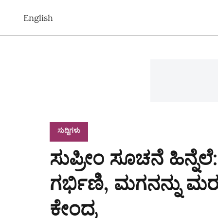
English
ಸುದ್ದಿಗಳು
ಸುಪ್ರೀಂ ಸೂಚನೆ ಹಿನ್ನೆಲೆ:
ಗರ್ಭಿಣಿ, ಮಗನನ್ನು ಮರ
ಕೇಂದ್ರ