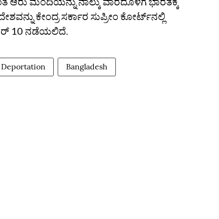
ೆ ಆರು ಮಂದಿಯನ್ನು ನಾಲ್ಕು ವಾರದೊಳಗೆ ಭಾರತಕ್ಕೆ
ಆದೇಶವನ್ನು ಕೇಂದ್ರ ಸರ್ಕಾರ ಸುಪ್ರೀಂ ಕೋರ್ಟ್‌ನಲ್ಲಿ
ಂಬರ್ 10 ನಡೆಯಲಿದೆ.
Deportation
Bangladesh