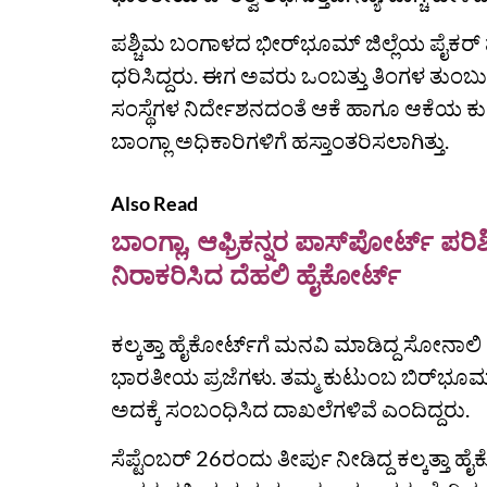
ಪಶ್ಚಿಮ ಬಂಗಾಳದ ಭೀರ್‌ಭೂಮ್‌ ಜಿಲ್ಲೆಯ ಪೈ
ಧರಿಸಿದ್ದರು. ಈಗ ಅವರು ಒಂಬತ್ತು ತಿಂಗಳ ತುಂಬು
ಸಂಸ್ಥೆಗಳ ನಿರ್ದೇಶನದಂತೆ ಆಕೆ ಹಾಗೂ ಆಕೆಯ ಕುಟ
ಬಾಂಗ್ಲಾ ಅಧಿಕಾರಿಗಳಿಗೆ ಹಸ್ತಾಂತರಿಸಲಾಗಿತ್ತು.
Also Read
ಬಾಂಗ್ಲಾ, ಆಫ್ರಿಕನ್ನರ ಪಾಸ್‌ಪೋರ್ಟ್‌
ನಿರಾಕರಿಸಿದ ದೆಹಲಿ ಹೈಕೋರ್ಟ್
ಕಲ್ಕತ್ತಾ ಹೈಕೋರ್ಟ್‌ಗೆ ಮನವಿ ಮಾಡಿದ್ದ ಸೋನಾಲ
ಭಾರತೀಯ ಪ್ರಜೆಗಳು. ತಮ್ಮ ಕುಟುಂಬ ಬಿರ್‌ಭೂಮ್‌
ಅದಕ್ಕೆ ಸಂಬಂಧಿಸಿದ ದಾಖಲೆಗಳಿವೆ ಎಂದಿದ್ದರು.
ಸೆಪ್ಟೆಂಬರ್‌ 26ರಂದು ತೀರ್ಪು ನೀಡಿದ್ದ ಕಲ್ಕತ್ತಾ ಹ