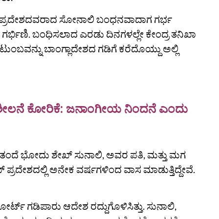
ಕರ್ ಪ್ರದೇಶದವರಾದ ಸೋನಾಲಿ ಬಂಧನವಾದಾಗ ಗರ್ಭ
 ಗರ್ಭಿಣಿ. ಬಂಧಿಸಲಾದ ಎರಡು ದಿನಗಳಲ್ಲೇ ಕೇಂದ್ರ ತನಿಖಾ
ುಂಬವನ್ನು ಬಾಂಗ್ಲಾದೇಶದ ಗಡಿಗೆ ಕರೆದೊಯ್ದು ಅಲ್ಲಿ
 ಪರಿಶೀಲನೆ ಕೋರಿಕೆ: ಜನಾಂಗೀಯ ನಿಂದನೆ ಎಂದು
ಿ ತಂದೆ ಭೋದು ಶೇಖ್‌ ಸುನಾಲಿ, ಅವರ ಪತಿ, ಮತ್ತು ಮಗ
 ಪ್ರದೇಶದಲ್ಲಿ ಅನೇಕ ವರ್ಷಗಳಿಂದ ವಾಸ ಮಾಡುತ್ತಿದ್ದೇವೆ.
ೈಕೋರ್ಟ್‌ ಗಡಿಪಾರು ಆದೇಶ ರದ್ದುಗೊಳಿಸಿತ್ತು. ಸುನಾಲಿ,