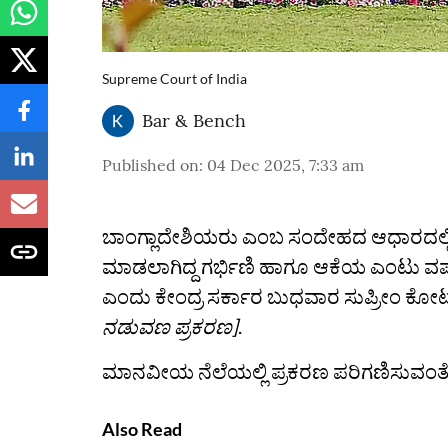
Supreme Court of India
Bar & Bench
Published on
:
04 Dec 2025, 7:33 am
ಬಾಂಗ್ಲಾದೇಶಿಯರು ಎಂಬ ಸಂದೇಹದ ಆಧಾರದಲ್ಲಿ 
ಮಾಡಲಾಗಿದ್ದ ಗರ್ಭಿಣಿ ಹಾಗೂ ಆಕೆಯ ಎಂಟು ವರ
ಎಂದು ಕೇಂದ್ರ ಸರ್ಕಾರ ಬುಧವಾರ ಸುಪ್ರೀಂ ಕೋರ್ಟ್
ನಡುವಣ ಪ್ರಕರಣ]
.
ಮಾನವೀಯ ನೆಲೆಯಲ್ಲಿ ಪ್ರಕರಣ ಪರಿಗಣಿಸುವಂತೆ ನ್
Also Read