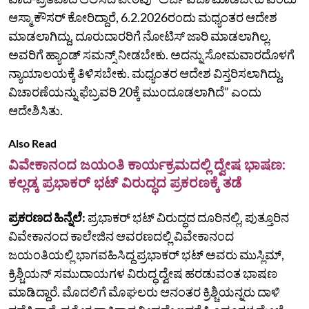
ಆಸ್ಮಾ ಕೌಸರ್‌ ಕೋರಿದ್ದಾರೆ, 6.2.2026ರಂದು ಮಧ್ಯಂತರ ಆದೇಶ
ಮಾಡಲಾಗಿದ್ದು, ದೂರುದಾರರಿಗೆ ನೋಟಿಸ್‌ ಜಾರಿ ಮಾಡಲಾಗಿಲ್ಲ.
ಅವರಿಗೆ ಹ್ಯಾಂಡ್‌ ಸಮನ್ಸ್‌ ನೀಡಬೇಕು. ಅದನ್ನು ಸೋಮವಾರದೊಳಗೆ
ನ್ಯಾಯಾಲಯಕ್ಕೆ ತಿಳಿಸಬೇಕು. ಮಧ್ಯಂತರ ಆದೇಶ ವಿಸ್ತರಿಸಲಾಗಿದ್ದು,
ವಿಚಾರಣೆಯನ್ನು ಫೆಬ್ರವರಿ 20ಕ್ಕೆ ಮುಂದೂಡಲಾಗಿದೆ” ಎಂದು
ಆದೇಶಿಸಿತು.
Also Read
ವಿವೇಕಾನಂದ ಜಯಂತಿ ಕಾರ್ಯಕ್ರಮದಲ್ಲಿ ದ್ವೇಷ ಭಾಷಣ:
ಕಲ್ಲಡ್ಕ ಪ್ರಭಾಕರ್ ಭಟ್‌ ವಿರುದ್ಧದ ಪ್ರಕರಣಕ್ಕೆ ತಡೆ
ಪ್ರಕರಣದ ಹಿನ್ನೆಲೆ:
ಪ್ರಭಾಕರ್‌ ಭಟ್‌ ವಿರುದ್ಧದ ದೂರಿನಲ್ಲಿ,
ಪುತ್ತೂರಿನ
ವಿವೇಕಾನಂದ ಕಾಲೇಜಿನ ಆವರಣದಲ್ಲಿ ವಿವೇಕಾನಂದ
ಜಯಂತಿಯಲ್ಲಿ ಭಾಗವಹಿಸಿದ್ದ ಪ್ರಭಾಕರ್‌ ಭಟ್‌ ಅವರು ಮುಸ್ಲಿಮ್‌,
ಕ್ರಿಶ್ಚಿಯನ್‌ ಸಮುದಾಯಗಳ ವಿರುದ್ಧ ದ್ವೇಷ ಹರಡುವಂತ ಭಾಷಣ
ಮಾಡಿದ್ದಾರೆ. ಮೊದಲಿಗೆ ಮೊಘಲರು ಆನಂತರ ಕ್ರಿಶ್ಚಿಯನ್ನರು ದಾಳಿ