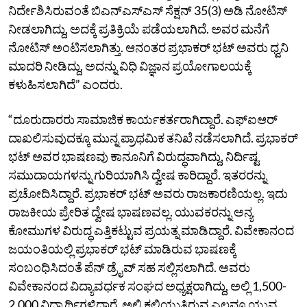
ನಿರ್ದೇಶಿಸಿರುವಂತೆ ಬಿಎನ್‌ಎಸ್‌ಎಸ್‌ ಸೆಕ್ಷನ್‌ 35(3) ಅಡಿ ನೋಟಿಸ್‌
ನೀಡಲಾಗಿದ್ದು, ಅದಕ್ಕೆ ಪ್ರತಿಕ್ರಿಯೆ ಪಡೆಯಲಾಗಿದೆ. ಅವರ ಮನೆಗೆ
ನೋಟಿಸ್‌ ಅಂಟಿಸಲಾಗಿತ್ತು. ಆನಂತರ ಪ್ರಭಾಕರ್‌ ಭಟ್‌ ಅವರು ಧ್ವನಿ
ಮಾದರಿ ನೀಡಿದ್ದು, ಅದನ್ನು ವಿಧಿ ವಿಜ್ಞಾನ ಪ್ರಯೋಗಾಲಯಕ್ಕೆ
ಕಳುಹಿಸಲಾಗಿದೆ” ಎಂದರು.
“ದೂರುದಾರರು ಸಾಮಾಜಿಕ ಕಾರ್ಯಕರ್ತರಾಗಿದ್ದಾರೆ. ಎಫ್‌ಐಆರ್‌
ದಾಖಲಿಸುವುದಕ್ಕೂ ಮುನ್ನ ಪ್ರಾಥಮಿಕ ತನಿಖೆ ನಡೆಸಲಾಗಿದೆ. ಪ್ರಭಾಕರ್‌
ಭಟ್‌ ಅವರ ಭಾಷಣವು ಕಾನೂನಿಗೆ ವಿರುದ್ಧವಾಗಿದ್ದು, ನಿರ್ದಿಷ್ಟ
ಸಮುದಾಯಗಳನ್ನು ಗುರಿಯಾಗಿಸಿ ದ್ವೇಷ ಕಾರಿದ್ದಾರೆ. ಇತರರನ್ನು
ಪ್ರಚೋದಿಸಿದ್ದಾರೆ. ಪ್ರಭಾಕರ್‌ ಭಟ್‌ ಅವರು ರಾಜಕಾರಣಿಯಲ್ಲ. ಇದು
ರಾಜಕೀಯ ಪ್ರೇರಿತ ದ್ವೇಷ ಭಾಷಣವಲ್ಲ. ಯುವಕರನ್ನು ಅನ್ಯ
ಕೋಮುಗಳ ವಿರುದ್ಧ ಎತ್ತಿಕಟ್ಟುವ ಪ್ರಯತ್ನ ಮಾಡಿದ್ದಾರೆ. ವಿವೇಕಾನಂದ
ಜಯಂತಿಯಲ್ಲಿ ಪ್ರಭಾಕರ್‌ ಭಟ್‌ ಮಾಡಿರುವ ಭಾಷಣಕ್ಕೆ
ಸಂಬಂಧಿಸಿದಂತೆ ಪೆನ್‌ ಡ್ರೈವ್‌ ಸಹ ಸಲ್ಲಿಸಲಾಗಿದೆ. ಅವರು
ವಿವೇಕಾನಂದ ವಿದ್ಯಾವರ್ಧಕ ಸಂಘದ ಅಧ್ಯಕ್ಷರಾಗಿದ್ದು, ಅಲ್ಲಿ 1,500-
2,000 ವಿದ್ಯಾರ್ಥಿಗಳಿದ್ದಾರೆ. ಅಲ್ಲಿ ಕಲಿಯುತ್ತಿರುವ ಎಲ್ಲವೂ ಯುವ