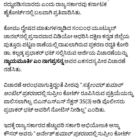
ರದ್ದುಪಡಿಸಬಾರದು ಎಂದು ರಾಜ್ಯ ಸರ್ಕಾರವು ಕರ್ನಾಟಕ
ಹೈಕೋರ್ಟ್‌ನಲ್ಲಿ ಬಲವಾಗಿ ಪ್ರತಿಪಾದಿಸಿತು.
ಕೋಮು ದ್ವೇಷದ ಮಾತುಗಳನ್ನಾಡಿದ ಸಂಬಂಧ ಯೂಟ್ಯೂಬ್‌
ಚಾನಲ್‌ನಲ್ಲಿ ಪ್ರಸಾರವಾದ ವಿಡಿಯೋ ಆಧರಿಸಿ ದಕ್ಷಿಣ ಕನ್ನಡ ಜಿಲ್ಲೆಯ
ಪುತ್ತೂರು ಪಟ್ಟಣ ಠಾಣೆಯಲ್ಲಿ ದಾಖಲಾಗಿರುವ ಪ್ರಕರಣ ರದ್ದತಿ ಕೋರಿ
ಡಾ. ಕಲ್ಲಡ್ಕ ಪ್ರಭಾಕರ್‌ ಭಟ್‌ ಸಲ್ಲಿಸಿರುವ ಅರ್ಜಿಯ ವಿಚಾರಣೆಯನ್ನು
ನ್ಯಾಯಮೂರ್ತಿ ಎಂ ನಾಗಪ್ರಸನ್ನ
ಅವರ ಏಕಸದಸ್ಯ ಪೀಠ ವಿಚಾರಣೆ
ನಡೆಸಿತು.
ವಿಚಾರಣೆ ಆರಂಭವಾಗುತ್ತಿದ್ದಂತೆ ಪೀಠವು “
ಸತ್ಯೇಂದರ್‌ ಕುಮಾರ್‌
ಆಂಟಿಲ್‌ ಪ್ರಕರಣ
ದಲ್ಲಿ ಸುಪ್ರೀಂ ಕೋರ್ಟ್‌ ರೂಪಿಸಿರುವ ಪ್ರಕ್ರಿಯೆಯನ್ನು
ಪಾಲಿಸಲಾಗಿಲ್ಲ. ಬಿಎನ್‌ಎಸ್‌ಎಸ್‌ ಸೆಕ್ಷನ್‌ 35(3) ಅಡಿ ಪೊಲೀಸರು
ಪ್ರಭಾಕರ್‌ ಭಟ್‌ ಅವರಿಗೆ ನೋಟಿಸ್‌ ನೀಡಿಲ್ಲ” ಎಂದಿತು.
ಇದಕ್ಕೆ ರಾಜ್ಯ ಸರ್ಕಾರದ ಹೆಚ್ಚುವರಿ ಸರ್ಕಾರಿ ಅಭಿಯೋಜಕಿ ಆಸ್ಮಾ
ಕೌಸರ್ ಅವರು “
ಅರ್ನೇಶ್‌ ಕುಮಾರ್‌ ಪ್ರಕರಣ
ದಲ್ಲಿ ಸುಪ್ರೀಂ ಕೋರ್ಟ್‌