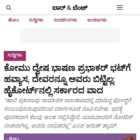
ಹೋಂ
ಸುದ್ದಿಗಳು
ಸಂದರ್ಶನಗಳು
ಅಂಕಣಗಳು
ಸುದ್ದಿಗಳು
ಕೋಮು ದ್ವೇಷ ಭಾಷಣ ಪ್ರಭಾಕರ್‌ ಭಟ್‌ಗೆ
ಹವ್ಯಾಸ, ದೇವರನ್ನೂ ಅವರು ಬಿಟ್ಟಿಲ್ಲ:
ಹೈಕೋರ್ಟ್‌ನಲ್ಲಿ ಸರ್ಕಾರದ ವಾದ
“ಹಾಲಿ ಪ್ರಕರಣವು ಸಾಮಾಜಿಕ ಜಾಲತಾಣದಲ್ಲಿ ಮಾಡಿದ್ದ ಪೋಸ್ಟ್‌ಗೆ
ಸಂಬಂಧಿಸಿರುವುದರಿಂದ ಮಾರ್ಗಸೂಚಿ ರೂಪಿಸಬೇಕು. ಇದಕ್ಕೆ
ಪೂರಕವಾಗಿ ಕೆಲವು ಅಂಶ ಸಲ್ಲಿಸಿದ್ದೇನೆ. ದೂರುದಾರರಿಗೆ ನೋಟಿಸ್‌
ನೀಡಲಾಗಿಲ್ಲ, ಅವರು ಬಾಧಿತರಲ್ಲ” ಎಂದ ಅರುಣ್‌ ಶ್ಯಾಮ್‌.