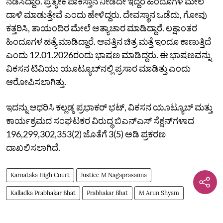
ನಡೆಸಿದ್ದಾರೆ. ಪ್ರತ್ಯೇಕ ಪಾಕಿಸ್ತಾನ ನೀಡದೇ ಇದ್ದರೆ ಹಿಂದೂಗಳ ಮೇಲೆ
ದಾಳಿ ಮಾಡುತ್ತೇವೆ ಎಂದು ಹೇಳಿದ್ದರು. ದೇವಸ್ಥಾನ ಒಡೆದು, ಗೋವು
ಕತ್ತರಿಸಿ, ತಾಯಂದಿರ ಮೇಲೆ ಅತ್ಯಾಚಾರ ಮಾಡಿದ್ದಾರೆ. ಲಕ್ಷಾಂತರ
ಹಿಂದೂಗಳ ಹತ್ಯೆ ಮಾಡಿದ್ದಾರೆ. ಆವತ್ತಿನ ಚಿತ್ರ ಮತ್ತೆ ಇಂದೂ ಕಾಣುತ್ತಿದೆ
ಎಂದು 12.01.2026ರಂದು ಭಾಷಣ ಮಾಡಿದ್ದರು. ಈ ಭಾಷಣವನ್ನು
ವಿಕಸನ ಟಿವಿಯು ಯೂಟ್ಯೂಬ್‌ನಲ್ಲಿ ಪ್ರಸಾರ ಮಾಡಿತ್ತು ಎಂದು
ಆರೋಪಿಸಲಾಗಿತ್ತು.
ಇದನ್ನು ಆಧರಿಸಿ ಕಲ್ಲಡ್ಕ ಪ್ರಭಾಕರ್‌ ಭಟ್‌, ವಿಕಸನ ಯೂಟ್ಯೂಬ್‌ ಮತ್ತು
ಕಾರ್ಯಕ್ರಮದ ಸಂಘಟಕರ ವಿರುದ್ಧ ಬಿಎನ್‌ಎಸ್‌ ಸೆಕ್ಷನ್‌ಗಳಾದ
196,299,302,353(2) ಜೊತೆಗೆ 3(5) ಅಡಿ ಪ್ರಕರಣ
ದಾಖಲಿಸಲಾಗಿದೆ.
Karnataka High Court
Justice M Nagaprasanna
Kalladka Prabhakar Bhat
Prabhakar Bhat
M Arun Shyam