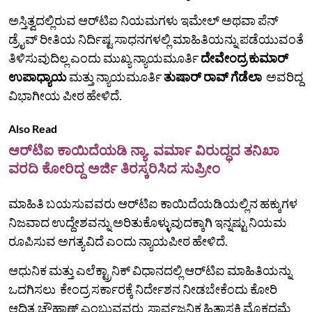
ಅಸ್ತಿತ್ವದಲ್ಲಿರುವ ಆರ್‌ಟಿಐ ನಿಯಮಗಳು ಇಮೇಲ್ ಅಥವಾ ಪೆನ್
ಡ್ರೈವ್‌ ರೀತಿಯ ನಿರ್ದಿಷ್ಟ ಸಾಧನಗಳಲ್ಲಿ ಮಾಹಿತಿಯನ್ನು ಪಡೆಯುವಂತೆ
ತಿಳಿಸುವುದಿಲ್ಲ ಎಂದು ಮುಖ್ಯ ನ್ಯಾಯಮೂರ್ತಿ
ದೇವೇಂದ್ರ ಕುಮಾರ್
ಉಪಾಧ್ಯಾಯ
ಮತ್ತು ನ್ಯಾಯಮೂರ್ತಿ
ತುಷಾರ್ ರಾವ್ ಗೆಡೆಲಾ
ಅವರಿದ್ದ
ವಿಭಾಗೀಯ ಪೀಠ ಹೇಳಿದೆ.
Also Read
ಆರ್‌ಟಿಐ ಕಾಯಿದೆಯಡಿ ನ್ಯಾ. ವರ್ಮಾ ವಿರುದ್ಧದ ತನಿಖಾ
ವರದಿ ಕೋರಿದ್ದ ಅರ್ಜಿ ತಿರಸ್ಕರಿಸಿದ ಸುಪ್ರೀಂ
ಮಾಹಿತಿ ಬಯಸುವವರು ಆರ್‌ಟಿಐ ಕಾಯಿದೆಯಡಿಯಲ್ಲಿನ ಹಕ್ಕುಗಳ
ನಿಜವಾದ ಉದ್ದೇಶವನ್ನು ಅರಿತುಕೊಳ್ಳುವುದಕ್ಕಾಗಿ ಇನ್ನಷ್ಟು ನಿಯಮ
ರೂಪಿಸುವ ಅಗತ್ಯವಿದೆ ಎಂದು ನ್ಯಾಯಪೀಠ ಹೇಳಿದೆ.
ಆಧುನಿಕ ಮತ್ತು ಎಲೆಕ್ಟ್ರಾನಿಕ್ ವಿಧಾನದಲ್ಲಿ ಆರ್‌ಟಿಐ ಮಾಹಿತಿಯನ್ನು
ಒದಗಿಸಲು ಕೇಂದ್ರ ಸರ್ಕಾರಕ್ಕೆ ನಿರ್ದೇಶನ ನೀಡಬೇಕೆಂದು ಕೋರಿ
ಆದಿತ್ಯ ಚೌಹಾಣ್ ಎಂಬುವವರು ಸಾರ್ವಜನಿಕ ಹಿತಾಸಕ್ತಿ ಮೊಕದ್ದಮೆ