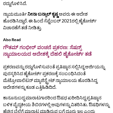
ರದ್ದುಗೊಳಿಸಿದೆ.
ನ್ಯಾಯಮೂರ್ತಿ
ನೀನಾ ಬನ್ಸಾಲ್ ಕೃಷ್ಣ
ಅವರು ಈ ಆದೇಶ
ಹೊರಡಿಸಿದ್ದಾರೆ. ಈ ಹಿಂದೆ ಸೆಪ್ಟೆಂಬರ್ 2021ರಲ್ಲಿ ಹೈಕೋರ್ಟ್
ವಿಚಾರಣೆಗೆ ತಡೆ ನೀಡಿತ್ತು.
Also Read
ಗೌತಮ್ ಗಂಭೀರ್ ವಂಚನೆ ಪ್ರಕರಣ: ಸೆಷನ್ಸ್
ನ್ಯಾಯಾಲಯದ ಆದೇಶಕ್ಕೆ ದೆಹಲಿ ಹೈಕೋರ್ಟ್ ತಡೆ
ಪ್ರಕರಣವನ್ನು ರದ್ದುಗೊಳಿಸುವಂತೆ ಪ್ರತಿಷ್ಠಾನ ಸಲ್ಲಿಸಿದ್ದ ಅರ್ಜಿಯನ್ನು
ಪುರಸ್ಕರಿಸಿದ ಹೈಕೋರ್ಟ್‌ ಪ್ರಕರಣಕ್ಕೆ ಸಂಬಂಧಿಸಿದಂತೆ
ಮೆಟ್ರೋಪಾಲಿಟನ್ ಮ್ಯಾಜಿಸ್ಟ್ರೇಟ್ ನ್ಯಾಯಾಲಯ ಹೊರಡಿಸಿದ್ದ
ಆದೇಶಗಳನ್ನು ಕೂಡ ಎತ್ತಿಹಿಡಿದಿದೆ.
ಕಾನೂನುಬದ್ಧ ಮಾರಾಟಗಾರರಿಂದ ಔಷಧ ಖರೀದಿಸಿದ್ದ ಪ್ರತಿಷ್ಠಾನ
ಬಳಿಕ ವೈದ್ಯಕೀಯ ಶಿಬಿರಗಳಲ್ಲಿ ಅವುಗಳನ್ನು ವಿತರಿಸಿತು. ಔಷಧಿಗಳನ್ನು
ಹೆಚ್ಚಿನ ಬೆಲೆಗೆ ಮಾರಾಟ ಮಾಡಿರುವ ಬಗ್ಗೆ ದೂರು ಇಲ್ಲ ಎಂದು