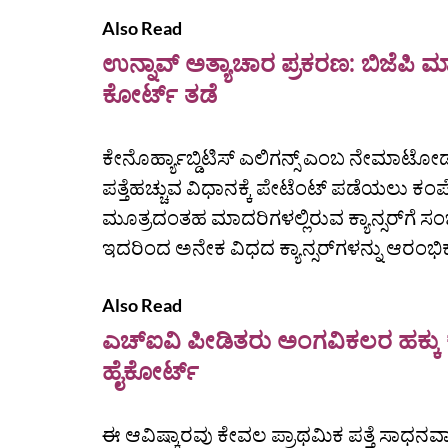
Also Read
ಉನ್ನಾವ್ ಅತ್ಯಾಚಾರ ಪ್ರಕರಣ: ಬಿಜೆಪಿ ಮ
ಕೋರ್ಟ್ ತಡೆ
ಕೇನೊರ್ಹ್ಯಾಬ್ಡಿಟಿಸ್ ಎಲಿಗನ್ಸ್‌ ಎಂಬ ನೇಮಾಟೋಡ
ಪತ್ತೆಹಚ್ಚುವ ವಿಧಾನಕ್ಕೆ ಪೇಟೆಂಟ್‌ ಪಡೆಯಲು ಕಂಪೆ
ಮೂತ್ರದಂತಹ ಮಾದರಿಗಳಲ್ಲಿರುವ ಕ್ಯಾನ್ಸರ್‌ಗೆ ಸಂಬ
ಇದರಿಂದ ಅನೇಕ ವಿಧದ ಕ್ಯಾನ್ಸರ್‌ಗಳನ್ನು ಆರಂಭಿಕ ಹ
Also Read
ಎಚ್‌ಐವಿ ಪೀಡಿತರು ಅಂಗವಿಕಲರ ಹಕ್ಕು ಕ
ಹೈಕೋರ್ಟ್‌
ಈ ಆವಿಷ್ಕಾರವು ಕೇವಲ ಪ್ರಾಥಮಿಕ ಪತ್ತೆ ಸಾಧನವ