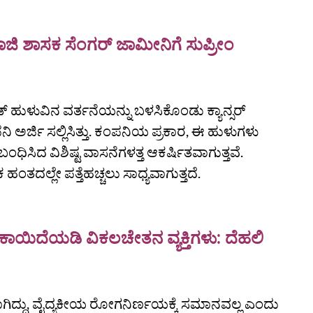
ಾಜಿ ಶಾಸಕ ಸೆಂಗರ್ ಜಾಮೀನಿಗೆ ಸುಪ್ರೀಂ
್ ಹುಳುವಿನ ವರ್ತನೆಯನ್ನು ಬಳಸಿಕೊಂಡು ಕ್ಯಾನ್ಸರ್
ನಿ ಅರ್ಜಿ ಸಲ್ಲಿಸಿತ್ತು. ಕಂಪನಿಯ ಪ್ರಕಾರ, ಈ ಹುಳುಗಳು
ಂಧಿಸಿದ ವಿಶಿಷ್ಟ ವಾಸನೆಗಳತ್ತ ಆಕರ್ಷಿತವಾಗುತ್ತವೆ.
ಂತದಲ್ಲೇ ಪತ್ತೆಹಚ್ಚಲು ಸಾಧ್ಯವಾಗುತ್ತದೆ.
ಾಯಿದೆಯಡಿ ವಿಕಲಚೇತನ ವ್ಯಕ್ತಿಗಳು: ದೆಹಲಿ
ಾಗಿದ್ದು, ವೈದ್ಯಕೀಯ ರೋಗನಿರ್ಣಯಕ್ಕೆ ಸಮಾನವಲ್ಲ ಎಂದು