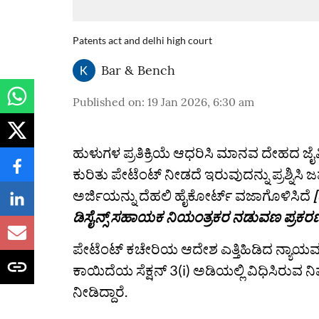
Patents act and delhi high court
Bar & Bench
Published on
:
19 Jan 2026, 6:30 am
ಹುಳುಗಳ ಪ್ರತಿಕ್ರಿಯೆ ಆಧರಿಸಿ ಮಾನವ ದೇಹದ ಜೈವ
ಕುರಿತು ಪೇಟೆಂಟ್ ನೀಡದೆ ಇರುವುದನ್ನು ಪ್ರಶ್ನಿ
ಅರ್ಜಿಯನ್ನು ದೆಹಲಿ ಹೈಕೋರ್ಟ್‌ ವಜಾಗೊಳಿಸಿದೆ
ಡಿಸೈನ್ಸ್‌ ಸಹಾಯಕ ನಿಯಂತ್ರಕರ ನಡುವಣ ಪ್ರಕರ
ಪೇಟೆಂಟ್ ಕಚೇರಿಯ ಆದೇಶ ಎತ್ತಿಹಿಡಿದ ನ್ಯಾಯ
ಕಾಯಿದೆಯ ಸೆಕ್ಷನ್ 3(i) ಅಡಿಯಲ್ಲಿ ವಿಧಿಸಿರುವ ನಿಷ
ನೀಡಿದ್ದಾರೆ.