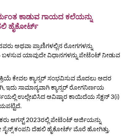
ಪರ್ಯಂತ ಕಾಡುವ ಗಾಯದ ಕಲೆಯನ್ನು
ಹಲಿ ಹೈಕೋರ್ಟ್
ಾನವರು ಅಥವಾ ಪ್ರಾಣಿಗಳಲ್ಲಿನ ರೋಗಗಳನ್ನು
ಲು ಬಳಸುವ ಯಾವುದೇ ವಿಧಾನಗಳನ್ನು ಪೇಟೆಂಟ್ ನೀಡುವ
ಕ್ರಿಯೆ ಕೇವಲ ಕ್ಯಾನ್ಸರ್ ಸಂಭವಿಸುವ ಮೊದಲು ಅದರ
ಲಾಗಿ, ಇದು ಸಾಮಾನ್ಯವಾಗಿ ಕ್ಯಾನ್ಸರ್ ರೋಗನಿರ್ಣಯ
ಲ್ಲಿ ಉಲ್ಲೇಖಿಸಿದ ಆವಿಷ್ಕಾರ ಕಾಯಿದೆಯ ಸೆಕ್ಷನ್ 3(i)
ಯಪಟ್ಟಿದೆ.
ು ಆಗಸ್ಟ್ 2023ರಲ್ಲಿ ಪೇಟೆಂಟ್ ಅರ್ಜಿಯನ್ನು
ಬಯೋ ಸೈನ್ಸ್ ಕಂಪನಿ ದೆಹಲಿ ಹೈಕೋರ್ಟ್ ಮೊರೆ ಹೋಗಿತ್ತು.