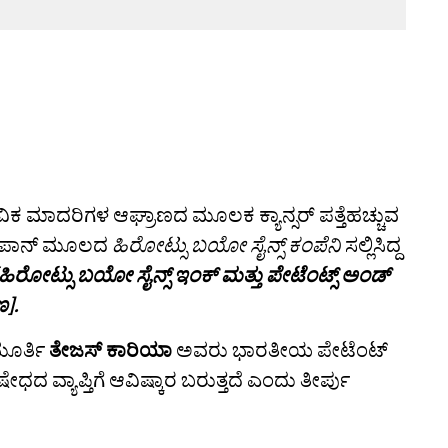
ಿಕ ಮಾದರಿಗಳ ಆಘ್ರಾಣದ ಮೂಲಕ ಕ್ಯಾನ್ಸರ್ ಪತ್ತೆಹಚ್ಚುವ
ಸಿ ಜಪಾನ್ ಮೂಲದ
ಹಿರೋಟ್ಸು ಬಯೋ ಸೈನ್ಸ್ ಕಂಪೆನಿ
ಸಲ್ಲಿಸಿದ್ದ
[ಹಿರೋಟ್ಸು ಬಯೋ ಸೈನ್ಸ್ ಇಂಕ್ ಮತ್ತು ಪೇಟೆಂಟ್ಸ್‌ ಅಂಡ್‌
ಣ].
ಮೂರ್ತಿ
ತೇಜಸ್ ಕಾರಿಯಾ
ಅವರು ಭಾರತೀಯ ಪೇಟೆಂಟ್
ೇಧದ ವ್ಯಾಪ್ತಿಗೆ ಆವಿಷ್ಕಾರ ಬರುತ್ತದೆ ಎಂದು ತೀರ್ಪು