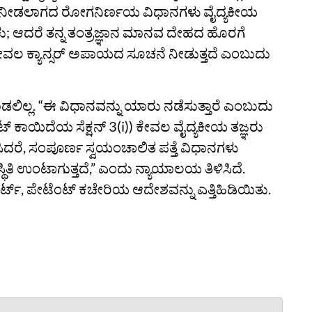
ಂಟ್ ನೀಡಲಾಗದ ರೋಗನಿರ್ಣಯ ವಿಧಾನಗಳು ವೈದ್ಯಕೀಯ
ಕು; ಆದರೆ ತನ್ನ ತಂತ್ರಜ್ಞಾನ ಮಾನವ ದೇಹದ ಹೊರಗೆ
ೇವಲ ಕ್ಯಾನ್ಸರ್ ಅಪಾಯದ ಸೂಚನೆ ನೀಡುತ್ತದೆ ಎಂಬುದು
ಡಲಿಲ್ಲ. “ಈ ವಿಧಾನವನ್ನು ಯಾರು ನಡೆಸುತ್ತಾರೆ ಎಂಬುದು
ೆಂಟ್ ಕಾಯಿದೆಯ ಸೆಕ್ಷನ್ 3(i)) ಕೇವಲ ವೈದ್ಯಕೀಯ ತಜ್ಞರು
ದರೆ, ಸಂಪೂರ್ಣ ಸ್ವಯಂಚಾಲಿತ ಪತ್ತೆ ವಿಧಾನಗಳು
ಿತಿ ಉಂಟಾಗುತ್ತದೆ,” ಎಂದು ನ್ಯಾಯಾಲಯ ತಿಳಿಸಿದೆ.
್‌, ಪೇಟೆಂಟ್ ಕಚೇರಿಯ ಆದೇಶವನ್ನು ಎತ್ತಿಹಿಡಿಯಿತು.