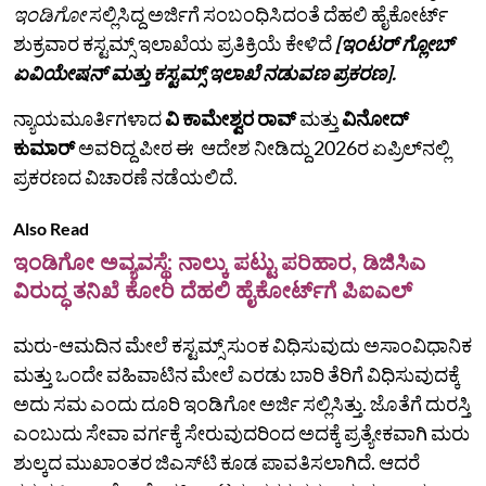
ಇಂಡಿಗೋ
ಸಲ್ಲಿಸಿದ್ದ ಅರ್ಜಿಗೆ ಸಂಬಂಧಿಸಿದಂತೆ ದೆಹಲಿ ಹೈಕೋರ್ಟ್
ಶುಕ್ರವಾರ ಕಸ್ಟಮ್ಸ್ ಇಲಾಖೆಯ ಪ್ರತಿಕ್ರಿಯೆ ಕೇಳಿದೆ
[ಇಂಟರ್‌ ಗ್ಲೋಬ್‌
ಏವಿಯೇಷನ್ ಮತ್ತು ಕಸ್ಟಮ್ಸ್‌ ಇಲಾಖೆ ನಡುವಣ ಪ್ರಕರಣ].
ನ್ಯಾಯಮೂರ್ತಿಗಳಾದ
ವಿ ಕಾಮೇಶ್ವರ ರಾವ್
ಮತ್ತು
ವಿನೋದ್
ಕುಮಾರ್
ಅವರಿದ್ದ ಪೀಠ ಈ ಆದೇಶ ನೀಡಿದ್ದು 2026ರ ಏಪ್ರಿಲ್‌ನಲ್ಲಿ
ಪ್ರಕರಣದ ವಿಚಾರಣೆ ನಡೆಯಲಿದೆ.
Also Read
ಇಂಡಿಗೋ ಅವ್ಯವಸ್ಥೆ: ನಾಲ್ಕು ಪಟ್ಟು ಪರಿಹಾರ, ಡಿಜಿಸಿಎ
ವಿರುದ್ಧ ತನಿಖೆ ಕೋರಿ ದೆಹಲಿ ಹೈಕೋರ್ಟ್‌ಗೆ ಪಿಐಎಲ್
ಮರು-ಆಮದಿನ ಮೇಲೆ ಕಸ್ಟಮ್ಸ್ ಸುಂಕ ವಿಧಿಸುವುದು ಅಸಾಂವಿಧಾನಿಕ
ಮತ್ತು ಒಂದೇ ವಹಿವಾಟಿನ ಮೇಲೆ ಎರಡು ಬಾರಿ ತೆರಿಗೆ ವಿಧಿಸುವುದಕ್ಕೆ
ಅದು ಸಮ ಎಂದು ದೂರಿ ಇಂಡಿಗೋ ಅರ್ಜಿ ಸಲ್ಲಿಸಿತ್ತು. ಜೊತೆಗೆ ದುರಸ್ತಿ
ಎಂಬುದು ಸೇವಾ ವರ್ಗಕ್ಕೆ ಸೇರುವುದರಿಂದ ಅದಕ್ಕೆ ಪ್ರತ್ಯೇಕವಾಗಿ ಮರು
ಶುಲ್ಕದ ಮುಖಾಂತರ ಜಿಎಸ್‌ಟಿ ಕೂಡ ಪಾವತಿಸಲಾಗಿದೆ. ಆದರೆ