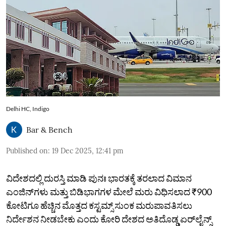
Delhi HC, Indigo
Bar & Bench
Published on
:
19 Dec 2025, 12:41 pm
ವಿದೇಶದಲ್ಲಿ ದುರಸ್ತಿ ಮಾಡಿ ಪುನಃ ಭಾರತಕ್ಕೆ ತರಲಾದ ವಿಮಾನ
ಎಂಜಿನ್‌ಗಳು ಮತ್ತು ಬಿಡಿಭಾಗಗಳ ಮೇಲೆ ಮರು ವಿಧಿಸಲಾದ ₹900
ಕೋಟಿಗೂ ಹೆಚ್ಚಿನ ಮೊತ್ತದ ಕಸ್ಟಮ್ಸ್ ಸುಂಕ ಮರುಪಾವತಿಸಲು
ನಿರ್ದೇಶನ ನೀಡಬೇಕು ಎಂದು ಕೋರಿ ದೇಶದ ಅತಿದೊಡ್ಡ ಏರ್‌ಲೈನ್ಸ್‌