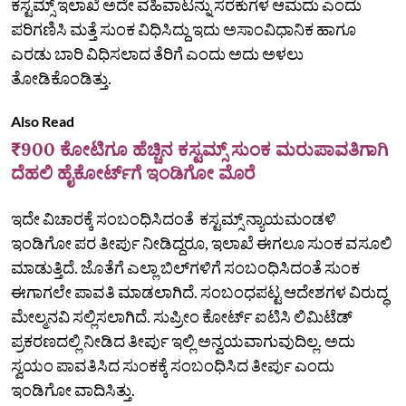
ಕಸ್ಟಮ್ಸ್ ಇಲಾಖೆ ಅದೇ ವಹಿವಾಟನ್ನು ಸರಕುಗಳ ಆಮದು ಎಂದು
ಪರಿಗಣಿಸಿ ಮತ್ತೆ ಸುಂಕ ವಿಧಿಸಿದ್ದು ಇದು ಅಸಾಂವಿಧಾನಿಕ ಹಾಗೂ
ಎರಡು ಬಾರಿ ವಿಧಿಸಲಾದ ತೆರಿಗೆ ಎಂದು ಅದು ಅಳಲು
ತೋಡಿಕೊಂಡಿತ್ತು.
Also Read
₹900 ಕೋಟಿಗೂ ಹೆಚ್ಚಿನ ಕಸ್ಟಮ್ಸ್ ಸುಂಕ ಮರುಪಾವತಿಗಾಗಿ
ದೆಹಲಿ ಹೈಕೋರ್ಟ್‌ಗೆ ಇಂಡಿಗೋ ಮೊರೆ
ಇದೇ ವಿಚಾರಕ್ಕೆ ಸಂಬಂಧಿಸಿದಂತೆ ಕಸ್ಟಮ್ಸ್‌ ನ್ಯಾಯಮಂಡಳಿ
ಇಂಡಿಗೋ ಪರ ತೀರ್ಪು ನೀಡಿದ್ದರೂ, ಇಲಾಖೆ ಈಗಲೂ ಸುಂಕ ವಸೂಲಿ
ಮಾಡುತ್ತಿದೆ. ಜೊತೆಗೆ ಎಲ್ಲಾ ಬಿಲ್‌ಗಳಿಗೆ ಸಂಬಂಧಿಸಿದಂತೆ ಸುಂಕ
ಈಗಾಗಲೇ ಪಾವತಿ ಮಾಡಲಾಗಿದೆ. ಸಂಬಂಧಪಟ್ಟ ಆದೇಶಗಳ ವಿರುದ್ಧ
ಮೇಲ್ಮನವಿ ಸಲ್ಲಿಸಲಾಗಿದೆ. ಸುಪ್ರೀಂ ಕೋರ್ಟ್‌ ಐಟಿಸಿ ಲಿಮಿಟೆಡ್‌
ಪ್ರಕರಣದಲ್ಲಿ ನೀಡಿದ ತೀರ್ಪು ಇಲ್ಲಿ ಅನ್ವಯವಾಗುವುದಿಲ್ಲ. ಅದು
ಸ್ವಯಂ ಪಾವತಿಸಿದ ಸುಂಕಕ್ಕೆ ಸಂಬಂಧಿಸಿದ ತೀರ್ಪು ಎಂದು
ಇಂಡಿಗೋ ವಾದಿಸಿತ್ತು.