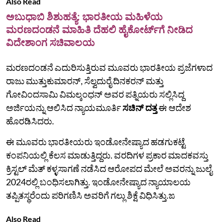
Also Read
ಅಬುಧಾಬಿ ಶಿಶುಹತ್ಯೆ: ಭಾರತೀಯ ಮಹಿಳೆಯ
ಮರಣದಂಡನೆ ಮಾಹಿತಿ ದೆಹಲಿ ಹೈಕೋರ್ಟ್‌ಗೆ ನೀಡಿದ
ವಿದೇಶಾಂಗ ಸಚಿವಾಲಯ
ಮರಣದಂಡನೆ ಎದುರಿಸುತ್ತಿರುವ ಮೂವರು ಭಾರತೀಯ ಪ್ರಜೆಗಳಾದ
ರಾಜು ಮುತ್ತುಕುಮಾರನ್, ಸೆಲ್ವದುರೈ ದಿನಕರನ್ ಮತ್ತು
ಗೋವಿಂದಸಾಮಿ ವಿಮಲ್ಕಂಧನ್ ಅವರ ಪತ್ನಿಯರು ಸಲ್ಲಿಸಿದ್ದ
ಅರ್ಜಿಯನ್ನು ಆಲಿಸಿದ ನ್ಯಾಯಮೂರ್ತಿ
ಸಚಿನ್ ದತ್ತ
ಈ ಆದೇಶ
ಹೊರಡಿಸಿದರು.
ಈ ಮೂವರು ಭಾರತೀಯರು ಇಂಡೋನೇಷ್ಯಾದ ಹಡಗುಕಟ್ಟೆ
ಕಂಪನಿಯಲ್ಲಿ ಕೆಲಸ ಮಾಡುತ್ತಿದ್ದರು. ವರದಿಗಳ ಪ್ರಕಾರ ಮಾದಕವಸ್ತು
ಕ್ರಿಸ್ಟಲ್ ಮೆತ್ ಕಳ್ಳಸಾಗಣೆ ನಡೆಸಿದ ಆರೋಪದ ಮೇಲೆ ಅವರನ್ನು ಜುಲೈ
2024ರಲ್ಲಿ ಬಂಧಿಸಲಾಗಿತ್ತು. ಇಂಡೋನೇಷ್ಯಾದ ನ್ಯಾಯಾಲಯ
ತಪ್ಪಿತಸ್ಥರೆಂದು ಪರಿಗಣಿಸಿ ಅವರಿಗೆ ಗಲ್ಲು ಶಿಕ್ಷೆ ವಿಧಿಸಿತ್ತು.ಙ
Also Read