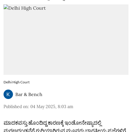
Delhi High Court
Bar & Bench
Published on
:
04 May 2025, 8:03 am
ಮಾದಕವಸ್ತು ಹೊಂದಿದ್ದ ಕಾರಣಕ್ಕೆ ಇಂಡೋನೇಷ್ಯಾದಲ್ಲಿ
ಮರಣದಂಡನೆಗೆ ಗುರಿಯಾಗಿರುವ ಮೂವರು ಭಾರತೀಯ ಪ್ರಜೆಗಳಿಗೆ