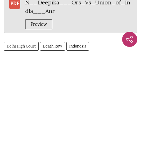
N__Deepika___Ors_Vs_Union_of_In
PDF
dia___Anr
Preview
Delhi High Court
Death Row
Indonesia