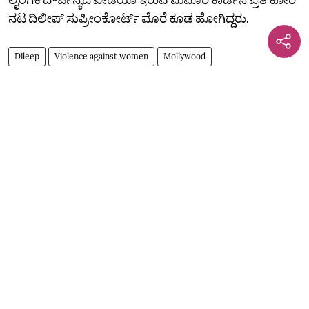
ನಟ ದಿಲೀಪ್‌ ಸುಪ್ರೀಂಕೋರ್ಟ್‌ ಮೊರೆ ಕೂಡ ಹೋಗಿದ್ದರು.
Dileep
Violence against women
Mollywood