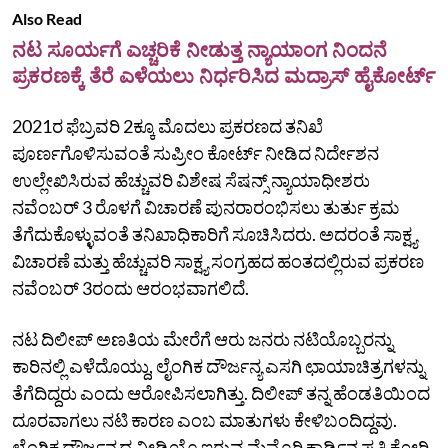
Also Read
ನಟ ಸೂರ್ಯಗೆ ಎಚ್ಚರಿಕೆ ನೀಡುತ್ತ ನ್ಯಾಯಾಂಗ ನಿಂದನೆ
ಪ್ರಕರಣಕ್ಕೆ ತೆರೆ ಎಳೆಯಲು ನಿರ್ಧರಿಸಿದ ಮದ್ರಾಸ್ ಹೈಕೋರ್ಟ್
2021ರ ಫೆಬ್ರವರಿ 2ಕ್ಕೂ ಮೊದಲು ಪ್ರಕರಣದ ತನಿಖೆ
ಪೂರ್ಣಗೊಳಿಸುವಂತೆ ಸುಪ್ರೀಂ ಕೋರ್ಟ್‌ ನೀಡಿದ ನಿರ್ದೇಶನ
ಉಲ್ಲೇಖಿಸಿರುವ ಹೆಚ್ಚುವರಿ ವಿಶೇಷ ಸೆಷನ್ಸ್ ನ್ಯಾಯಾಧೀಶರು
ನವೆಂಬರ್ 3 ರೊಳಗೆ ವಿಚಾರಣೆ ಪುನರಾರಂಭಿಸಲು ತುರ್ತು ಕ್ರಮ
ತೆಗೆದುಕೊಳ್ಳುವಂತೆ ತನಿಖಾಧಿಕಾರಿಗೆ ಸೂಚಿಸಿದರು. ಅದರಂತೆ ಸಾಕ್ಷ್ಯ
ವಿಚಾರಣೆ ಮತ್ತು ಹೆಚ್ಚುವರಿ ಸಾಕ್ಷ್ಯ ಸಂಗ್ರಹದ ಹಂತದಲ್ಲಿರುವ ಪ್ರಕರಣ
ನವೆಂಬರ್ 3ರಂದು ಆರಂಭವಾಗಲಿದೆ.
ನಟ ದಿಲೀಪ್ ಅಣತಿಯ ಮೇರೆಗೆ ಆರು ಜನರು ನಟಿಯೊಬ್ಬರನ್ನು
ಕಾರಿನಲ್ಲಿ ಎಳೆದೊಯ್ದು, ಲೈಂಗಿಕ ದೌರ್ಜನ್ಯ ಎಸಗಿ ಛಾಯಾಚಿತ್ರಗಳನ್ನು
ತೆಗೆದಿದ್ದರು ಎಂದು ಆರೋಪಿಸಲಾಗಿತ್ತು. ದಿಲೀಪ್‌ ತನ್ನ ಹೆಂಡತಿಯಿಂದ
ದೂರವಾಗಲು ನಟಿ ಕಾರಣ ಎಂಬ ಮಾತುಗಳು ಕೇಳಿಬಂದಿದ್ದವು.
ಲೈಂಗಿಕ ದೌರ್ಜನ್ಯದ ವೀಡಿಯೊ ಇರುವ ಮೆಮೊರಿ ಕಾರ್ಡಿನ ಪ್ರತಿ ಕೋರಿ