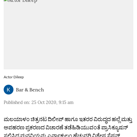
Actor Dileep
Bar & Bench
Published on
:
25 Oct 2020, 9:15 am
ಮಲಯಾಳಂ ಚಿತ್ರನಟ ದಿಲೀಪ್ ಹಾಗೂ ಇತರರ ವಿರುದ್ಧದ ಹಲ್ಲೆ ಮತ್ತು
ಅಪಹರಣ ಪ್ರಕರಣದ ವಿಚಾರಣೆ ತಡೆಹಿಡಿಯುವಂತೆ ಪ್ರಾಸಿಕ್ಯೂಷನ್
ಸಲ್ಲಿಸಿದ್ದ ಮನವಿಯನ್ನು ಎರ್ನಾಕುಲಂ ಹೆಚ್ಚುವರಿ ವಿಶೇಷ ಸೆಷನ್ಸ್