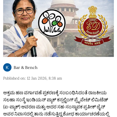
Bar & Bench
Published on
:
12 Jan 2026, 8:38 am
ಅಕ್ರಮ ಹಣ ವರ್ಗಾವಣೆ ಪ್ರಕರಣಕ್ಕೆ ಸಂಬಂಧಿಸಿದಂತೆ ರಾಜಕೀಯ
ಸಲಹಾ ಸಂಸ್ಥೆ ಇಂಡಿಯನ್ ಪ್ಯಾಕ್ ಕನ್ಸಲ್ಟಿಂಗ್ ಪ್ರೈವೇಟ್ ಲಿಮಿಟೆಡ್
(ಐ-ಪ್ಯಾಕ್‌) ಆವರಣ ಮತ್ತು ಅದರ ಸಹ-ಸಂಸ್ಥಾಪಕ ಪ್ರತೀಕ್ ಜೈನ್
ಅವರ ನಿವಾಸದಲ್ಲಿ ತಾನು ನಡೆಸುತ್ತಿದ್ದ ಶೋಧ ಕಾರ್ಯಾಚರಣೆಯಲ್ಲಿ