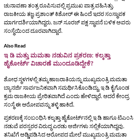
ಚುನಾವಣಾ ತಂತ್ರ ರೂಪಿಸುವಲ್ಲಿ ಪ್ರಮುಖ ಪಾತ್ರ ವಹಿಸಿತ್ತು.
ರಾಜಕೀಯ ತಜ್ಞ ಪ್ರಶಾಂತ್‌ ಕಿಶೋರ್‌ ಈ ಹಿಂದೆ ಇದರ ಸಂಸ್ಥಾಪಕ
ಮಾರ್ಗದರ್ಶಿಯಾಗಿದ್ದರು. ಜನ್‌ ಸೂರಜ್‌ ಪಕ್ಷ ಸ್ಥಾಪನೆ ಬಳಿಕ ಅವರು
ಸಂಸ್ಥೆಯಿಂದ ದೂರವಾಗಿದ್ದಾರೆ.
Also Read
ಇ ಡಿ ಮತ್ತು ಮಮತಾ ನಡುವಿನ ಪ್ರಕರಣ: ಕಲ್ಕತ್ತಾ
ಹೈಕೋರ್ಟ್‌ ವಿಚಾರಣೆ ಮುಂದೂಡಿದ್ದೇಕೆ?
ಶೋಧ ಸ್ಥಳಗಳಲ್ಲಿ ತಮ್ಮ ಹಾಜರಾತಿಯನ್ನು ಮುಖ್ಯಮಂತ್ರಿ ಮಮತಾ
ಬ್ಯಾನರ್ಜಿ ಸಾರ್ವಜನಿಕವಾಗಿ ಸಮರ್ಥಿಸಿಕೊಂಡಿದ್ದು, ಇ ಡಿ ಕೈಗೊಂಡ
ಕ್ರಮ ರಾಜಕೀಯ ಪ್ರೇರಿತವಾಗಿದೆ ಎಂದು ಹೇಳಿದ್ದಾರೆ. ಆದರೆ ಕೇಂದ್ರ
ಸಂಸ್ಥೆ ಈ ಆರೋಪವನ್ನು ತಳ್ಳಿ ಹಾಕಿದೆ.
ಪ್ರಕರಣಕ್ಕೆ ಸಂಬಂಧಿಸಿ ಕಲ್ಕತ್ತಾ ಹೈಕೋರ್ಟ್‌ನಲ್ಲಿ ಇ ಡಿ ಹಾಗೂ ಟಿಎಂಸಿ
ನಡುವೆ ಪರಸ್ಪರರ ವಿರುದ್ಧ ಎರಡು ಅರ್ಜಿಗಳು ಸಲ್ಲಿಕೆಯಾಗಿದ್ದವು.
ತನಿಖೆಗೆ ಅಡ್ಡಿಪಡಿಸಿದ ಆರೋಪದ ಮೇಲೆ ಮುಖ್ಯಮಂತ್ರಿ ಮಮತಾ