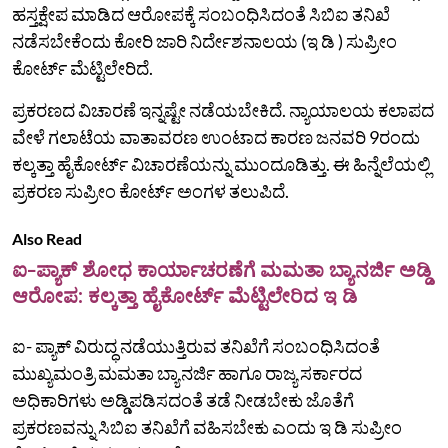
ಹಸ್ತಕ್ಷೇಪ ಮಾಡಿದ ಆರೋಪಕ್ಕೆ ಸಂಬಂಧಿಸಿದಂತೆ ಸಿಬಿಐ ತನಿಖೆ
ನಡೆಸಬೇಕೆಂದು ಕೋರಿ ಜಾರಿ ನಿರ್ದೇಶನಾಲಯ (ಇ ಡಿ ) ಸುಪ್ರೀಂ
ಕೋರ್ಟ್‌ ಮೆಟ್ಟಿಲೇರಿದೆ.
ಪ್ರಕರಣದ ವಿಚಾರಣೆ ಇನ್ನಷ್ಟೇ ನಡೆಯಬೇಕಿದೆ. ನ್ಯಾಯಾಲಯ ಕಲಾಪದ
ವೇಳೆ ಗಲಾಟೆಯ ವಾತಾವರಣ ಉಂಟಾದ ಕಾರಣ ಜನವರಿ 9ರಂದು
ಕಲ್ಕತ್ತಾ ಹೈಕೋರ್ಟ್ ವಿಚಾರಣೆಯನ್ನು ಮುಂದೂಡಿತ್ತು. ಈ ಹಿನ್ನೆಲೆಯಲ್ಲಿ
ಪ್ರಕರಣ ಸುಪ್ರೀಂ ಕೋರ್ಟ್ ಅಂಗಳ ತಲುಪಿದೆ.
Also Read
ಐ-ಪ್ಯಾಕ್ ಶೋಧ ಕಾರ್ಯಾಚರಣೆಗೆ ಮಮತಾ ಬ್ಯಾನರ್ಜಿ ಅಡ್ಡಿ
ಆರೋಪ: ಕಲ್ಕತ್ತಾ ಹೈಕೋರ್ಟ್ ಮೆಟ್ಟಿಲೇರಿದ ಇ ಡಿ
ಐ- ಪ್ಯಾಕ್‌ ವಿರುದ್ಧ ನಡೆಯುತ್ತಿರುವ ತನಿಖೆಗೆ ಸಂಬಂಧಿಸಿದಂತೆ
ಮುಖ್ಯಮಂತ್ರಿ ಮಮತಾ ಬ್ಯಾನರ್ಜಿ ಹಾಗೂ ರಾಜ್ಯ ಸರ್ಕಾರದ
ಅಧಿಕಾರಿಗಳು ಅಡ್ಡಿಪಡಿಸದಂತೆ ತಡೆ ನೀಡಬೇಕು ಜೊತೆಗೆ
ಪ್ರಕರಣವನ್ನು ಸಿಬಿಐ ತನಿಖೆಗೆ ವಹಿಸಬೇಕು ಎಂದು ಇ ಡಿ ಸುಪ್ರೀಂ