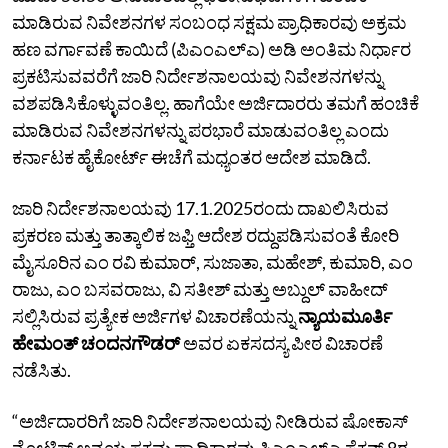
ಮಾಡಿರುವ ನಿವೇಶನಗಳ ಸಂಬಂಧ ಸಕ್ಷಮ ಪ್ರಾಧಿಕಾರವು ಅಕ್ರಮ
ಹಣ ವರ್ಗಾವಣೆ ಕಾಯಿದೆ (ಪಿಎಂಎಲ್‌ಎ) ಅಡಿ ಅಂತಿಮ ನಿರ್ಧಾರ
ಪ್ರಕಟಿಸುವವರೆಗೆ ಜಾರಿ ನಿರ್ದೇಶನಾಲಯವು ನಿವೇಶನಗಳನ್ನು
ವಶಪಡಿಸಿಕೊಳ್ಳುವಂತಿಲ್ಲ. ಹಾಗೆಯೇ ಅರ್ಜಿದಾರರು ತಮಗೆ ಹಂಚಿಕೆ
ಮಾಡಿರುವ ನಿವೇಶನಗಳನ್ನು ಪರಭಾರೆ ಮಾಡುವಂತಿಲ್ಲ ಎಂದು
ಕರ್ನಾಟಕ ಹೈಕೋರ್ಟ್‌ ಈಚೆಗೆ ಮಧ್ಯಂತರ ಆದೇಶ ಮಾಡಿದೆ.
ಜಾರಿ ನಿರ್ದೇಶನಾಲಯವು 17.1.2025ರಂದು ದಾಖಲಿಸಿರುವ
ಪ್ರಕರಣ ಮತ್ತು ತಾತ್ಕಾಲಿಕ ಜಫ್ತಿ ಆದೇಶ ರದ್ದುಪಡಿಸುವಂತೆ ಕೋರಿ
ಮೈಸೂರಿನ ಎಂ ರವಿ ಕುಮಾರ್‌, ಸುಜಾತಾ, ಮಹೇಶ್‌, ಕುಮಾರಿ, ಎಂ
ರಾಜು, ಎಂ ಬಸವರಾಜು, ವಿ ಸತೀಶ್‌ ಮತ್ತು ಅಬ್ದುಲ್‌ ವಾಹೀದ್‌
ಸಲ್ಲಿಸಿರುವ ಪ್ರತ್ಯೇಕ ಅರ್ಜಿಗಳ ವಿಚಾರಣೆಯನ್ನು
ನ್ಯಾಯಮೂರ್ತಿ
ಹೇಮಂತ್‌ ಚಂದನಗೌಡರ್‌
ಅವರ ಏಕಸದಸ್ಯ ಪೀಠ ವಿಚಾರಣೆ
ನಡೆಸಿತು.
“ಅರ್ಜಿದಾರರಿಗೆ ಜಾರಿ ನಿರ್ದೇಶನಾಲಯವು ನೀಡಿರುವ ಷೋಕಾಸ್‌
ನೋಟಿಸ್‌ ಅನ್ವಯ ಸಕ್ಷಮ ಪ್ರಾಧಿಕಾರವು ಪಿಎಂಎಲ್‌ಎ ಸೆಕ್ಷನ್‌ 8ರ