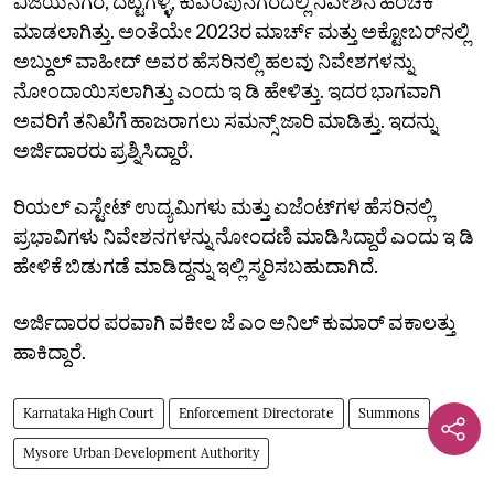
ವಿಜಯನಗರ, ದಟ್ಟಗಳ್ಳಿ, ಕುವೆಂಪುನಗರದಲ್ಲಿ ನಿವೇಶನ ಹಂಚಿಕೆ
ಮಾಡಲಾಗಿತ್ತು. ಅಂತೆಯೇ 2023ರ ಮಾರ್ಚ್‌ ಮತ್ತು ಅಕ್ಟೋಬರ್‌ನಲ್ಲಿ
ಅಬ್ದುಲ್‌ ವಾಹೀದ್‌ ಅವರ ಹೆಸರಿನಲ್ಲಿ ಹಲವು ನಿವೇಶಗಳನ್ನು
ನೋಂದಾಯಿಸಲಾಗಿತ್ತು ಎಂದು ಇ ಡಿ ಹೇಳಿತ್ತು. ಇದರ ಭಾಗವಾಗಿ
ಅವರಿಗೆ ತನಿಖೆಗೆ ಹಾಜರಾಗಲು ಸಮನ್ಸ್‌ ಜಾರಿ ಮಾಡಿತ್ತು. ಇದನ್ನು
ಅರ್ಜಿದಾರರು ಪ್ರಶ್ನಿಸಿದ್ದಾರೆ.
ರಿಯಲ್‌ ಎಸ್ಟೇಟ್‌ ಉದ್ಯಮಿಗಳು ಮತ್ತು ಏಜೆಂಟ್‌ಗಳ ಹೆಸರಿನಲ್ಲಿ
ಪ್ರಭಾವಿಗಳು ನಿವೇಶನಗಳನ್ನು ನೋಂದಣಿ ಮಾಡಿಸಿದ್ದಾರೆ ಎಂದು ಇ ಡಿ
ಹೇಳಿಕೆ ಬಿಡುಗಡೆ ಮಾಡಿದ್ದನ್ನು ಇಲ್ಲಿ ಸ್ಮರಿಸಬಹುದಾಗಿದೆ.
ಅರ್ಜಿದಾರರ ಪರವಾಗಿ ವಕೀಲ ಜೆ ಎಂ ಅನಿಲ್‌ ಕುಮಾರ್‌ ವಕಾಲತ್ತು
ಹಾಕಿದ್ದಾರೆ.
Karnataka High Court
Enforcement Directorate
Summons
Mysore Urban Development Authority