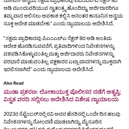
ಅಡಿ ಮುಂದುವರಿಯುವ ಸ್ವಾತಂತ್ರ್ಯ ಹೊಂದಿದ್ದು, ಅರ್ಜಿದಾರರಿಗೂ
ತಮ್ಮ ವಾದ ಆಲಿಸಲು ಅವಕಾಶ ಕಲ್ಪಿಸಿ ಆನಂತರ ಕಾನೂನಿನ ಅನ್ವಯ
ಸೂಕ್ತ ಆದೇಶ ಮಾಡಬೇಕು” ಎಂದು ನ್ಯಾಯಾಲಯ ಆದೇಶಿಸಿದೆ.
“ಸಕ್ಷಮ ಪ್ರಾಧಿಕಾರವು ಪಿಎಂಎಲ್‌ಎ ಸೆಕ್ಷನ್‌ 8ರ ಅಡಿ ಅಂತಿಮ
ಆದೇಶ ಹೊರಡಿಸುವವರೆಗೆ, ಪ್ರತಿವಾದಿಗಳಿಂದ ನಿವೇಶನಗಳನ್ನು
ವಶಪಡಿಸಿಕೊಳ್ಳುವಂತಿಲ್ಲ ಮತ್ತು ಅರ್ಜಿದಾರರು ನಿವೇಶನಗಳನ್ನು
ಪರಭಾರೆ ಮಾಡುವಂತಿಲ್ಲ. ಪಕ್ಷಕಾರರ ಎಲ್ಲಾ ವಾದಗಳನ್ನು ಮುಕ್ತವಾಗಿ
ಇರಲಿಸಲಾಗಿದೆ” ಎಂದು ನ್ಯಾಯಾಲಯ ಆದೇಶಿಸಿದೆ.
Also Read
ಮುಡಾ ಪ್ರಕರಣ: ಲೋಕಾಯುಕ್ತ ಪೊಲೀಸರ ನಡೆಗೆ ಅತೃಪ್ತಿ;
ವಿಸ್ತೃತ ವರದಿ ಸಲ್ಲಿಸಲು ಆದೇಶಿಸಿದ ವಿಶೇಷ ನ್ಯಾಯಾಲಯ
2023ರ ಸೆಪ್ಟೆಂಬರ್‌ನಲ್ಲಿ ರವಿ ಅವರ ಹೆಸರಿನಲ್ಲಿ ಒಂದೇ ದಿನ ಹಲವು
ನಿವೇಶನಗಳನ್ನು ನೋಂದಣಿ ಮಾಡಲಾಗಿದ್ದು, ಮೈಸೂರಿನ