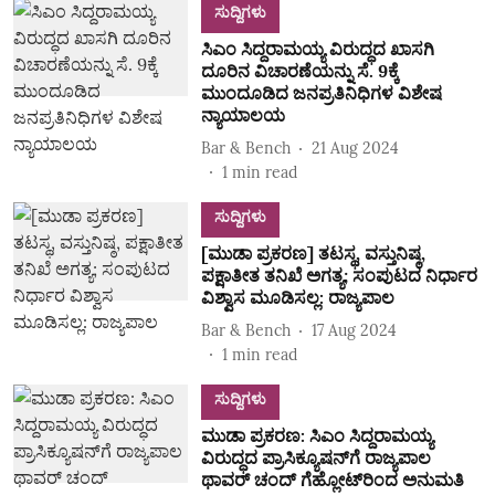
ಸುದ್ದಿಗಳು
ಸಿಎಂ ಸಿದ್ದರಾಮಯ್ಯ ವಿರುದ್ಧದ ಖಾಸಗಿ
ದೂರಿನ ವಿಚಾರಣೆಯನ್ನು ಸೆ. 9ಕ್ಕೆ
ಮುಂದೂಡಿದ ಜನಪ್ರತಿನಿಧಿಗಳ ವಿಶೇಷ
ನ್ಯಾಯಾಲಯ
Bar & Bench
21 Aug 2024
1
min read
ಸುದ್ದಿಗಳು
[ಮುಡಾ ಪ್ರಕರಣ] ತಟಸ್ಥ, ವಸ್ತುನಿಷ್ಠ,
ಪಕ್ಷಾತೀತ ತನಿಖೆ ಅಗತ್ಯ; ಸಂಪುಟದ ನಿರ್ಧಾರ
ವಿಶ್ವಾಸ ಮೂಡಿಸಲ್ಲ: ರಾಜ್ಯಪಾಲ
Bar & Bench
17 Aug 2024
1
min read
ಸುದ್ದಿಗಳು
ಮುಡಾ ಪ್ರಕರಣ: ಸಿಎಂ ಸಿದ್ದರಾಮಯ್ಯ
ವಿರುದ್ಧದ ಪ್ರಾಸಿಕ್ಯೂಷನ್‌ಗೆ ರಾಜ್ಯಪಾಲ
ಥಾವರ್‌ ಚಂದ್‌ ಗೆಹ್ಲೋಟ್‌ರಿಂದ ಅನುಮತಿ