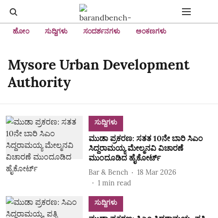
ಹೋಂ
ಸುದ್ದಿಗಳು
ಸಂದರ್ಶನಗಳು
ಅಂಕಣಗಳು
Mysore Urban Development
Authority
ಸುದ್ದಿಗಳು
ಮುಡಾ ಪ್ರಕರಣ: ಸತತ 10ನೇ ಬಾರಿ ಸಿಎಂ
ಸಿದ್ದರಾಮಯ್ಯ ಮೇಲ್ಮನವಿ ವಿಚಾರಣೆ
ಮುಂದೂಡಿದ ಹೈಕೋರ್ಟ್‌
Bar & Bench
18 Mar 2026
1
min read
ಸುದ್ದಿಗಳು