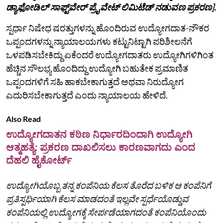
ಡ್ಯಾಫೋಡಿಲ್ ಸಾಫ್ಟ್‌ವೇರ್ ಪ್ರೈವೇಟ್ ಲಿಮಿಟೆಡ್ ನಡುವಣ ಪ್ರಕರಣ].
ಸ್ಪರ್ಧಾ ನಿಷೇಧ ಷರತ್ತುಗಳನ್ನು ಹೊಂದಿರುವ ಉದ್ಯೋಗದಾತ-ನೌಕರ
ಒಪ್ಪಂದಗಳನ್ನು ನ್ಯಾಯಾಲಯಗಳು ಕಟ್ಟುನಿಟ್ಟಾಗಿ ಪರಿಶೀಲನೆಗೆ
ಒಳಪಡಿಸಬೇಕಿದ್ದು ಏಕೆಂದರೆ ಉದ್ಯೋಗದಾತರು ಉದ್ಯೋಗಿಗಳಿಗಿಂತ
ಹೆಚ್ಚಿನ ಸೌಲಭ್ಯ ಹೊಂದಿದ್ದು ಉದ್ಯೋಗಿ ಬಹುತೇಕ ಪ್ರಮಾಣಿತ
ಒಪ್ಪಂದಗಳಿಗೆ ಸಹಿ ಹಾಕಬೇಕಾಗುತ್ತದೆ ಅಥವಾ ನಿರುದ್ಯೋಗ
ಎದುರಿಸಬೇಕಾಗುತ್ತದೆ ಎಂದು ನ್ಯಾಯಾಲಯ ಹೇಳಿದೆ.
Also Read
ಉದ್ಯೋಗದಾತನ ಕಠಿಣ ನಿರ್ಧಾರದಿಂದಾಗಿ ಉದ್ಯೋಗಿ
ಆತ್ಮಹತ್ಯೆ: ಪ್ರಕರಣ ದಾಖಲಿಸಲು ಕಾರಣವಾಗದು ಎಂದ
ದೆಹಲಿ ಹೈಕೋರ್ಟ್
ಉದ್ಯೋಗಿಯೊಬ್ಬ ತನ್ನ ಕಂಪೆನಿಯ ಕೆಲಸ ತೊರೆದ ಬಳಿಕ ಆ ಕಂಪೆನಿಗೆ
ಪ್ರತಿಸ್ಪರ್ಧಿಯಾಗಿ ಕೆಲಸ ಮಾಡದಂತೆ ಇಲ್ಲವೇ ಸ್ಪರ್ಧೆಯೊಡ್ಡುವ
ಕಂಪೆನಿಯಲ್ಲಿ ಉದ್ಯೋಗಕ್ಕೆ ಸೇರ್ಪಡೆಯಾಗದಂತೆ ಕಂಪೆನಿಯೊಂದು