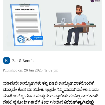
Bar & Bench
Published on
:
26 Jun 2025, 12:02 pm
ಯಾವುದೇ ಉದ್ಯೋಗಿಗಳು ತನ್ನ ಮಾಜಿ ಉದ್ಯೋಗದಾತರೊಂದಿಗೆ
ಮಾತ್ರವೇ ಕೆಲಸ ಮಾಡಬೇಕು ಇಲ್ಲವೇ ನಿಷ್ಕ್ರಿಯವಾಗಿರಬೇಕು ಎಂದು
ಮಾಜಿ ಉದ್ಯೋಗದಾತ ಸಂಸ್ಥೆಯು ಒತ್ತಾಯಿಸುವಂತಿಲ್ಲ ಎಂಬುದಾಗಿ
ದೆಹಲಿ ಹೈಕೋರ್ಟ್‌ ಈಚೆಗೆ ತೀರ್ಪು ನೀಡಿದೆ
[ವರುಣ್ ತ್ಯಾಗಿ ಮತ್ತು