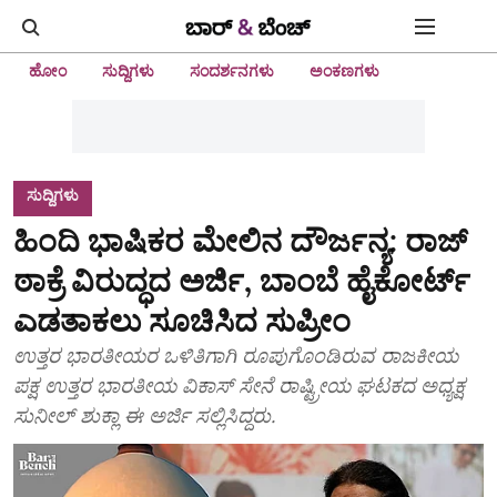
ಹೋಂ
ಸುದ್ದಿಗಳು
ಸಂದರ್ಶನಗಳು
ಅಂಕಣಗಳು
ಸುದ್ದಿಗಳು
ಹಿಂದಿ ಭಾಷಿಕರ ಮೇಲಿನ ದೌರ್ಜನ್ಯ: ರಾಜ್
ಠಾಕ್ರೆ ವಿರುದ್ಧದ ಅರ್ಜಿ, ಬಾಂಬೆ ಹೈಕೋರ್ಟ್‌
ಎಡತಾಕಲು ಸೂಚಿಸಿದ ಸುಪ್ರೀಂ
ಉತ್ತರ ಭಾರತೀಯರ ಒಳಿತಿಗಾಗಿ ರೂಪುಗೊಂಡಿರುವ ರಾಜಕೀಯ
ಪಕ್ಷ ಉತ್ತರ ಭಾರತೀಯ ವಿಕಾಸ್ ಸೇನೆ ರಾಷ್ಟ್ರೀಯ ಘಟಕದ ಅಧ್ಯಕ್ಷ
ಸುನೀಲ್ ಶುಕ್ಲಾ ಈ ಅರ್ಜಿ ಸಲ್ಲಿಸಿದ್ದರು.