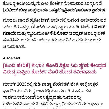
ಕೋರಿದ್ದ ಅರ್ಜಿಯನ್ನು ಸುಪ್ರೀಂ ಕೋರ್ಟ್ ಸೋಮವಾರ ತಿರಸ್ಕರಿಸಿದೆ
[
ಸುನೀಲ್ ಶುಕ್ಲಾ ಮತ್ತು ಭಾರತ ಒಕ್ಕೂಟ ಇನ್ನಿತರರ ನಡುವಣ ಪ್ರಕರಣ].
ಮೊದಲು ಬಾಂಬೆ ಹೈಕೋರ್ಟ್‌ಗೆ ಅರ್ಜಿ ಸಲ್ಲಿಸುವಂತೆ ಅರ್ಜಿದಾರರ ಪರ
ವಕೀಲರಿಗೆ ಸುಪ್ರೀಂ ಕೋರ್ಟ್‌ ಮುಖ್ಯ ನ್ಯಾಯಮೂರ್ತಿ (ಸಿಜೆಐ)
ಬಿ ಆರ್
ಗವಾಯಿ
ಮತ್ತು ನ್ಯಾಯಮೂರ್ತಿ
ಕೆ ವಿನೋದ್ ಚಂದ್ರನ್
ಅವರಿದ್ದ ಪೀಠ
ಸೂಚಿಸಿತು. ಅದರಂತೆ ಅರ್ಜಿದಾರರು ಮನವಿ ಹಿಂಪಡೆಯಲು ಅದು
ಅನುಮತಿಸಿತು.
Also Read
[ಹಿಂದಿ ಹೇರಿಕೆ] ₹2,151 ಕೋಟಿ ಶಿಕ್ಷಣ ನಿಧಿ ಸ್ಥಗಿತ: ಕೇಂದ್ರದ
ವಿರುದ್ಧ ಸುಪ್ರೀಂ ಕೋರ್ಟ್ ಮೊರೆ ಹೋದ ತಮಿಳುನಾಡು
ಮಾರ್ಚ್ 2025ರಲ್ಲಿ ಗುಡಿ ಪಾಡ್ವಾ ಮೆರವಣಿಗೆ ವೇಳೆ, ಠಾಕ್ರೆ ಉತ್ತರ
ಭಾರತೀಯರ ವಿರುದ್ಧ, ಅದರಲ್ಲಿಯೂ ಮರಾಠಿ ಮಾತನಾಡದ
ಸಾರ್ವಜನಿಕರೊಂದಿಗೆ ದಿನನಿತ್ಯ ವ್ಯವಹರಿಸುವವರನ್ನು
ಗುರಿಯಾಗಿಸಿಕೊಂಡು ಹಿಂಸೆಗೆ ಕುಮ್ಮಕ್ಕು ನೀಡುವ ಬಹಿರಂಗ ಭಾಷಣ