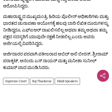
ಆರೋಪಿಸಿದ್ದರು.
ಮಹಾರಾಷ್ಟ್ರದ ಮುಖ್ಯಮಂತ್ರಿ, ಹಿರಿಯ ಪೊಲೀಸ್ ಅಧಿಕಾರಿಗಳು ಮತ್ತು
ಭಾರತದ ಚುನಾವಣಾ ಆಯೋಗಕ್ಕೆ ಹಲವು ಬಾರಿ ಲಿಖಿತ ದೂರುಗಳನ್ನು
ನೀಡಿದ್ದರೂ, ಎಫ್‌ಐಆರ್‌ ದಾಖಲಿಸಲಿಲ್ಲ ಅಥವಾ ತಮ್ಮ ಅಥವಾ ತಮ್ಮ
ಪಕ್ಷದ ಸದಸ್ಯರಿಗೆ ಯಾವುದೇ ರಕ್ಷಣೆ ನೀಡಲಿಲ್ಲ ಎಂದು ಅವರು
ಅರ್ಜಿಯಲ್ಲಿ ವಿವರಿಸಿದ್ದರು.
ಅರ್ಜಿದಾರರ ಪರವಾಗಿ ವಕೀಲರಾದ ಅಬಿದ್ ಅಲಿ ಬೀರನ್, ಶ್ರೀರಾಮ್
ಪರಾಕ್ಕಟ್‌, ಆನಂದು ಎಸ್ ನಾಯರ್ ಮತ್ತು ಮನೀಶಾ ಸುನೀಲ್
ಕುಮಾರ್ ವಾದ ಮಂಡಿಸಿದರು.
Supreme Court
Raj Thackeray
Hindi Speakers