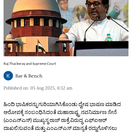
Raj Thackeray and Supreme Court
Bar & Bench
Published on
:
05 Aug 2025, 6:52 am
ಹಿಂದಿ ಭಾಷಿಕರನ್ನು ಗುರಿಯಾಗಿಸಿಕೊಂಡು ದ್ವೇಷ ಭಾಷಣ ಮಾಡಿದ
ಆರೋಪಕ್ಕೆ ಸಂಬಂಧಿಸಿದಂತೆ ಮಹಾರಾಷ್ಟ್ರ ನವನಿರ್ಮಾಣ ಸೇನೆ
(ಎಂಎನ್‌ಎಸ್) ಮುಖ್ಯಸ್ಥ ರಾಜ್ ಠಾಕ್ರೆ ವಿರುದ್ಧ ಎಫ್‌ಐಆರ್
ದಾಖಲಿಸುವಂತೆ ಮತ್ತು ಎಂಎನ್‌ಎಸ್‌ ಮಾನ್ಯತೆ ರದ್ದುಗೊಳಿಸಲು