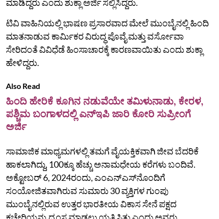
ಮಾಡಿದ್ದರು ಎಂದು ಶುಕ್ಲಾ ಅರ್ಜಿ ಸಲ್ಲಿಸಿದ್ದರು.
ಟಿವಿ ವಾಹಿನಿಯಲ್ಲಿ ಭಾಷಣ ಪ್ರಸಾರವಾದ ಮೇಲೆ ಮುಂಬೈನಲ್ಲಿ ಹಿಂದಿ
ಮಾತನಾಡುವ ಕಾರ್ಮಿಕರ ವಿರುದ್ಧ ಪೊವೈ ಮತ್ತು ವರ್ಸೋವಾ
ಸೇರಿದಂತೆ ವಿವಿಧೆಡೆ ಹಿಂಸಾಚಾರಕ್ಕೆ ಕಾರಣವಾಯಿತು ಎಂದು ಶುಕ್ಲಾ
ಹೇಳಿದ್ದರು.
Also Read
ಹಿಂದಿ ಹೇರಿಕೆ ಕೂಗಿನ ನಡುವೆಯೇ ತಮಿಳುನಾಡು, ಕೇರಳ,
ಪಶ್ಚಿಮ ಬಂಗಾಳದಲ್ಲಿ ಎನ್ಇಪಿ ಜಾರಿ ಕೋರಿ ಸುಪ್ರೀಂಗೆ
ಅರ್ಜಿ
ಸಾಮಾಜಿಕ ಮಾಧ್ಯಮಗಳಲ್ಲಿ ತಮಗೆ ವೈಯಕ್ತಿಕವಾಗಿ ಜೀವ ಬೆದರಿಕೆ
ಹಾಕಲಾಗಿದ್ದು, 100ಕ್ಕೂ ಹೆಚ್ಚು ಅನಾಮಧೇಯ ಕರೆಗಳು ಬಂದಿವೆ.
ಅಕ್ಟೋಬರ್ 6, 2024ರಂದು, ಎಂಎನ್‌ಎಸ್‌ನೊಂದಿಗೆ
ಸಂಯೋಜಿತವಾಗಿರುವ ಸುಮಾರು 30 ವ್ಯಕ್ತಿಗಳ ಗುಂಪು
ಮುಂಬೈನಲ್ಲಿರುವ ಉತ್ತರ ಭಾರತೀಯ ವಿಕಾಸ ಸೇನೆ ಪಕ್ಷದ
ಕಚೇರಿಯನ್ನು ಧ್ವಂಸ ಮಾಡಲು ಯತ್ನಿಸಿತ್ತು ಎಂದು ಅವರು