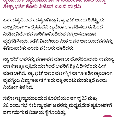
ಶೀಘ್ರ ಭರ್ತಿ ಕೋರಿ ಸಿಜೆಐಗೆ ಎಎಬಿ ಮನವಿ
ಏಕಸದಸ್ಯ ಪೀಠದ ಸದಸ್ಯರಾಗಿದ್ದಾಗ ನ್ಯಾ. ಭಟ್ ಅವರು ರಿಜಿಸ್ಟ್ರಿಯ
ಎಲ್ಲಾ ವಿಭಾಗಗಳಲ್ಲಿ ಸಿಸಿಟಿವಿ ಕ್ಯಾಮೆರಾ ಅಳವಡಿಸಲು ಈ ಹಿಂದೆ
ನೀಡಿದ್ದ ನಿರ್ದೇಶನ ಜಾರಿಗೊಳಿಸದಿರುವ ಬಗ್ಗೆ ಅಸಮಾಧಾನ
ವ್ಯಕ್ತಪಡಿಸಿದ್ದರು. ಕಡೆಗೆ ವಿಭಾಗೀಯ ಪೀಠ ಅವರ ಅವಲೋಕನಗಳನ್ನು
ತೆಗೆದುಹಾಕಿತು ಎಂದು ವಕೀಲರು ದೂರಿದರು.
ನ್ಯಾ. ಭಟ್‌ ಅವರನ್ನು ವರ್ಗಾವಣೆ ಮಾಡಲು ಹೊರಟಿರುವುದು ಸಾಮಾನ್ಯ
ಆಡಳಿತಾತ್ಮಕ ಪ್ರಕ್ರಿಯೆಯಾಗಿರದೆ ಅವರಿಗೆ ಶಿಕ್ಷೆ ವಿಧಿಸಲೆಂದು ಹೀಗೆ
ಮಾಡಲಾಗಿದೆ. ನ್ಯಾ. ಭಟ್ ಅವರ ವರ್ಚಸ್ಸಿಗೆ ಹಾಗೂ ಇಡೀ ನ್ಯಾಯಾಂಗ
ವ್ಯವಸ್ಥೆಯ ವಿಶ್ವಾಸಾರ್ಹತೆಗೆ ಇದು ಧಕ್ಕೆ ಉಂಟುಮಾಡುತ್ತದೆ ಎಂದು
ನಿಯೋಗ ತಿಳಿಸಿದೆ.
ಸರ್ವೋಚ್ಚ ನ್ಯಾಯಾಲಯದ ಕೊಲಿಜಿಯಂ ಆಗಸ್ಟ್ 25 ಮತ್ತು
26,ರಂದು ಸಭೆ ಸೇರಿ ನ್ಯಾ.ಭಟ್ ಅವರನ್ನು ಮಧ್ಯಪ್ರದೇಶ ಹೈಕೋರ್ಟ್‌ಗೆ
ವರ್ಗಾಯಿಸುವ ನಿರ್ಣಯ ಕೈಗೊಂಡಿತ್ತು.