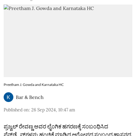
Preetham J. Gowda and Karnataka HC
Bar & Bench
Published on
:
26 Sep 2024, 10:47 am
ಪ್ರಜ್ವಲ್‌ ರೇವಣ್ಣ ಅವರ ಲೈಂಗಿಕ ಹಗರಣಕ್ಕೆ ಸಂಬಂಧಿಸಿದ
ಪೆನ್‌ಡ್ರೈವ್‌ಗಳನ್ನು ಹಂಚಿಕೆ ಮಾಡಿದ ಆರೋಪದ ಸಂಬಂಧ ಹಾಸನದ