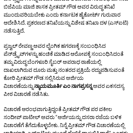
ಬಿಜೆಪಿಯ ಮಾಜಿ ಶಾಸಕ ಪ್ರೀತಮ್‌ ಗೌಡ ಅವರ ವಿರುದ್ಧ ತನಿಖೆ
ಮುಂದುವರಿಯಬೇಕು ಎಂದು ಕರ್ನಾಟಕ ಹೈಕೋರ್ಟ್‌ ಗುರುವಾರ
ಆದೇಶಿಸಿದೆ. ಪ್ರಕರಣದ ತನಿಖೆಯನ್ನು ವಿಶೇಷ ತನಿಖಾ ದಳ (ಎಸ್‌ಐಟಿ)
ನಡೆಸುತ್ತಿದೆ.
ಪ್ರಜ್ವಲ್‌ ರೇವಣ್ಣ ಅವರ ಲೈಂಗಿಕ ಹಗರಣಕ್ಕೆ ಸಂಬಂಧಿಸಿದ
ಪೆನ್‌ಡ್ರೈವ್‌ಗಳನ್ನು ಹಂಚಿಕೆ ಮಾಡಿದ ಆರೋಪಕ್ಕೆ ಸಂಬಂಧಿಸಿದಂತೆ
ತಮ್ಮ ವಿರುದ್ಧ ಬೆಂಗಳೂರಿ ಸೈಬರ್‌ ಅಪರಾಧ ಠಾಣೆಯಲ್ಲಿ
ದಾಖಲಾಗಿರುವ ದೂರು ಮತ್ತು ನಂತರದ ಪ್ರಕ್ರಿಯೆ ರದ್ದುಪಡಿಸುವಂತೆ
ಕೋರಿ ಪ್ರೀತಮ್‌ ಗೌಡ ಸಲ್ಲಿಸಿರುವ ಅರ್ಜಿಯ
ವಿಚಾರಣೆಯನ್ನು
ನ್ಯಾಯಮೂರ್ತಿ ಎಂ ನಾಗಪ್ರಸನ್ನ
ಅವರ ಏಕಸದಸ್ಯ
ಪೀಠ ವಿಚಾರಣೆ ನಡೆಸಿತು.
ವಿಚಾರಣೆ ಆರಂಭವಾಗುತ್ತಿದ್ದಂತೆ ಪ್ರೀತಮ್‌ ಗೌಡ ಪರ ವಕೀಲ
ಸಂದೀಪ್‌ ಪಾಟೀಲ್‌ ಅವರು “ಅರ್ಜಿಯನ್ನು ದಸರಾ ರಜೆಯ ಬಳಿಕ
ವಿಚಾರಣೆಗೆ ತೆಗೆದುಕೊಳ್ಳಬೇಕು. ನಿನ್ನೆ ಪ್ರೀತಮ್‌ ಗೌಡ ವಿಚಾರಣೆಯಲ್ಲಿ
ಭಾಗಿಯಾಗಿ, ಎಸ್‌ಐಟಿಯ ಮುಂದೆ ಹೇಳಿಕೆ ದಾಖಲಿಸಿದ್ದಾರೆ” ಎಂದರು.