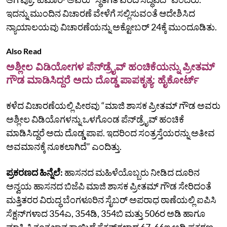
ಇದನ್ನು ಮುಂದಿನ ವಿಚಾರಣೆ ವೇಳೆಗೆ ಸಲ್ಲಿಸುವಂತೆ ಆದೇಶಿಸಿದ
ನ್ಯಾಯಾಲಯವು ವಿಚಾರಣೆಯನ್ನು ಅಕ್ಟೋಬರ್‌ 24ಕ್ಕೆ ಮುಂದೂಡಿತು.
Also Read
ಅಶ್ಲೀಲ ವಿಡಿಯೋಗಳ ಪೆನ್‌ಡ್ರೈವ್‌ ಹಂಚಿಕೆಯನ್ನು ಪ್ರೀತಮ್‌
ಗೌಡ ಮಾಡಿಸಿದ್ದರೆ ಅದು ದೊಡ್ಡ ಪಾಪಕೃತ್ಯ: ಹೈಕೋರ್ಟ್‌
ಕಳೆದ ವಿಚಾರಣೆಯಲ್ಲಿ ಪೀಠವು “ಮಾಜಿ ಶಾಸಕ ಪ್ರೀತಮ್‌ ಗೌಡ ಅವರು
ಅಶ್ಲೀಲ ವಿಡಿಯೊಗಳನ್ನು ಒಳಗೊಂಡ ಪೆನ್‌ಡ್ರೈವ್‌ ಹಂಚಿಕೆ
ಮಾಡಿಸಿದ್ದರೆ ಅದು ದೊಡ್ಡ ಪಾಪ. ಇದರಿಂದ ಸಂತ್ರಸ್ತೆಯರನ್ನು ಅತೀವ
ಅವಮಾನಕ್ಕೆ ನೂಕಲಾಗಿದೆ” ಎಂದಿತ್ತು.
ಪ್ರಕರಣದ ಹಿನ್ನೆಲೆ:
ಹಾಸನದ ಮಹಿಳೆಯೊಬ್ಬರು ನೀಡಿದ ದೂರಿನ
ಅನ್ವಯ ಹಾಸನದ ಬಿಜೆಪಿ ಮಾಜಿ ಶಾಸಕ ಪ್ರೀತಮ್‌ ಗೌಡ ಸೇರಿದಂತೆ
ಮತ್ತಿತರರ ವಿರುದ್ಧ ಬೆಂಗಳೂರಿನ ಸೈಬರ್‌ ಅಪರಾಧ ಠಾಣೆಯಲ್ಲಿ ಐಪಿಸಿ
ಸೆಕ್ಷನ್‌ಗಳಾದ 354ಎ, 354ಡಿ, 354ಬಿ ಮತ್ತು 506ರ ಅಡಿ ಹಾಗೂ
ಮಾಹಿತಿ ತಂತ್ರಜ್ಞಾನ ಕಾಯಿದೆ ಸೆಕ್ಷನ್‌ಗಳಾದ 67, 66ಇ ಅಡಿ ಪ್ರಕರಣ